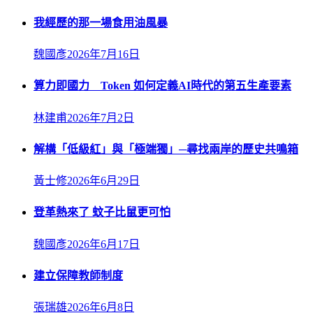
我經歷的那一場食用油風暴
魏國彥
2026年7月16日
算力即國力 Token 如何定義AI時代的第五生產要素
林建甫
2026年7月2日
解構「低級紅」與「極端獨」─尋找兩岸的歷史共鳴箱
黃士修
2026年6月29日
登革熱來了 蚊子比鼠更可怕
魏國彥
2026年6月17日
建立保障教師制度
張瑞雄
2026年6月8日