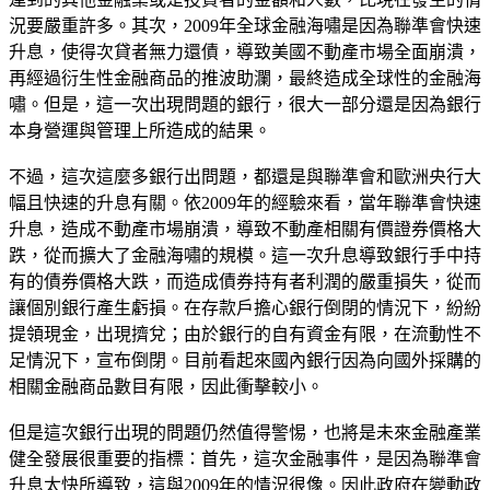
況要嚴重許多。其次，2009年全球金融海嘯是因為聯準會快速
升息，使得次貸者無力還債，導致美國不動產市場全面崩潰，
再經過衍生性金融商品的推波助瀾，最終造成全球性的金融海
嘯。但是，這一次出現問題的銀行，很大一部分還是因為銀行
本身營運與管理上所造成的結果。
不過，這次這麼多銀行出問題，都還是與聯準會和歐洲央行大
幅且快速的升息有關。依2009年的經驗來看，當年聯準會快速
升息，造成不動產市場崩潰，導致不動產相關有價證券價格大
跌，從而擴大了金融海嘯的規模。這一次升息導致銀行手中持
有的債券價格大跌，而造成債券持有者利潤的嚴重損失，從而
讓個別銀行產生虧損。在存款戶擔心銀行倒閉的情況下，紛紛
提領現金，出現擠兌；由於銀行的自有資金有限，在流動性不
足情況下，宣布倒閉。目前看起來國內銀行因為向國外採購的
相關金融商品數目有限，因此衝擊較小。
但是這次銀行出現的問題仍然值得警惕，也將是未來金融產業
健全發展很重要的指標：首先，這次金融事件，是因為聯準會
升息太快所導致，這與2009年的情況很像。因此政府在變動政