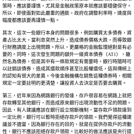
策時，應該要謹慎，尤其是金融政策原本就應該要穩健保守。
所以，即使面對如此嚴重的通膨，政府在調整利率時，速度與
幅度都應該要再謹慎一點。
其次，這次一些銀行本身的問題很多，例如購買太多債券，資
產占比太大，當利息突然上升，造成債券價格大跌，而導致銀
行財務調度上出現問題。所以，更嚴格的金融監理絕對是有必
要的。同時，這次發生問題的額外一級資本債券（AT1），雖
然名為債券，但是其中有一條款規定有需要時，銀行時隨時可
以註銷該債券，造成其還款順序甚至比股權還低，這與傳統上
的認知有很大的差異。今後金融機構在銷售這種債券時，相關
規定一定要註明的更清楚，讓投資人去決定是否要去購買。
第三，近年來因為網路銀行的發達，存戶很容易在網路上就把
存款轉至其他銀行，而造成原來銀行出現流動性不足的問題。
因此，有人建議應該在銀行設立熔斷機制，當存款戶領款達到
一定比例，銀行可以暫時拒絕存款戶的領款。我們覺得這種建
議並不適當，因為銀行存在的目的，就是在提供存款戶的流動
性，銀行不應該拒絕存款戶領款。比較好的做法應該是央行提