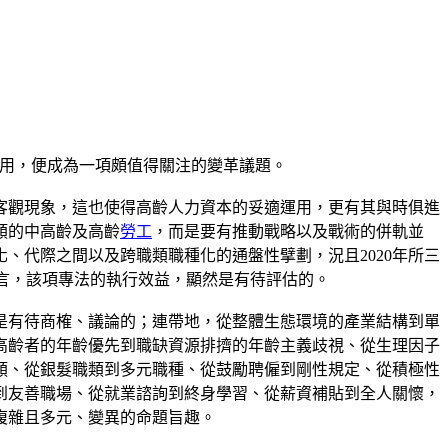
資本運用，便成為一項頗值得關注的變革議題。
的客觀現象，這也使得高齡人力資本的妥適運用，更有其與時俱進
類的中高齡及高齡
勞工
，而是要有推動戰略以及戰術的併軌並
、代際之間以及跨職類職種化的通盤性擘劃，況且2020年所三
而言，該項專法的執行效益，顯然是有待評估的。
是有待商榷、議論的；連帶地，從整體生態環境的產業結構到單
高齡者的年齡優先到職缺資源排擠的年齡主義歧視、從生理因子
類、從銀髮職類到多元職種、從鼓勵聘僱到剛性規定、從積極性
到友善職場、從就業諮詢到終身學習、從薪資補貼到全人關懷，
複雜且多元、變異的命題旨趣。