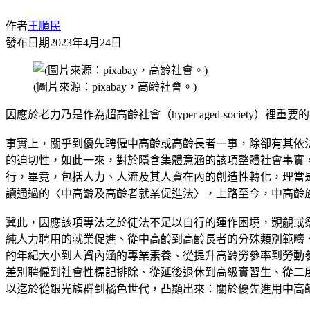
作者
王順民
發布日期
2023年4月24日
(圖片來源：pixabay，高齡社會。)
因應於老力乃是作為超高齡社會（hyper aged-socie
事實上，關乎到優先聘僱中高齡或高齡長者一事，除卻有其依
的迫切性，如此一來，對於隱含集體意涵的該項整體社會事實
行，畢竟，包括人力、人流及其人資在內的創造性轉化，理當是
讀通過的〈中高齡及高齡者就業促進法〉，上路至今，中高齡族群
冀此，因應該項專法之於徒法不足以自行的運作困境，覬覦或
純人力聘用的就業促進、從中高齡到高齡長者的分殊類別範疇
的年紀大小到人資內涵的專業素養、從提升高齡勞參率到勞動
差別聘僱到社會性標記排除、從延後退休到高級實習生、從二
以迄於從銀光族群到橘色世代，凸顯出來：關於優先進用中高