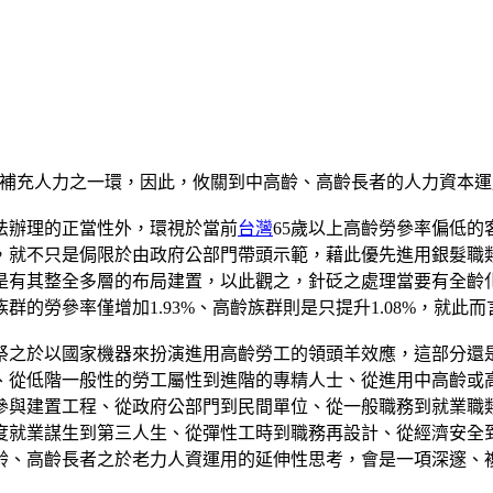
ty）裡重要的補充人力之一環，因此，攸關到中高齡、高齡長者的人力
法辦理的正當性外，環視於當前
台灣
65歲以上高齡勞參率偏低
，就不只是侷限於由政府公部門帶頭示範，藉此優先進用銀髮職
有其整全多層的布局建置，以此觀之，針砭之處理當要有全齡化
的勞參率僅增加1.93%、高齡族群則是只提升1.08%，就此
祭之於以國家機器來扮演進用高齡勞工的領頭羊效應，這部分還
、從低階一般性的勞工屬性到進階的專精人士、從進用中高齡或
參與建置工程、從政府公部門到民間單位、從一般職務到就業職
度就業謀生到第三人生、從彈性工時到職務再設計、從經濟安全
齡、高齡長者之於老力人資運用的延伸性思考，會是一項深邃、