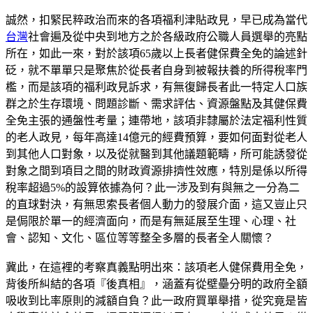
誠然，扣緊民粹政治而來的各項福利津貼政見，早已成為當代
台灣
社會遍及從中央到地方之於各級政府公職人員選舉的亮點
所在，如此一來，對於該項65歲以上長者健保費全免的論述針
砭，就不單單只是聚焦於從長者自身到被報扶養的所得稅率門
檻，而是該項的福利政見訴求，有無復歸長者此一特定人口族
群之於生存環境、問題診斷、需求評估、資源盤點及其健保費
全免主張的通盤性考量；連帶地，該項非隸屬於法定福利性質
的老人政見，每年高達14億元的經費預算，要如何面對從老人
到其他人口對象，以及從就醫到其他議題範疇，所可能誘發從
對象之間到項目之間的財政資源排擠性效應，特別是係以所得
稅率超過5%的設算依據為何？此一涉及到有與無之一分為二
的直球對決，有無思索長者個人動力的發展介面，這又豈止只
是侷限於單一的經濟面向，而是有無延展至生理、心理、社
會、認知、文化、區位等等整全多層的長者全人關懷？
冀此，在這裡的考察真義點明出來：該項老人健保費用全免，
背後所糾結的各項『後真相』，涵蓋有從壁壘分明的政府全額
吸收到比率原則的減額自負？此一政府買單舉措，從究竟是皆