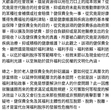
大歡喜的社會效果，還是資源得以用在刀口上的成本效果？從
究竟是世代融合的社會促進，抑或政府未能有效推動樂齡快活
的某種社會補償或社會賠償？健保費全免一事，從究竟是好康
獲得免費福祉的福利津貼，還是健康維護與疾病治療的基本權
益保障？健保費全免的目的，從究竟該項的健保費係由政府買
單，得以擴及到掛號費、部分自負額抑或是其他醫療支出的全
部吸收？以及健保費全免的真義，所要被凸顯的究竟是消極的
疾病治療，抑或積極的健康維護？以此觀之，該項的健保費全
免，顯然還是限縮於福利津貼、福利手段、福利依賴、福利迷
亂，以迄於福利脫序等等範疇窄化、枝微末節以及現金給付式
的福利光譜，以至無助於提升福利公民權的文明化內涵。
總之，對於老人健保費全免的針砭議論，要如何從工具層次的
排富條款，以延伸到規範層次的基本提問，也就是說，該項的
福利津貼政事，究竟是想要解決什麼人的什麼問題？此一因應
就醫議題而來的需求滿足或風險規避，又可獲致何等程度的解
決效益？以及又會衍生出來那些預期或非預期的衝擊影響？無
疑地，健保費全免及其福利主體性的相互脫節、脫鉤、脫離，
這才是當代台灣福利脫序的發展性危機所在。