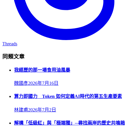
Threads
同類文章
我經歷的那一場食用油風暴
魏國彥
2026年7月16日
算力即國力 Token 如何定義AI時代的第五生產要素
林建甫
2026年7月2日
解構「低級紅」與「極端獨」─尋找兩岸的歷史共鳴箱