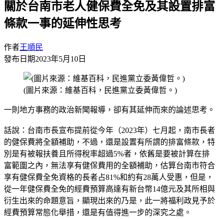
關於台南市老人健保費全免及其設置排富
條款一事的延伸性思考
作者
王順民
發布日期
2023年5月10日
(圖片來源：維基百科，民進黨立委黃偉哲。)
一則地方事務的政治新聞報導，卻有其延伸而來的論述思考。
話說：台南市長宣布提前從今年（2023年）七月起，南市長者
的健保費將全額補助，不過，還是設置有所謂的排富條款，特
別是有被報扶養且所得稅率超過5%者，依舊是要被計算在排
富範圍之內，無法享有健保費用的全額補助，估算台南市符合
享有健保費全免資格的長者占81%和約有28萬人受惠，但是，
從一年健保費全免的經費預算高達有新台幣14億元及其所相與
衍生出來的命題意旨，顯現出來的乃是，此一將福利政見予於
經費預算常態化舉措，還是有值得進一步的深究之處。