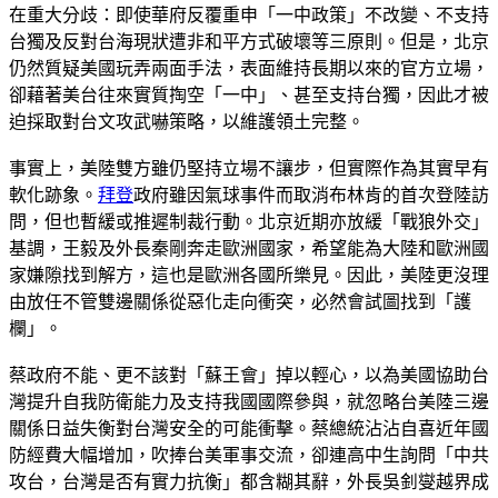
在重大分歧：即使華府反覆重申「一中政策」不改變、不支持
台獨及反對台海現狀遭非和平方式破壞等三原則。但是，北京
仍然質疑美國玩弄兩面手法，表面維持長期以來的官方立場，
卻藉著美台往來實質掏空「一中」、甚至支持台獨，因此才被
迫採取對台文攻武嚇策略，以維護領土完整。
事實上，美陸雙方雖仍堅持立場不讓步，但實際作為其實早有
軟化跡象。
拜登
政府雖因氣球事件而取消布林肯的首次登陸訪
問，但也暫緩或推遲制裁行動。北京近期亦放緩「戰狼外交」
基調，王毅及外長秦剛奔走歐洲國家，希望能為大陸和歐洲國
家嫌隙找到解方，這也是歐洲各國所樂見。因此，美陸更沒理
由放任不管雙邊關係從惡化走向衝突，必然會試圖找到「護
欄」。
蔡政府不能、更不該對「蘇王會」掉以輕心，以為美國協助台
灣提升自我防衛能力及支持我國國際參與，就忽略台美陸三邊
關係日益失衡對台灣安全的可能衝擊。蔡總統沾沾自喜近年國
防經費大幅增加，吹捧台美軍事交流，卻連高中生詢問「中共
攻台，台灣是否有實力抗衡」都含糊其辭，外長吳釗燮越界成