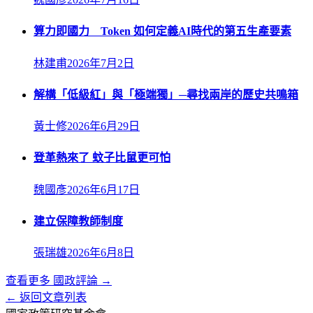
算力即國力 Token 如何定義AI時代的第五生產要素
林建甫
2026年7月2日
解構「低級紅」與「極端獨」─尋找兩岸的歷史共鳴箱
黃士修
2026年6月29日
登革熱來了 蚊子比鼠更可怕
魏國彥
2026年6月17日
建立保障教師制度
張瑞雄
2026年6月8日
查看更多
國政評論
→
← 返回文章列表