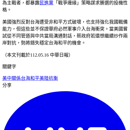
為主戰者，都暴露
民進黨
「戰爭邊緣」策略謀求勝選的投機性
格。
美國強烈反對台海遭受非和平方式破壞，也支持強化我國戰備
能力，但這些並不保證華府必然軍事介入台海衝突。當美國嘗
試從不同管道與中共當局溝通對話，蔡政府若還想繼續炒作兩
岸對抗，勢將錯失穩定台海和平的機會。
（本文刊載於112.05.16 中華日報）
關鍵字
美中關係
台海和平
美陸抗衡
分享