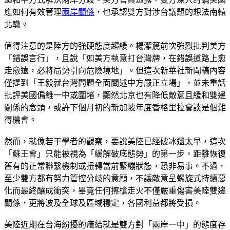
應如何有效管理
兩岸關係
，也承認雙方對涉台議題的想法南轅
北轍。
值得注意的是陸方的強硬態度趨緩。楊潔篪前次強烈批判美方
「錯誤言行」，且說「如美方執意打台灣牌，在錯誤道路上愈
走愈遠，必將局勢引向危險境地」。但這次新華社新聞稿內容
僅提到「王毅就台灣問題全面闡述中方嚴正立場」，並未重話
批評美國偏離一中或圍堵，顯然北京也有降低敵意且緩和雙邊
關係的念頭，或許下個月初的新加坡年度香格里拉會談是個難
得機會。
然而，就像若干學者的觀察，要說美陸已經破冰還太早，這次
「蘇王會」只能被視為「緩解破底態勢」的第一步，距離恢復
舊有的正常聯繫機制或扭轉當前緊繃狀態，恐非易事。不過，
至少雙方都有努力管控分歧的意願，不讓敵意呈螺旋式持續惡
化而最終釀成衝突，畢竟任何擦槍走火不僅嚴重傷害美陸雙邊
關係，更將波及全球及區域穩定，各國利益都將受損。
美陸近期在台海紛擾的癥結就是雙方對「兩岸一中」的態度存