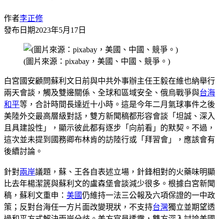
作者
李正修
發布日期
2023年5月17日
(圖片來源：pixabay，美國、中國、競爭。)
白宮國安顧問蘇利文日前與中共外事辦主任王毅在維也納舉行
兩天會談，觸及雙邊關係、全球和區域安全、俄烏戰爭與
台海
和平
等，合計時間長達近十小時。這是今年二月氣球事件之後
美陸外交最高層級對話，雙方新聞稿都形容會談「坦誠、深入
且具建設性」，顯示彼此都有逐步「向前看」的默契。不過，
這次並未提到國務卿布林肯的訪陸行或「拜習會」，應該會有
後續討論。
針對
兩岸
議題，蘇、王各自表述立場，針鋒相對的火藥味明顯
比去年楊潔篪與蘇利文的盧森堡會談減少很多。根據白宮新聞
稿，蘇利文重申：
美國
仍維持一法三公報及六項保證的一中政
策；反對台海任一方片面改變現狀，不支持
台灣
獨立並期望透
過和平方式解決兩岸分歧。美方官員透露，雙方深入討論美國