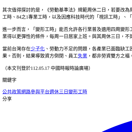
其次值得探討的是，《勞動基準法》規範周休二日，若要改為
工時、84之1專業工時，以及因應科技時代的「視訊工時」、「
進一步而言，「變形工時」能否允許各行業普及適用四周變形
業得以更彈性的條件，每周一日居家上班。與其周休三日，不
當前台灣存在
少子化
、勞動力不足的問題，各產業已面臨缺工
果。否則，結果導致資方倒閉、員工
失業
，都非勞資雙方之褔
（本文刊登於112.05.17 中國時報時論廣場）
關鍵字
公共政策網路參與平台
週休三日
變形工時
分享