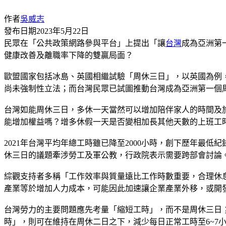
作者
吳威志
發布日期
2023年5月22日
民眾在「公共政策網路參與平台」上提出「讓
台灣
成為亞洲第
健康改善及離職率下降的雙贏局面？
歐盟國家包括冰島、英國相繼試驗「周休三日」，以英國為例，這
尚未強制性立法；而台灣民眾已試圖推動台灣成為亞洲第一個
台灣如能周休三日，多休一天當然可以增加陪伴家人的時間及
能增加權益嗎？增多休假一天是否變相加長其他天數的上班工
2021年台灣平均年總工時雖已降至2000小時，創下歷年最
休三日的議題牽涉勞工及軍公教，行政院表示需要跨部會討論
綜觀支持者多稱「工作效率與質量遠比工作時數重要，合理休
產業等於增加人力成本，可能因此加速讓企業產業外移，或開
台灣勞力的主要問題應先考量「縮短工時」，而不是周休三日
時」，則可在維持在周休二日之下，減少每日正常工時至6~7