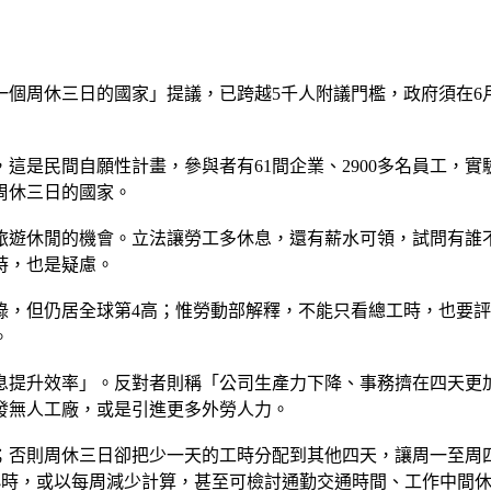
一個周休三日的國家」提議，已跨越5千人附議門檻，政府須在6
是民間自願性計畫，參與者有61間企業、2900多名員工，實
周休三日的國家。
旅遊休閒的機會。立法讓勞工多休息，還有薪水可領，試問有誰
時，也是疑慮。
低紀錄，但仍居全球第4高；惟勞動部解釋，不能只看總工時，也要評
。
息提升效率」。反對者則稱「公司生產力下降、事務擠在四天更
發無人工廠，或是引進更多外勞人力。
；否則周休三日卻把少一天的工時分配到其他四天，讓周一至周
小時，或以每周減少計算，甚至可檢討通勤交通時間、工作中間