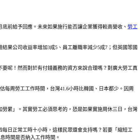
月底前給予回應。未來如果施行能否讓企業獲得較高營收、
勞工
驗結果公司收益率增加3成5、員工離職率減少5成7；但英國等國
不要呢！然而對於有付錢義務的資方來說合理嗎？對廣大勞工真
估每周勞工工作時間，台灣41.6小時比韓國、日本都少。因周
加勞累」。其實勞工必須思考的，恐是如果實施周休三日，台灣
四每日正常工時十小時，這樣民眾還會支持嗎？若要「縮短工
休息時間是否納入工作時間。