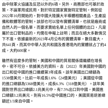
由中除軍火協議及反恐以外的6項。另外，商務部也可基於政
策，不論軍用或民用，對於特定國家實施特定管制，例如從
2022年10月開始的，對中國大陸擴大半導體相關產品、生產設
備和軟體等的管制。該部也可以發布實體清單，也就是廠商或
自然人的一個名單，而要求賣給名單上任何個體的出口，凡是
屬於出口管制品的，均需在申報上註明；而且在絕大多數情況
下不准。依據最新的2023年4月公布的實體清單，數目龐大，
共641頁，而其中中華人民共和國及香港境內的實體就占了約4
成，大約600家。
雖然有這麼多的管制，美國和中國的貿易關係還繼續在增長
中，密不可分。依據美方的資料，去（2022）年美國對中國的
出口和從中國的進口連續第3年成長。該年美國出口總額為
1538億美元，比前一年成長1.6%（24億美元）；美國從中國
的進口總額為5368億美元，成長6.3%（318億美元）。該年美
國對世界出口總額2.1兆美元中，有7.5%出口到中國，美國進
口總額3.2兆美元，則有16.5%從中國進口的，美國貿易逆差總
額近1/3來自中國。