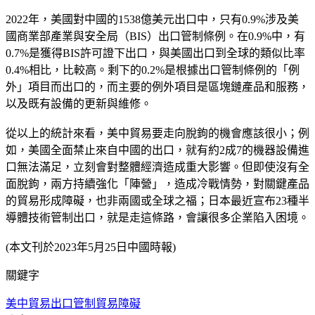
2022年，美國對中國的1538億美元出口中，只有0.9%涉及美
國商業部產業與安全局（BIS）出口管制條例。在0.9%中，有
0.7%是獲得BIS許可證下出口，與美國出口到全球的類似比率
0.4%相比，比較高。剩下的0.2%是根據出口管制條例的「例
外」項目而出口的，而主要的例外項目是區塊鏈產品和服務，
以及既有設備的更新與維修。
從以上的統計來看，美中貿易要走向脫鉤的機會應該很小；例
如，美國全面禁止來自中國的出口，就有約2成7的機器設備進
口無法滿足，立刻會對整體經濟造成重大影響。但即使沒有全
面脫鉤，兩方持續強化「陣營」，造成冷戰情勢，對關鍵產品
的貿易形成障礙，也非兩國或全球之福；日本最近宣布23種半
導體技術管制出口，就是走這條路，會讓很多企業陷入困境。
(本文刊於2023年5月25日中國時報)
關鍵字
美中貿易
出口管制
貿易障礙