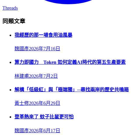
Threads
同類文章
我經歷的那一場食用油風暴
魏國彥
2026年7月16日
算力即國力 Token 如何定義AI時代的第五生產要素
林建甫
2026年7月2日
解構「低級紅」與「極端獨」─尋找兩岸的歷史共鳴箱
黃士修
2026年6月29日
登革熱來了 蚊子比鼠更可怕
魏國彥
2026年6月17日