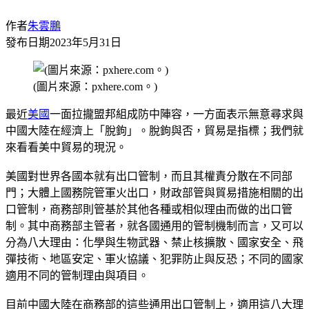
作者
朱雲鵬
發布日期
2023年5月31日
(圖片來源：pxhere.com。)
最近
美國
一面拉攏盟邦組成防中陣容，一方面表示無意尋求與
中國大陸在經濟上「脫鉤」。脫鉤與否，貿易是指標；我們就
來看看美中貿易的現況。
美國對世界各國本就有出口管制，而且其權責分散在不同部
門；大體上國務院管軍火出口，財政部管與貿易措施相關的出
口管制，商務部則管基於其他各種或相似理由而做的出口管
制。其中商務部主管者，就各國通用的管制機制而言，又可以
分為八大理由：化學與生物武器、禁止核擴散、國家安全、飛
彈技術、地區安定、軍火協議、犯罪防止與反恐；不同的國家
適用不同的管制理由與項目。
目前中國大陸在商務部的這些通用出口管制上，適用這八大理