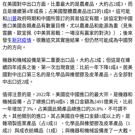
在美國對中出口方面，比重最大的是農產品，大約占2成3，而
且是連續第4年成長；占美國整體農產品出口的1成8。這可能
和
川普
政府時期和中國所簽訂的貿易協定有關，該協定對中國
進口美國各類產品有數量目標，尤以農產品和能源為重（見朱
雲鵬、歐宜佩《中美貿易戰：一場沒有贏家的對決》）；後來
發生
新冠疫情
，很難追究其實施結果，但仍然可能成為中國努
力的方向。
機器和機械設備是第二重要出口品，大約占2成；但這是在連
續四年成長之後，第一次出現衰退：比前一年下降1成4。居美
國對中出口第三名的是化學品與橡塑膠及皮革產品，占全部對
中出口近2成。
值得注意的是，2022年，美國從中國進口的最大宗，是機器和
機械設備，占了總進口約4成6；進口金額為2491億美元，比前
一年增加了3%，占美國此類產品總進口的26.8%，不可謂不
大。其他類別的進口，其占美國自中進口金額1成以上的，是
雜項製造業產品（占1成3）、化學品與橡塑膠及皮革產品（1
成2）與成衣紡織品（1成）；與機器和機械設備差了一大截。