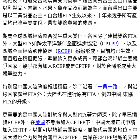
灣相反，可避免台灣農業受到衝擊。紐西蘭對台主要出口產品
以乳製品、肉類、水果、魚產品及酒類為主，而台灣出口主要
是以工業製品為主。自台紐FTA生效以來，十年來幾乎所有產
品均已降至零關稅，帶動雙邊貿易的成長。
期間全球區域經濟整合發生重大變化，各國除了建構雙邊FTA
外，大型FTA如跨太平洋夥伴全面進步協定（CP
TPP
），以及
區域全面經濟夥伴協定（
RCEP
）紛紛形成，目前均已生效，
而且還在積極擴張，準備納入更多成員。環顧台灣鄰近主要競
爭國家，幾乎都有加入RCEP或是CPTPP ，對於台灣形成莫大
競爭壓力。
特別是中國大陸態度轉趨積極，除了沿著「
一帶一路
」，與沿
線國家廣簽FTA外；大陸也在進行原有FTA，例如中國-東協
FTA的升級。
更重要的是中國大陸對於參與大型FTA著力頗深，除了早已插
旗RCEP外，在
美國
不考慮加入CPTPP下，中國大陸正式申請
加入CPTPP，以期可以填補美國缺席，並取代美國的地位。中
國大陸也全力反對台灣申入CPTPP，兩岸在CPTPP場域的交鋒