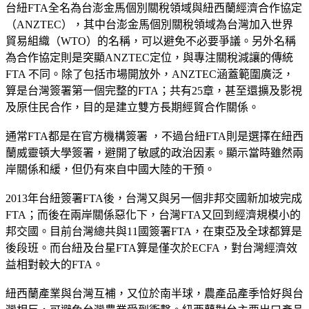
台紐FTA全名為台澎金馬個別關稅領域與紐西蘭經濟合作協定
（ANZTEC），其中台澎金馬個別關稅領域為台灣加入世界
貿易組織（WTO）的名稱，可以避免不必要爭議。另外名稱
為合作協定則是突顯ANZTEC定位，與專注關稅減讓的傳統
FTA 不同。除了包括市場開放外，ANZTEC涵蓋範圍廣泛，
算是台灣簽署第一個完整的FTA；共有25章，甚至還擴及影視
及原住民合作，目的是建立雙方長期經貿合作關係。
通常FTA都是在官方機構簽署 ，不過台紐FTA則是選擇在紐西
蘭威靈頓大學簽署，避開了敏感的政治因素。顯示當時雖然兩
岸關係和緩，但仍有來自中國大陸的干預。
2013年台紐簽署FTA後，台灣又與另一個非邦交國新加坡完成
FTA；而後在兩岸關係惡化下，台灣FTA又回到經濟規模小的
邦交國。目前台灣總共與11國簽署FTA，在東亞及全球都算是
後段班。而台紐及台星FTA算是僅次於ECFA，對台灣經濟效
益相對較大的FTA。
紐西蘭產業與台灣互補，又位於南半球，農產品產季恰好與台