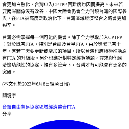
會更加白熱化，台灣申入CPTPP 困難度也因而提高。未來若
要兩岸關係沒有改善，中國大陸會仍會全力封鎖台灣的國際參
與，在FTA被高度泛政治化下，台灣區域經濟整合之路會更加
艱辛。
台灣必需掌握每一個可能的機會。除了全力爭取加入CPTPP
；對於既有FTA，特別是台紐及台星FTA，由於簽署已有十
年，有若干需要更新或增加的項目，所以台灣也應積極推動原
有FTA 的升級版。另外也應針對特定經貿議題，尋求與他國
洽簽功能性的協定。惟有多管齊下，台灣才有可能會有更多的
突破。
(本文刊於2023年6月8日經濟日報)
關鍵字
台紐自由貿易協定
區域經濟整合
FTA
分享