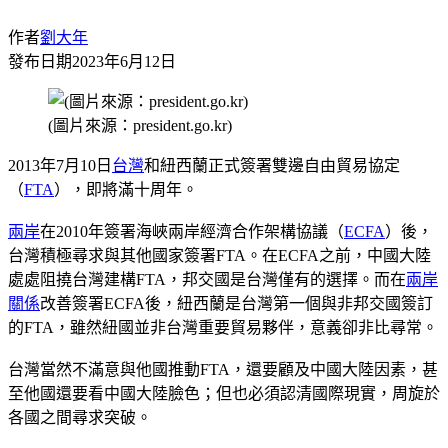
作者
劉大年
發布日期
2023年6月12日
(圖片來源：president.go.kr)
2013年7月10日
台灣
和紐西蘭正式簽署雙邊自由貿易協定
（
FTA
），即將滿十周年。
兩岸
在2010年簽署海峽兩岸經濟合作架構協議（
ECFA
）後，
台灣積極尋求與其他國家簽署FTA。在ECFA之前，中國大陸
處處阻撓台灣建構FTA，邦交國是台灣僅有的選擇。而在
兩岸
關係
改善簽署ECFA後，紐西蘭是台灣第一個與非邦交國簽訂
的FTA，雖然紐國並非台灣重要貿易夥伴，意義卻非比尋常。
台灣當然不滿意與他國推動FTA，還要顧及中國大陸因素，甚
至他國還要看中國大陸臉色；但也必須認清國際現實，周旋於
各國之間尋求突破。