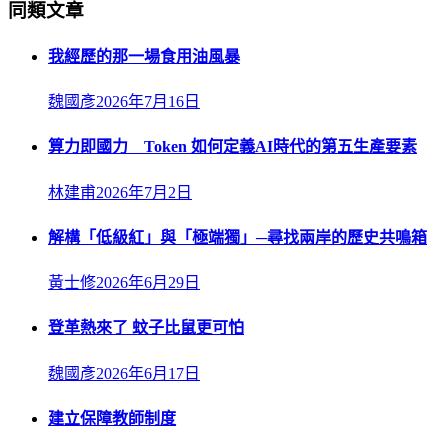
同類文章
我經歷的那一場食用油風暴
魏國彥
2026年7月16日
算力即國力 Token 如何定義AI時代的第五生產要素
林建甫
2026年7月2日
解構「低級紅」與「極端獨」─尋找兩岸的歷史共鳴箱
黃士修
2026年6月29日
登革熱來了 蚊子比鼠更可怕
魏國彥
2026年6月17日
建立保障教師制度