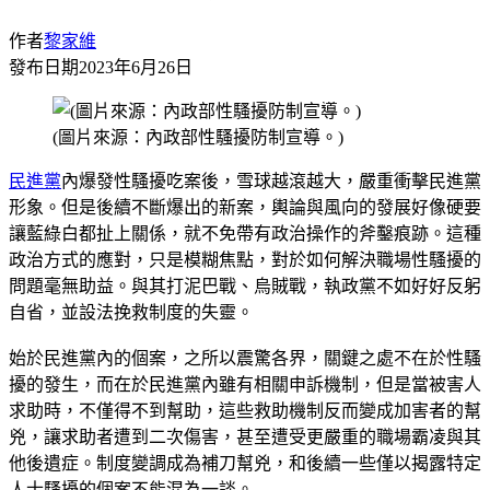
作者
黎家維
發布日期
2023年6月26日
(圖片來源：內政部性騷擾防制宣導。)
民進黨
內爆發性騷擾吃案後，雪球越滾越大，嚴重衝擊民進黨
形象。但是後續不斷爆出的新案，輿論與風向的發展好像硬要
讓藍綠白都扯上關係，就不免帶有政治操作的斧鑿痕跡。這種
政治方式的應對，只是模糊焦點，對於如何解決職場性騷擾的
問題毫無助益。與其打泥巴戰、烏賊戰，執政黨不如好好反躬
自省，並設法挽救制度的失靈。
始於民進黨內的個案，之所以震驚各界，關鍵之處不在於性騷
擾的發生，而在於民進黨內雖有相關申訴機制，但是當被害人
求助時，不僅得不到幫助，這些救助機制反而變成加害者的幫
兇，讓求助者遭到二次傷害，甚至遭受更嚴重的職場霸凌與其
他後遺症。制度變調成為補刀幫兇，和後續一些僅以揭露特定
人士騷擾的個案不能混為一談。