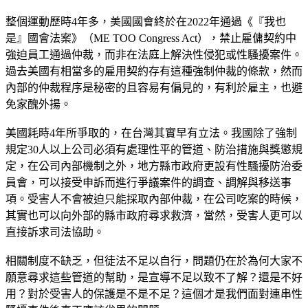
整個運動歷時4年多，美國國會終於在2022年通過《『我也
是』國會法案》（ME TOO Congress Act），禁止雇傭契約中
強迫員工通過仲裁，而非在法庭上解決性侵犯或性騷擾案件。
過去美國有相當多的雇用契約存有這種強制仲裁的條款，然而
內部的仲裁程序是秘密的且容易有偏見的，有利於雇主，也避
免家醜外揚。
美國耗時4年所爭取的，在台灣其實早有立法。我國除了強制
規定30人以上公司必須有處理性平的管道、防治措施與獎懲規
定，在公司內部機制之外，地方縣市政府更設有性騷擾防治委
員會，可以接受申訴而進行爭議案件的調查、調解與移送事
項。受害人不會被迫只能採取內部仲裁，在公司吃案的時候，
其實也可以向外部的縣市政府尋求救濟，當然，受害人更可以
直接訴求司法協助。
相關制度不缺乏，但徒法不足以自行，問題仍在於為何大家不
願意尋求這些管道的幫助，是宣導不足以致不了解？還是不好
用？對於受害人的保護是不是不足？這個才是我們面對連串性