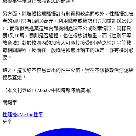
騷擾事件後真正應該省思的問題。
另方面，除肢體接觸騷擾訂有刑責與較高罰款外，性騷擾加害
者的罰則只有1到10萬元，利用職務或權勢也只加重罰鍰2分之
1；而類似民進黨這種內部機制處理不公或吃案情形，同樣只
罰1到10萬，罰則是否過輕，也值得檢討加重。而《性別平等
教育法》對於校園內的加害人可命其接受8小時之性別平等教
育相關課程，反而在一般職場卻無此矯正的規定，亦有檢討必
要。
總之，這次好不容易冒出的性平火苗，實在不該被政治汙泥給
輕易蓋熄！
（本文刊登於112.06.07中國時報時論廣場）
關鍵字
性騷擾
#MeToo
性平
分享