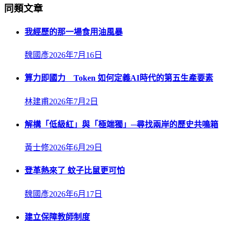
同類文章
我經歷的那一場食用油風暴
魏國彥
2026年7月16日
算力即國力 Token 如何定義AI時代的第五生產要素
林建甫
2026年7月2日
解構「低級紅」與「極端獨」─尋找兩岸的歷史共鳴箱
黃士修
2026年6月29日
登革熱來了 蚊子比鼠更可怕
魏國彥
2026年6月17日
建立保障教師制度