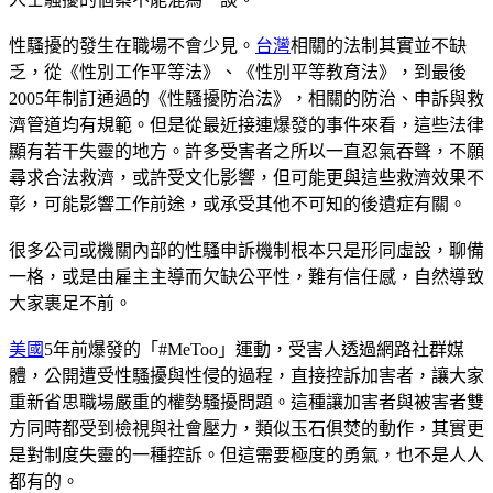
性騷擾的發生在職場不會少見。
台灣
相關的法制其實並不缺
乏，從《性別工作平等法》、《性別平等教育法》，到最後
2005年制訂通過的《性騷擾防治法》，相關的防治、申訴與救
濟管道均有規範。但是從最近接連爆發的事件來看，這些法律
顯有若干失靈的地方。許多受害者之所以一直忍氣吞聲，不願
尋求合法救濟，或許受文化影響，但可能更與這些救濟效果不
彰，可能影響工作前途，或承受其他不可知的後遺症有關。
很多公司或機關內部的性騷申訴機制根本只是形同虛設，聊備
一格，或是由雇主主導而欠缺公平性，難有信任感，自然導致
大家裹足不前。
美國
5年前爆發的「#MeToo」運動，受害人透過網路社群媒
體，公開遭受性騷擾與性侵的過程，直接控訴加害者，讓大家
重新省思職場嚴重的權勢騷擾問題。這種讓加害者與被害者雙
方同時都受到檢視與社會壓力，類似玉石俱焚的動作，其實更
是對制度失靈的一種控訴。但這需要極度的勇氣，也不是人人
都有的。