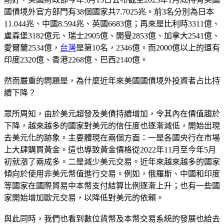
國債境外官方部門有38個國家共7.7025兆。前3名分別為日本
11.044兆、中國8.594兆、英國6683億；再來是比利時3311億、
盧森堡3182億元、瑞士2905億、開曼2853億、加拿大2541億、
愛爾蘭2534億，
台灣
是第10名，2346億。而2000億以上的還有
印度2320億、香港2268億、巴西2140億。
然而嚴重的問題是，為什麼近年來美國國債境外投資者占比持
續下降？
眾所周知，由於美元超發及美債持續增加，令其內在價值趨於
下降，越來越多的國家對美元的信任度也逐漸減低，開始出現
去美元化的跡象。主要體現在兩個方面：一是各國央行在市場
上大肆購買黃金。這也導致黃金價格從2022年11月至今年5月
初就漲了兩成多。二是減少美元交易。近年來越來越多的國家
傾向於使用非美元幣值進行交易。例如，俄羅斯、中國和印度
等國家在國際貿易中本幣支付結算比例逐漸上升；也有一些國
家開始增加歐元交易，以降低對美元的依賴。
與此同時，我們也看到數位貨幣及本幣交易系統的發展也給去