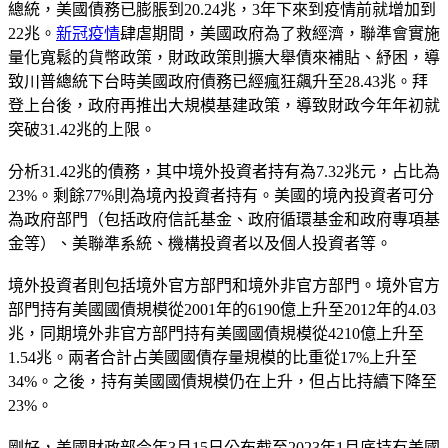
總統，美國債務已膨脹到20.24兆，3年下來到疫情前就增加到
22兆。
新冠疫情
肆虐期間，美國政府為了救經濟，聯準會實施
量化寬鬆的貨幣政策，財政政策則擴大舉債來補貼、紓困，導
致川普總統下台時美國政府債務已經瘋狂飆升至28.43兆。拜
登上台後，政府再推出大規模基建政策，導致財政今年年初就
突破31.42兆的上限。
分析31.42兆的債務，其中境外投資者持有為7.32兆元，占比為
23%。剩餘77%則為境內投資者持有。美國的境內投資者可分
為政府部門（包括政府信託基金、政府循環基金和政府專項基
金等）、美聯準系統、機構投資者以及個人投資者等。
境外投資者則包括境外官方部門和境外非官方部門。境外官方
部門持有美國國債規模從2001年的6190億上升至2012年的4.03
兆，同期境外非官方部門持有美國國債規模從4210億上升至
1.54兆。兩者合計占美國國債存量規模的比重從17%上升至
34%。之後，持有美國國債規模仍在上升，但占比持續下降至
23%。
剛好，美國財政部今年3月15日公布截至2023年1月底持有美國