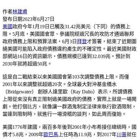
作者
林建甫
發布日期
2023年6月27日
美國
政府今年1月19日已觸及31.42兆美元（下同）的債務上
限。5月底，美國國會眾、參議院經過冗長的攻防才通過聯邦
政府債務上限和預算法案，6月3日
拜登
才簽署，結束了近期圍
繞美國可能陷入政府債務違約產生的不確定性。最近美國財政
部網站16日的資訊顯示，債務規模已達到32.039兆。預計到
2030年就將超過50兆。
這是自二戰結束以來美國國會第103次調整債務上限。而僅
2001年以來調整就超過20次。全球最大對沖基金橋水
（Bridgewater） 創辦人達里歐（Ray Dalio）表示，所謂債務
上限從來沒有真正限制過美國政府的債務，實際上就是一場鬧
劇。他打個比方，就像讓一群酒鬼制定法律來執行飲酒限制，
當達到限制時，就進行一場滑稽的談判，如此周而復始。
美國1776年建國，兩百多年後到2001年小布希接任總統時，國
債才5.8兆，2009年
歐巴馬
上任時為11.9兆，到2017年
川普
就任