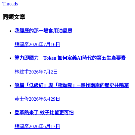
Threads
同類文章
我經歷的那一場食用油風暴
魏國彥
2026年7月16日
算力即國力 Token 如何定義AI時代的第五生產要素
林建甫
2026年7月2日
解構「低級紅」與「極端獨」─尋找兩岸的歷史共鳴箱
黃士修
2026年6月29日
登革熱來了 蚊子比鼠更可怕
魏國彥
2026年6月17日