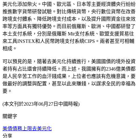
美元化添加柴火。中國、歐元區、日本等主要經濟體央行紛紛
推進數字貨幣研發試驗。對比傳統貨幣，央行數位貨幣在改善
跨境支付體系、降低跨境支付成本，以及提升國際資金往來效
率等方面具有獨特優勢。而目前俄羅斯、歐洲、中國都研發了
本土支付系統，分別是俄羅斯 Mir支付系統、歐盟支援貿易往
來工具INSTEX和人民幣跨境支付系統CIPS。兩者甚至可相輔
相成。
可以預見的是，隨著去美元化持續進行，美國國債的境外投資
者持有占比還會持續降低。而上述，我國擁有的2346億美債都
是人民辛苦工作的血汗錢成果，上位者也應該有危機意識，要
做最好的調整與配置，甚至以此來賺錢，以謀求全民的幸福為
要。
(本文刊於2023年06月27日中國時報)
關鍵字
美債
債務上限
去美元化
分享