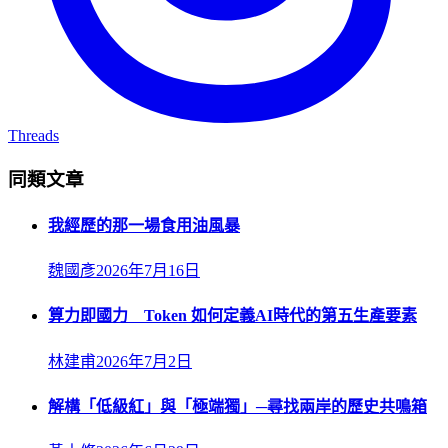
Threads
同類文章
我經歷的那一場食用油風暴
魏國彥
2026年7月16日
算力即國力 Token 如何定義AI時代的第五生產要素
林建甫
2026年7月2日
解構「低級紅」與「極端獨」─尋找兩岸的歷史共鳴箱