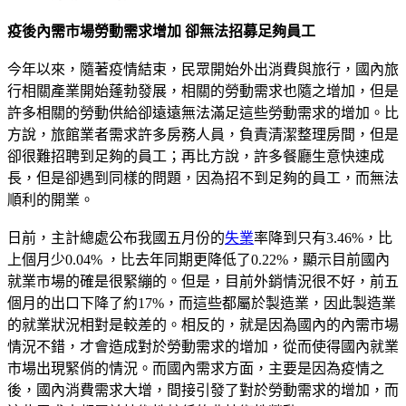
疫後內需市場勞動需求增加 卻無法招募足夠員工
今年以來，隨著疫情結束，民眾開始外出消費與旅行，國內旅
行相關產業開始蓬勃發展，相關的勞動需求也隨之增加，但是
許多相關的勞動供給卻遠遠無法滿足這些勞動需求的增加。比
方說，旅館業者需求許多房務人員，負責清潔整理房間，但是
卻很難招聘到足夠的員工；再比方說，許多餐廳生意快速成
長，但是卻遇到同樣的問題，因為招不到足夠的員工，而無法
順利的開業。
日前，主計總處公布我國五月份的
失業
率降到只有3.46%，比
上個月少0.04% ，比去年同期更降低了0.22%，顯示目前國內
就業市場的確是很緊繃的。但是，目前外銷情況很不好，前五
個月的出口下降了約17%，而這些都屬於製造業，因此製造業
的就業狀況相對是較差的。相反的，就是因為國內的內需市場
情況不錯，才會造成對於勞動需求的增加，從而使得國內就業
市場出現緊俏的情況。而國內需求方面，主要是因為疫情之
後，國內消費需求大增，間接引發了對於勞動需求的增加，而