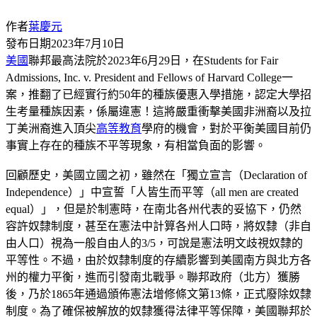
作者
葉慶元
發布日期
2023年7月10日
美國
聯邦最高法院於2023年6月29日，在Students for Fair
Admissions, Inc. v. President and Fellows of Harvard College一
案，推翻了已經實行約50年的種族優惠入學措施，認定大學招
生考量種族因素，係屬違憲！這將嚴重衝擊美國非洲裔以及拉
丁美洲裔進入頂尖
高等教育
學府的機會，對於平衡美國目前仍
事實上存在的種族不平等現象，有相當負面的影響。
回顧歷史，美國立國之初，雖然在「獨立宣言（Declaration of
Independence）」中宣誓「人皆生而平等（all men are created
equal）」，但是於制憲時，在南北各州代表的妥協下，仍然
容許奴隸制度，甚至在憲法中計算各州人口時，將奴隸（非自
由人口）視為一般自由人的3/5，可說是憲法明文歧視奴隸的
平等性。不過，由於奴隸制度的存續影響到美國南方與北方各
州的權力平衡，進而引發南北戰爭。聯邦政府（北方）獲勝
後，乃於1865年通過頒佈憲法增修條文第13條，正式廢除奴隸
制度。為了確保被解放的奴隸獲得法律平等保障，美國聯邦於