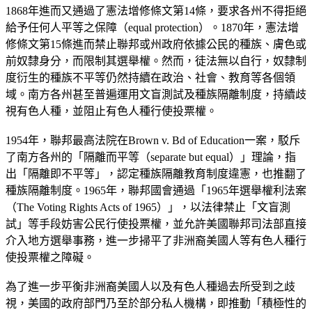
1868年進而又通過了憲法增修條文第14條，要求各州不得拒絕
給予任何人平等之保障（equal protection）。1870年，憲法增
修條文第15條進而禁止聯邦或州政府依據公民的種族、膚色或
前奴隸身分，而限制其選舉權。然而，徒法無以自行，奴隸制
度衍生的種族不平等仍然持續在政治、社會、教育等各個領
域。南方各州甚至普遍運用文盲測試及種族隔離制度，持續歧
視有色人種，並阻止有色人種行使投票權。
1954年，聯邦最高法院在Brown v. Bd of Education一案，駁斥
了南方各州的「隔離而平等（separate but equal）」理論，指
出「隔離即不平等」，認定種族隔離教育制度違憲，也推翻了
種族隔離制度。1965年，聯邦國會通過「1965年選舉權利法案
（The Voting Rights Acts of 1965）」，以法律禁止「文盲測
試」等手段妨害公民行使投票權，並允許美國聯邦司法部直接
介入地方選舉事務，進一步掃平了非洲裔美國人等有色人種行
使投票權之障礙。
為了進一步平衡非洲裔美國人以及有色人種過去所受到之歧
視，美國的政府部門乃至於部分私人機構，即推動「積極性的