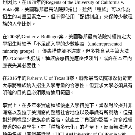
也因此，在1978年的Regents of the University of California v.
Bakke案，美國聯邦最高法院即指出，雖然「種族」可以作為
招生的考量因素之一，但不得使用「配額制度」來保障少數種
族的入學比例。
在2003的Grutter v. Bollinger案，美國聯邦最高法院持續肯定大
學招生時給予「不足額入學的少數族裔（underrepresented
minority groups）」優惠措施並不違憲，但多數意見主筆大法
官O'Conner也強調，種族優惠措施應逐步淡出，或許在25年內
應喪失其必要性。
在2016年的Fisher v. U of Texas II案，聯邦最高法院雖然仍肯定
大學將種族納入招生入學考量的合憲性，但要求大學必須具有
明確的目的且必須限縮適用範圍。
事實上，在多年來實施種族優惠入學措施下，當然對於提升非
洲裔以及拉丁美洲裔的整體社會地位以及學識有所幫助，但是
對於同樣是少數族裔的亞裔，就產生了負面的影響。許多成績
優秀的亞裔學生，在「種族多元化」的考量下，反而無法進入
頂尖名校（有個笑話是，UCLA=University of California with