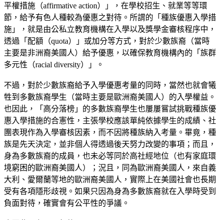
平權措施（affirmative action）」，在學校招生、就業等等環
節，給予有色人種較為優惠之對待。所謂的「種族優惠入學措
施」，就是由公私立教育機構在入學以及獎學金審核程序中，
透過「配額（quota）」或加分等方式，對於少數族裔（當時
主要是非洲裔美國人）給予優惠，以確保教育機構內的「族群
多元性（racial diversity）」。
不過，對於少數族裔給予入學優惠考量的同時，當然也就會犧
牲到多數族裔學生（當時主要是歐洲裔美國人）的入學權益。
也因此，「高分落榜」的多數族裔學生也屢屢嘗試挑戰種族優
惠入學措施的合憲性，主張學校應該單純依據學生的成績、社
團表現作為入學審核因素，而不因將種族納入考量。畢竟，種
族是先天決定，並非個人得透過後天努力改變的事項；而且，
身為多數族裔的成員，也未必等同於高社經地位（也有家庭環
境窮困的歐洲裔美國人）；況且，同為歐洲裔美國人，來自義
大利、愛爾蘭等地的歐洲裔美國人，實際上在美國社會也長期
受有各項隱形歧視。如果只因為身為多數族裔就在入學時受到
負面對待，確實會有公平性的爭議。