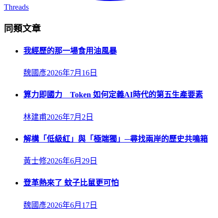
Threads
同類文章
我經歷的那一場食用油風暴
魏國彥
2026年7月16日
算力即國力 Token 如何定義AI時代的第五生產要素
林建甫
2026年7月2日
解構「低級紅」與「極端獨」─尋找兩岸的歷史共鳴箱
黃士修
2026年6月29日
登革熱來了 蚊子比鼠更可怕
魏國彥
2026年6月17日