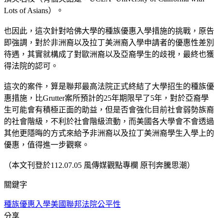
Lots of Asians）。
也因此，這次針對哈佛大學的種族優惠入學措施的挑戰，原告
即強調，對於非洲裔以及拉丁美洲裔入學申請者的優惠性差別
待遇，其實就構成了對歐洲裔以及亞裔學生的歧視，最終也獲
得法院的認可。
這次的案件，算是聯邦最高法院正式終結了大學招生的種族優
惠措施，比Grutter案所預計的25年期限早了5年，對於亞裔學
生可能會有積極正面的助益，但是否會強化目前社會弱勢族裔
的社會階級，不利於社會階級流動，而美國各大學會不會透過
其他更隱晦的方式來給予非洲裔以及拉丁美洲裔學生入學上的
優惠，值得進一步觀察。
（本文刊登於112.07.05 風傳媒觀點專欄 原刊奔騰思潮）
關鍵字
種族優惠入學
美國聯邦法院
公平性
分享