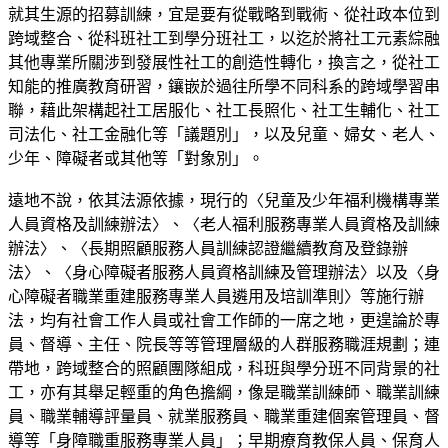
就其生源的招募訓練，宜是要有從戰略到戰術、從社政本位到
跨域整合、從科班社工到學分班社工，以迄於將社工元素綜融
其他專業所關涉到發展性社工的創造性轉化，換言之，從社工
知能的推廣教育研習，鑲嵌於過往所學不同科系的跨域學習串
聯，藉此架構起社工居服化、社工長照化、社工生輔化、社工
司法化、社工金融化等「議題別」，以及兒童、婦女、老人、
少年、障礙者或其他等「對象別」。
遠地不說，依其法源依據，現行的〈兒童及少年福利機構專業
人員資格及訓練辦法〉、〈老人福利服務專業人員資格及訓練
辦法〉、〈長期照顧服務人員訓練認證繼續教育及登錄辦
法〉、〈身心障礙者服務人員資格訓練及管理辦法〉以及〈身
心障礙者職業重建服務專業人員遴用及培訓準則〉等施行辦
法，均有社會工作人員或社會工作師的一席之地，更遑論於專
員、督導、主任、院長等等管理層級的人群服務職涯規劃；連
帶地，跨域整合的照顧團隊組成，科班與學分班不同背景的社
工，亦有其舉足輕重的角色擔綱，像是職業訓練師、職業訓練
員、職業輔導評量員、就業服務員、職業重建個案管理員、督
導等「身障職重服務專業人員」；早期療育教保人員、保育人