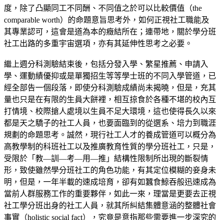
度，除了凸顯同工不同酬、不同值之於可以比較價值（the
comparable worth）的命題意旨思考外，如何正視社工職能及
其專業認可，這會是道為本的癥結所在；連帶地，關於學分班
社工出路的多重宇宙選項，亦有其延伸性思考之必要。
繼上週分科測驗結束後，包括分發入學、繁星推薦、申請入
學、運動績優抑或是單獨招生等等學士班的不同入學管道，已
經全部告一個段落，即使分科測驗成績尚未揭曉，但是，充其
量也只是在有限的生員大餅裡，相互掠食於各種不堪的校內互
打情境、校際搶人處境以生員不足大環境，這也使得長久以來
都是天之驕子的社工人員，也要面臨到的從選系、培力到職涯
規劃的命題思考。誠然，現行社工人才的養成管道可以概分為
高教學制的科班社工以及推廣教育性質的學分班社工，只是，
受限於「教—訓—考—用—推」結構性限制所出現的斷裂情
形，致使雖然學分班社工的角色功能，有其定位模糊的妾身未
明，但是，一年半載的速成培育，卻有如蠶食鯨吞般迅速成為
當前人群服務工作的重要夥伴，如此一來，理當是更要去正視
社工學分班出身的社工人員，就其所糾結集體意涵的整體社會
事實（holistic social fact），究竟是意指那些需要進一步深究的