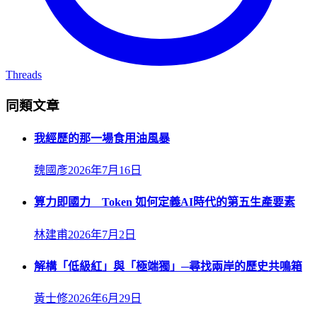
Threads
同類文章
我經歷的那一場食用油風暴
魏國彥
2026年7月16日
算力即國力 Token 如何定義AI時代的第五生產要素
林建甫
2026年7月2日
解構「低級紅」與「極端獨」─尋找兩岸的歷史共鳴箱
黃士修
2026年6月29日