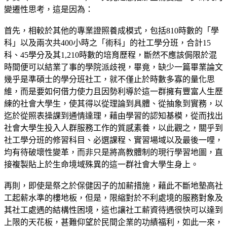
變遷性思考，這是因為：
首先，相較於其他的專業證照養成模式，包括810時數的「學
科」以及兩次共400小時之「術科」的社工學分班，合計15
科、45學分及其1,210時數的培育歷程，斷然不應該侷限於混
時間便可以結業了事的學院派歧視，畢竟，缺少一篇畢業論文
幾乎是準碩士的學分班社工，就不僅止於時數多寡的量化思
維，而是要如何借力使力且因勢利導於這一群擁有豐富人生歷
練的社會大學生，使其得以從理論到具體、從抽象到實務，以
迄於從照表操課到通情達理，藉由學習的認知基模，從而找出
社會大學生投入人群服務工作的質感素養，以此觀之，關乎到
社工學分班的修習科目、必選課程、實習場域以及最後一哩，
均有待破壞性變革，而非只是將高教體制的現行學習地圖，直
接複製貼上於生命境域殊異的這一群社會大學生身上。
再則，即使是祭之於保健因子的加薪措施，藉此不斷地墊高社
工起薪水準的樓地板，但是，限縮對於不利處境的服務對象及
其社工處遇的結構性困境，這也讓社工薪資待遇很快可以達到
上限的天花板，甚難仰望於民間企業的功績福利，如此一來，