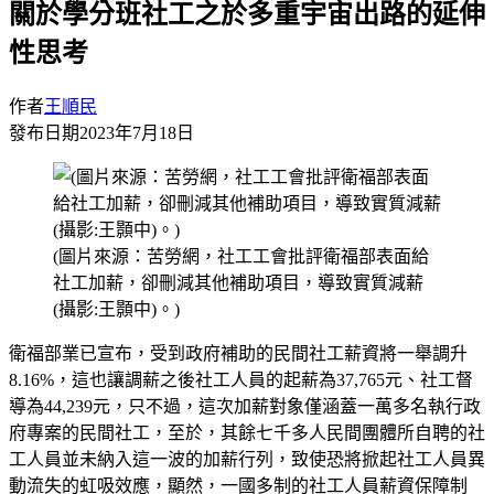
關於學分班社工之於多重宇宙出路的延伸
性思考
作者
王順民
發布日期
2023年7月18日
(圖片來源：苦勞網，社工工會批評衛福部表面給
社工加薪，卻刪減其他補助項目，導致實質減薪
(攝影:王顥中)。)
衛福部業已宣布，受到政府補助的民間社工薪資將一舉調升
8.16%，這也讓調薪之後社工人員的起薪為37,765元、社工督
導為44,239元，只不過，這次加薪對象僅涵蓋一萬多名執行政
府專案的民間社工，至於，其餘七千多人民間團體所自聘的社
工人員並未納入這一波的加薪行列，致使恐將掀起社工人員異
動流失的虹吸效應，顯然，一國多制的社工人員薪資保障制