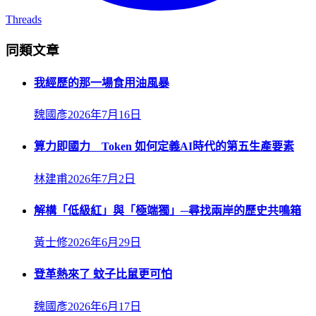
Threads
同類文章
我經歷的那一場食用油風暴
魏國彥
2026年7月16日
算力即國力 Token 如何定義AI時代的第五生產要素
林建甫
2026年7月2日
解構「低級紅」與「極端獨」─尋找兩岸的歷史共鳴箱
黃士修
2026年6月29日
登革熱來了 蚊子比鼠更可怕
魏國彥
2026年6月17日