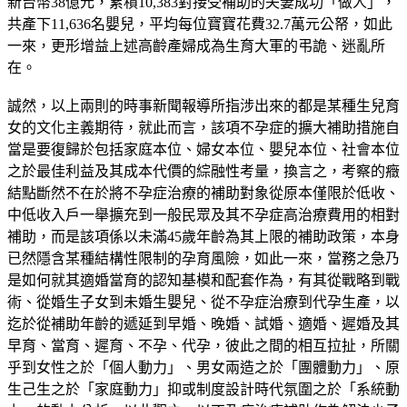
新台幣38億元，累積10,383對接受補助的夫妻成功「做人」，
共產下11,636名嬰兒，平均每位寶寶花費32.7萬元公帑，如此
一來，更形增益上述高齡產婦成為生育大軍的弔詭、迷亂所
在。
誠然，以上兩則的時事新聞報導所指涉出來的都是某種生兒育
女的文化主義期待，就此而言，該項不孕症的擴大補助措施自
當是要復歸於包括家庭本位、婦女本位、嬰兒本位、社會本位
之於最佳利益及其成本代價的綜融性考量，換言之，考察的癥
結點斷然不在於將不孕症治療的補助對象從原本僅限於低收、
中低收入戶一舉擴充到一般民眾及其不孕症高治療費用的相對
補助，而是該項係以未滿45歲年齡為其上限的補助政策，本身
已然隱含某種結構性限制的孕育風險，如此一來，當務之急乃
是如何就其適婚當育的認知基模和配套作為，有其從戰略到戰
術、從婚生子女到未婚生嬰兒、從不孕症治療到代孕生產，以
迄於從補助年齡的遞延到早婚、晚婚、試婚、適婚、遲婚及其
早育、當育、遲育、不孕、代孕，彼此之間的相互拉扯，所關
乎到女性之於「個人動力」、男女兩造之於「團體動力」、原
生己生之於「家庭動力」抑或制度設計時代氛圍之於「系統動