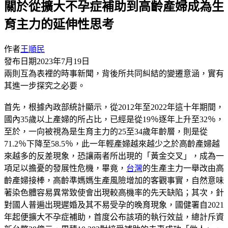
關於從擴大不孕症補助到高齡產婦成為生
育主力的延伸性思考
作者
王順民
發布日期
2023年7月19日
兩則互為表裡的時事新聞，背後所共同糾結的變遷意涵，實有
其進一步探究之必要。
首先，根據內政部統計顯示，從2012年至2022年這十年期間，
國內35歲以上產婦的所占比，已經是從19％逐年上升至32％，
至於，一向被視為是生育主力的25至34歲年齡層，則是從
71.2％下降至58.5％，此一年輕產婦越來越少之於高齡產婦越
來越多的反差現象，恐讓兩者所出現的「黃金交叉」，成為一
項足以擔憂的發展性危機，畢竟，
台灣
的生產主力一舉改由高
齡產婦接棒，高齡準媽媽生產風險增加的客觀事實，自然意味
著染色體容易異常致使會出現較高機率的先天缺陷；其次，針
對國人普遍出現遲婚及其不易受孕的晚育現象，國健署自2021
年起便擴大不孕症補助，首度公布該項的執行效益，總計斥資