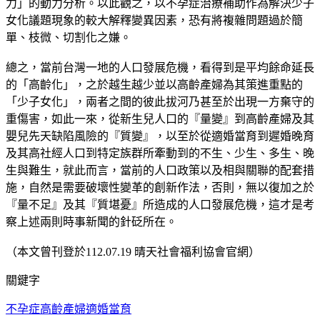
力」的動力分析。以此觀之，以不孕症治療補助作為解決少子
女化議題現象的較大解釋變異因素，恐有將複雜問題過於簡
單、枝微、切割化之嫌。
總之，當前台灣一地的人口發展危機，看得到是平均餘命延長
的「高齡化」，之於越生越少並以高齡產婦為其策進重點的
「少子女化」，兩者之間的彼此拔河乃甚至於出現一方棄守的
重傷害，如此一來，從新生兒人口的『量變』到高齡產婦及其
嬰兒先天缺陷風險的『質變』，以至於從適婚當育到遲婚晚育
及其高社經人口到特定族群所牽動到的不生、少生、多生、晚
生與難生，就此而言，當前的人口政策以及相與關聯的配套措
施，自然是需要破壞性變革的創新作法，否則，無以復加之於
『量不足』及其『質堪憂』所造成的人口發展危機，這才是考
察上述兩則時事新聞的針砭所在。
（本文曾刊登於112.07.19 晴天社會福利協會官網）
關鍵字
不孕症
高齡產婦
適婚當育