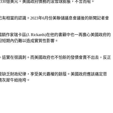
7330億美元。美國政府債務的滾雪球膨脹，不言而喻。
相當的認識。2023年6月份美聯儲議息會議後的新聞記者會
家瑞卡茲(J. Rickards)在他的書籍中也一再擔心美國政府的
但短期內仍難以造成實質性影響。
。這實在很諷刺。而美國政府也不怕新的發債會賣不出去，反正
是缺乏財政紀律，享受美元霸權的餘蔭。美國政府應該痛定思
務灰犀牛給拖垮。