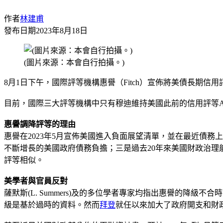
作者
林建甫
發布日期
2023年8月18日
(圖片來源：本會自行拍攝。)
8月1日下午，國際評等機構惠譽（Fitch）宣佈將美債長期信
目前，國際三大評等機構中只有穆迪維持美國此前的信用評等A
惠譽調降評等的理由
惠譽在2023年5月宣佈美國進入負面展望清單，並在最近債
不斷增長的美國政府債務負擔；三是過去20年來美國財政治理
評等相似。
美學者與官員反對
薩默斯(L. Summers)及的多位學者專家均指出惠譽的降
級是基於過時的資料。然而
拜登
就任以來加大了政府開支和財