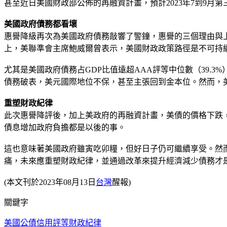
甚至近日美國財政部公佈的再融資計畫，預計2023年7到9月
美國政府債務都看壞
惠譽降級再次為美國政府債務敲響了警鐘，惠譽的三個理由與上
上，美聯準會主席鮑威爾曾表示，美國財政政策路徑是不可持
尤其是美國政府債務占GDP比值遠超AAA評等中位數（39.3%）
債務破表，美元國際地位不保，甚至主張回到金本位。然而，
重塑財政紀律
此次惠譽降評後，加上美政府的再融資計畫，美債的價格下跌
債息增加政府負擔都是以後的事。
這也意味著美國政府雖寅吃卯糧，但好日子仍可繼續享受。然
痛，未來應重塑財政紀律，並通過改革來提升經濟減少債務才
(本文刊於2023年08月13日
台灣
醒報)
關鍵字
美國公債
信用評等
財政紀律