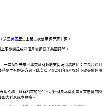
」。這是
美國
歷史上第二次信用評等遭下調。
美債上限協議達成四個月後調低了美國評等。
三：一是預計未來三年美國財政收支情況持續惡化；二是高額且
時刻才有解決方案。此次狀況與2011年8月標普下調美債信用
國經濟表現不壞，具有相當的韌性。現任財長葉倫更是直言惠譽的降
後加大利息成本負擔。