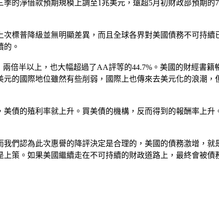
第三季的淨借款預期規模上調至1兆美元，遠超5月初財政部預期的
次標普降級並無明顯差異，而且全球各界對美國債務不可持續已有
續的。
兩倍半以上，也大幅超過了AA評等的44.7%。美國的財經書籍暢銷作
美元的國際地位雖然有些削弱，國際上也傳來去美元化的浪潮，
，美債的殖利率就上升。買美債的機構，反而得到的報酬率上升
而我們認為此次惠譽的降評決定是合理的，美國的債務激增，就
是上策。如果美國繼續走在不可持續的財政道路上，最終會被債