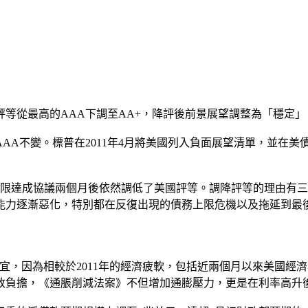
用評等從最高的AAA下調至AA+，降評後前景展望調整為「穩定
AA不變。標普在2011年4月將美國列入負面展望清單，並在
務上限達成協議兩個月後依然調低了美國評等。調降評等的理由有
能力逐漸惡化，特別都在反復出現的債務上限危機以及拖延到最後
級不合時宜，因為相較於2011年的經濟疲軟，包括近兩個月以來美
政負擔，《通脹削減法案》不但增加通膨壓力，更是在利率高升