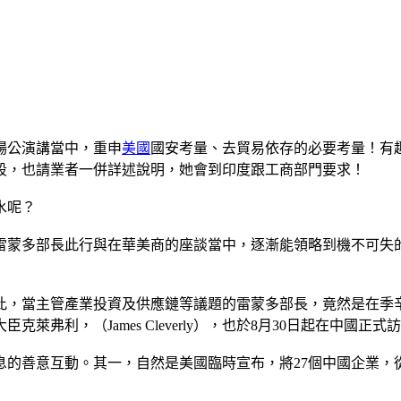
場公演講當中，重申
美國
國安考量、去貿易依存的必要考量！有
段，也請業者一併詳述說明，她會到印度跟工商部門要求！
水呢？
雷蒙多部長此行與在華美商的座談當中，逐漸能領略到機不可失
此，當主管產業投資及供應鏈等議題的雷蒙多部長，竟然是在季
利，（James Cleverly），也於8月30日起在中國正式
息的善意互動。其一，自然是美國臨時宣布，將27個中國企業，