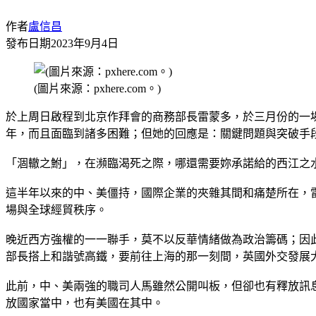
作者
盧信昌
發布日期
2023年9月4日
(圖片來源：pxhere.com。)
於上周日啟程到北京作拜會的商務部長雷蒙多，於三月份的一
年，而且面臨到諸多困難；但她的回應是：關鍵問題與突破手
「涸轍之鮒」，在瀕臨渴死之際，哪還需要妳承諾給的西江之
這半年以來的中、美僵持，國際企業的夾雜其間和痛楚所在，
場與全球經貿秩序。
晚近西方強權的一一聯手，莫不以反華情緒做為政治籌碼；因
部長搭上和諧號高鐵，要前往上海的那一刻間，英國外交發展大臣克萊弗
此前，中、美兩強的職司人馬雖然公開叫板，但卻也有釋放訊
放國家當中，也有美國在其中。