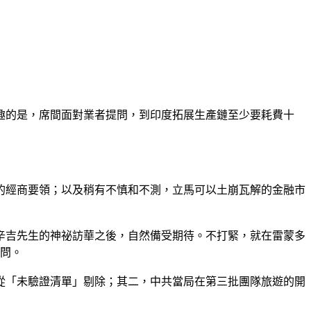
趣的是，席間面對業者提問，到印度拓展生產鏈至少要耗費十
的經商要領；以及稍有不慎和不測，立馬可以土崩瓦解的金融市
辛吉先生的神祕訪華之後，自然備受期待。不打緊，就在雷蒙多
訪問。
從「未驗證清單」剔除；其二，中共當局在第三批團隊旅遊的開