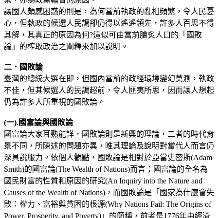
讓國人頗感困惑的則是，為何當前執政的亂相頻繁，令人民憂
心，但執政的候選人民調卻仍得以遙遙領先，許多人百思不得
其解，其真正的原因為何?這似可由當前膾炙人口的「國敗
論」的榨取政治之闡釋來加以說明。
二．國敗論
臺灣的總統大選在即，但國內當前的政經環境變幻莫測，執政
不佳，但其候選人的民調超前，令人匪夷所思，因而讓人想起
仍為許多人所重視的國敗論。
(一).國富論與國敗論
國富論大家耳熟能詳，國敗論則是新興的理論，二者的時代背
景不同，所陳述的問題亦異，唯其理論及說明對當代人而言仍
深具說服力。依個人觀點，國敗論是相對於亞當史密斯(Adam
Smith)的國富論(The Wealth of Nations)而言；國富論的全名為
國民財富的性質和原因的研究(An Inquiry into the Nature and
Causes of the Wealth of Nations)，而國敗論是「國家為什麼會失
敗：權力、富裕與貧困的根源(Why Nations Fail: The Origins of
Power, Prosperity, and Poverty)」的簡稱，前者是1776年由經濟