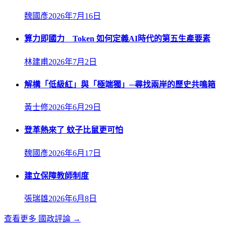
魏國彥
2026年7月16日
算力即國力 Token 如何定義AI時代的第五生產要素
林建甫
2026年7月2日
解構「低級紅」與「極端獨」─尋找兩岸的歷史共鳴箱
黃士修
2026年6月29日
登革熱來了 蚊子比鼠更可怕
魏國彥
2026年6月17日
建立保障教師制度
張瑞雄
2026年6月8日
查看更多
國政評論
→