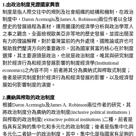
1.由政治制度見證國家興衰
制度是指人際交往中的規則及社會組織的結構和機制，在政治
制度中，Daron Acemoglu及James A. Robinson)兩位作者以全球
歷史的發展過程為素材，運用嚴謹的經濟學分析與政治學眾人
之事之觀念，全面檢視歐美亞非等地的歷史發展，並提出簡潔
有力的理論解釋。對於臺灣當前的內外處境，國敗論或許也可
幫助我們釐清方向的重要啟示，因為國家貧富的核心在於制度
選擇，其主要源頭是政治，也就是政治制度，唯其與研究制度
對於經濟行為和經濟發展影響的制度經濟學(Institutional
economics)之內容不同。前者將其分為廣納式與榨取式制度；
後者是研究制度對於經濟行為和經濟發展的影響，以及經濟發
展如何影響制度的演變。
2.廣納與榨取的政治制度
根據Daron Acemoglu及James A. Robinson兩位作者的研究，其
將政治制度分為廣納的政治制度(inclusive political institutions )
與榨取的政治制度( extractive political institutions )二種，前者是
指具有足夠的集中化和多元化的政治制度；後者是指集中化與
多元化二者缺一的政治制度。其中，集中化是指國家有足夠的