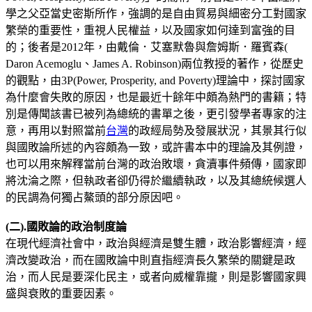
學之父亞當史密斯所作，強調的是自由貿易與細密分工對國家
繁榮的重要性，重視人民權益，以及國家如何達到富強的目
的；後者是2012年，由戴倫．艾塞默魯與詹姆斯．羅賓森(
Daron Acemoglu、James A. Robinson)兩位教授的著作，從歷史
的觀點，由3P(Power, Prosperity, and Poverty)理論中，探討國家
為什麼會失敗的原因，也是最近十餘年中頗為熱門的書籍；特
別是傳聞該書已被列為總統的書單之後，更引發學者專家的注
意，再用以對照當前
台灣
的政經局勢及發展狀況，其景其行似
與國敗論所述的內容頗為一致，或許書本中的理論及其例證，
也可以用來解釋當前台灣的政治敗壞，貪瀆事件頻傳，國家即
將沈淪之際，但執政者卻仍得於繼續執政，以及其總統候選人
的民調為何獨占鰲頭的部分原因吧。
(二).國敗論的政治制度論
在現代經濟社會中，政治與經濟是雙生體，政治影響經濟，經
濟改變政治，而在國敗論中則直指經濟長久繁榮的關鍵是政
治，而人民是要深化民主，或者向威權靠攏，則是影響國家興
盛與衰敗的重要因素。