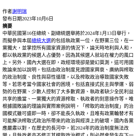
作者
謝明瑞
發布日期
2023年10月6日
摘要
中華民國第16任總統、副總統選舉將於2024年1月13日舉行，
而擬參與本屆
總統大選
的包括執政黨一位，在野黨三位，在一
黨獨大，並掌控所有國家資源的情況下，論天時地利與人和，
都以執政黨的候選人占優勢，因為其候選人就站在權力的風口
上。另外，國內大選在即，政經環境卻是變幻莫測，這可用國
敗論來加以說明，包括由政治制度見證國家興衰、廣納與榨取
的政治制度、良性與惡性循環，以及榨取政治導致國家失敗
等。若思考當今國家社會的困境，包括直接式民主與學運、弱
勢的在野黨、少數人控制了大多數資源、執政者缺少全民利益
共享的擔當、一黨獨大的資源榨取、執政者的刻意操作等。唯
根據國敗論的理論與實際案例說明，「榨取的政治制度」的治
國模式雖可盛即一時，卻不能長久執政，且唯有政黨輪替才有
可能解決榨取式政治所帶來的政治與經濟上的破壞，國內各黨
應嚴肅以對，在歷史的長河中，若2024年的政治制度無法改
變，且執政者亦不修正其榨取政治模式，則必然會發生在下一