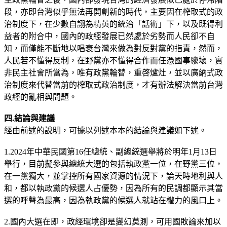
段，亦即台灣似乎無法再開創新的時代，主要因在榨取式的政
治制度下，在少數自詡為精英的統治「話術」下，以及既得利
益者的附合中，國內的政經發展已然處於劣勢而人民卻不自
知，而僅能不斷地以唱衰台灣來做為對反對黨的指責，然而，
人民若不懂得反制，在野黨亦不懂得合作而任憑國事隳壞，實
非民主社會所當為，唯有政黨輪替，重啓爐灶，並以廣納式政
治制度來代替當前的榨取式政治制度，才有辦法解決當前台灣
政經的亂相與問題。
四.結論與建議
經由前述的說明，可據以列述本本的結論與建議如下述。
1.2024年中華民國第16任總統、副總統選舉將於明年1月13日
舉行，目前擬參與總統大選的包括執政黨一位，在野黨三位，
在一黨獨大，並掌控所有國家資源的情況下，論天時地利與人
和，都以執政黨的候選人占優勢，因為所有的民調都顯示其當
選的呼聲為最高，因為執政黨的候選人就站在權力的風口上。
2.國內大選在即，政經環境卻是變幻莫測，可用國敗論來加以