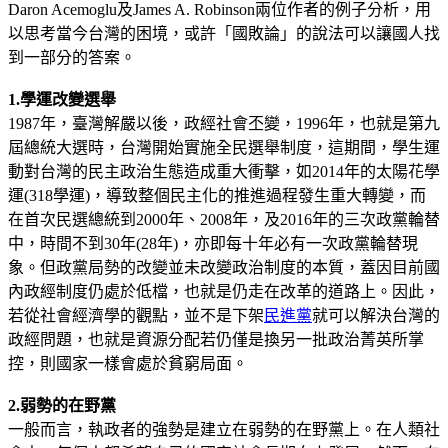
Daron Acemoglu及James A. Robinson兩位作者的例子分析，用
以思考當今台灣的困境，或許「國敗論」的說法可以讓國人找
到一部分的答案。
1.學運改變選舉
1987年，臺灣解嚴以後，政經社會丕變，1996年，也就是第九
屆總統大選時，台灣開始實施全民選舉制度，這期間，學生運
動對台灣的民主政治生態造成重大衝擊，如2014年的太陽花學
運(318學運)，導致整個民主化的推進過程發生重大轉變，而
在首次民選總統到2000年、2008年，及2016年的三次政黨輪替
中，時間不到30年(28年)，亦即每十年必有一次政黨輪替現
象。但政黨局勢的改變並未改變政治制度的本質，蓋因目前國
內政經制度仍處於低檔，也就是仍走在改革的道路上。因此，
若從社會經濟學的觀點，並不是下架
民進黨
就可以解決台灣的
政經問題，也就是資源分配若仍僅是換另一批政治菁英所掌
控，則國家一樣會處於貧窮局面。
2.弱勢的在野黨
一般而言，執政者的強勢是建立在弱勢的在野黨上。在人類社