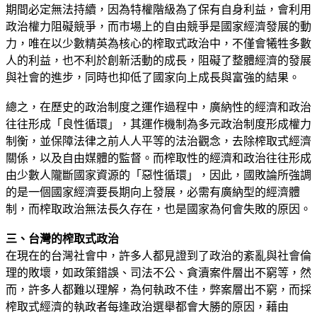
期間必定無法持續，因為特權階級為了保有自身利益，會利用
政治權力阻礙競爭，而市場上的自由競爭是國家經濟發展的動
力，唯在以少數精英為核心的榨取式政治中，不僅會犧牲多數
人的利益，也不利於創新活動的成長，阻礙了整體經濟的發展
與社會的進步，同時也抑低了國家向上成長與富強的結果。
總之，在歷史的政治制度之運作過程中，廣納性的經濟和政治
往往形成「良性循環」，其運作機制為多元政治制度形成權力
制衡，並保障法律之前人人平等的法治觀念，去除榨取式經濟
關係，以及自由媒體的監督。而榨取性的經濟和政治往往形成
由少數人隴斷國家資源的「惡性循環」，因此，國敗論所強調
的是一個國家經濟要長期向上發展，必需有廣納型的經濟體
制，而榨取政治無法長久存在，也是國家為何會失敗的原因。
三、台灣的榨取式政治
在現在的台灣社會中，許多人都見證到了政治的紊亂與社會倫
理的敗壞，如政策錯誤、司法不公、貪瀆案件層出不窮等，然
而，許多人都難以理解，為何執政不佳，弊案層出不窮，而採
榨取式經濟的執政者每逢政治選舉都會大勝的原因，藉由