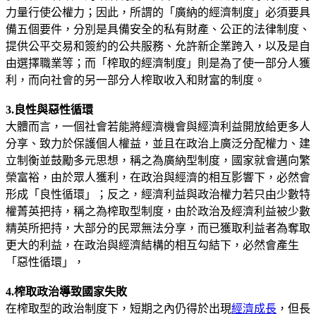
力量行使公權力；因此，所謂的「廣納的經濟制度」必須要具
備五個要件，分別是具備安全的私有財產、公正的法律制度、
提供公平交易和簽約的公共服務、允許新企業跨入，以及是自
由選擇職業等；而「榨取的經濟制度」則是為了使一部分人獲
利，而向社會的另一部分人榨取收入和財富的制度。
3.良性與惡性循環
大體而言，一個社會若能將經濟機會與經濟利益開放給更多人
分享、致力於保護個人權益，並且在政治上廣泛分配權力、建
立制衡並鼓勵多元思想，稱之為廣納型制度，國家就會邁向繁
榮富裕，由於眾人獲利，在政治與經濟的相互影響下，必然會
形成「良性循環」；反之，經濟利益與政治權力若只由少數特
權菁英把持，稱之為榨取型制度，由於政治及經濟利益被少數
精英所把持，大部分的民眾無法分享，而已獲取利益者為奪取
更大的利益，在政治與經濟結構的相互勾結下，必然會產生
「惡性循環」，
4.榨取政治導致國家失敗
在榨取型的政治制度下，短期之內仍得於出現
經濟成長
，但長