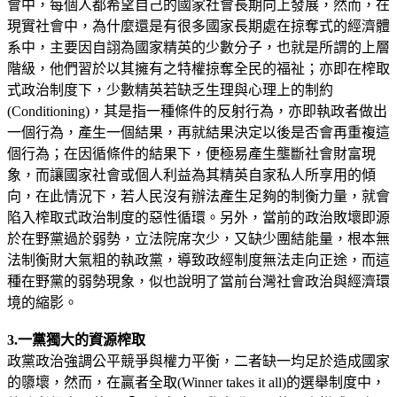
會中，每個人都希望自己的國家社會長期向上發展，然而，在
現實社會中，為什麼還是有很多國家長期處在掠奪式的經濟體
系中，主要因自詡為國家精英的少數分子，也就是所謂的上層
階級，他們習於以其擁有之特權掠奪全民的福祉；亦即在榨取
式政治制度下，少數精英若缺乏生理與心理上的制約
(Conditioning)，其是指一種條件的反射行為，亦即執政者做出
一個行為，產生一個結果，再就結果決定以後是否會再重複這
個行為；在因循條件的結果下，便極易產生壟斷社會財富現
象，而讓國家社會或個人利益為其精英自家私人所享用的傾
向，在此情況下，若人民沒有辦法產生足夠的制衡力量，就會
陷入榨取式政治制度的惡性循環。另外，當前的政治敗壞即源
於在野黨過於弱勢，立法院席次少，又缺少團結能量，根本無
法制衡財大氣粗的執政黨，導致政經制度無法走向正途，而這
種在野黨的弱勢現象，似也說明了當前台灣社會政治與經濟環
境的縮影。
3.一黨獨大的資源榨取
政黨政治強調公平競爭與權力平衡，二者缺一均足於造成國家
的隳壞，然而，在贏者全取(Winner takes it all)的選舉制度中，