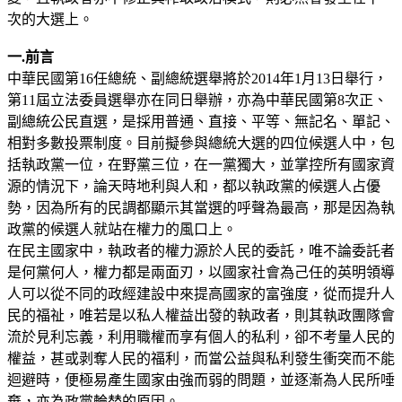
次的大選上。
一.前言
中華民國第16任總統、副總統選舉將於2014年1月13日舉行，
第11屆立法委員選舉亦在同日舉辦，亦為中華民國第8次正、
副總統公民直選，是採用普通、直接、平等、無記名、單記、
相對多數投票制度。目前擬參與總統大選的四位候選人中，包
括執政黨一位，在野黨三位，在一黨獨大，並掌控所有國家資
源的情況下，論天時地利與人和，都以執政黨的候選人占優
勢，因為所有的民調都顯示其當選的呼聲為最高，那是因為執
政黨的候選人就站在權力的風口上。
在民主國家中，執政者的權力源於人民的委託，唯不論委託者
是何黨何人，權力都是兩面刃，以國家社會為己任的英明領導
人可以從不同的政經建設中來提高國家的富強度，從而提升人
民的福祉，唯若是以私人權益出發的執政者，則其執政團隊會
流於見利忘義，利用職權而享有個人的私利，卻不考量人民的
權益，甚或剥奪人民的福利，而當公益與私利發生衝突而不能
迴避時，便極易產生國家由強而弱的問題，並逐漸為人民所唾
棄，亦為政黨輪替的原因。