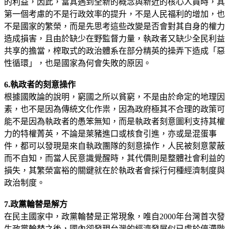
的利益，因此，當其遇到全新的概念與新近的核心人員時，其
第一個考慮的不是行政效率的提升，不是人民福利的增加，也
不是國家的繁榮，而是先思考這些改變是否會對其自身的權力
造成損害，且由於缺少在野監督力量，執政者又缺少全民利益
共享的擔當，榨取式的政治體系在部分精英的操弄下造成「惡
性循環」，也是國家為何會失敗的原因。
6.執政者的刻意操作
根據國敗論的說明，窮國之所以貧窮，不是由於命定的地理因
素，也不是因為傳統文化作祟，因為政府極其不合理的政策可
能不是因為執政者的愚笨無知，而是執政者刻意圖利支持其權
力的特權菁英，不論是萊豬進口或核食引進，亦或是混蛋事
件，都可以發現是來自執政團隊的刻意操作，人民被刻意蒙蔽
而不自知，而當人民意識覺醒時，其代價則是整體社會利益的
損失，其繁榮富裕的關鍵就在於執政者會採行何種經濟制度與
政治制度。
7.政黨輪替是解方
在民主國家中，政黨輪替是正常現象，唯自2000年台灣首次發
生政黨輪替之後，國內卻發現台灣的經濟發展似已處於停滯階