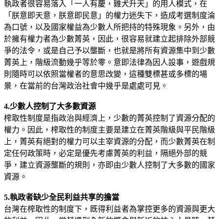
執政者很容易落入「一人有慶，雞犬升天」的用人模式，在
「朕意即天意，朕意即民意」的權力迷失下，造成考選制度淪
為口號，以及國家權益為少數人所把持的特殊現象。另外，由
於擁有權力者為少數菁英，因此，很容易就建立起排除外部競
爭的法令，或是自己予以壟斷，也就是將所有資源集中到少數
菁英上，階級流動幾乎等於零。意即法律為因人設事，遊戲規
則隨時可以依照當權者的意思改變，這種雙標甚或多標的場
景，在當前的台灣政治社會中幾乎是處處可見。
4.少數人控制了大多數資源
榨取性制度是指政治與經濟上，少數的菁英控制了資源分配的
權力。因此，榨取性的制度主要是建立在菁英階級與平民階級
上，菁英有絕對的權力可以主宰資源的分配，而少數菁英在制
定任何政策時，必定是優先考慮菁英的利益，隔絕外部的競
爭，建立資源壟斷的規則，亦即由少數人控制了大多數的國家
資源。
5.執政者缺少全民利益共享的擔當
台灣在榨取性的制度下，既得利益者為掌控更多的資源與更大