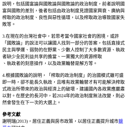
說明，包括國富論與國敗論與國敗論的政治制度，前者說明國
富與國敗的差別，後者包括由政治制度見證國家興衰、廣納與
榨取的政治制度、良性與惡性循環，以及榨取政治導致國家失
敗等。
3.在現在的台灣社會中，若思考當今國家社會的困境，或許
「國敗論」的說法可以讓國人找到一部分的答案，包括直接式
民主與學運、弱勢的在野黨、少數人控制了大多數資源、執政
者缺少全民利益共享的擔當、一黨獨大的資源榨取
、執政者的刻意操作，以及政黨輪替是解方等。
4.根據國敗論的說明，「榨取的政治制度」的治國模式雖可盛
即一時，卻不能長久執政，且唯有政黨輪替才有可能解決榨取
式政治所帶來的政治與經濟上的破壞，建議國內各政黨應嚴肅
以對。在歷史的長河中，若2024年的政治制度無法改變，則必
然會發生在下一次的大選上。
參考文獻
謝明瑞(2013)，居住正義與房市政策，以居住正義提升城市
競