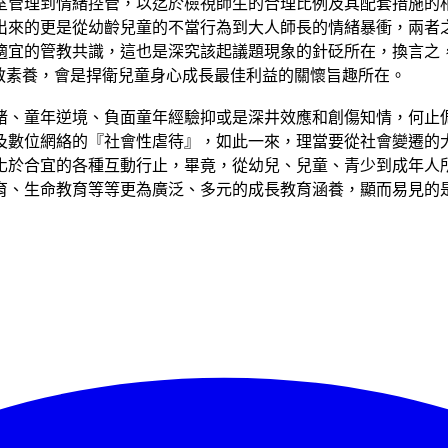
課室管理到情緒控管，以迄於檢視師生的合理比例及其配套措施的
出來的更是從幼齡兒童的不當行為到大人師長的情緒暴衝，兩者
適宜的管教共識，這也是深究該起議題現象的針砭所在，換言之
能和管教素養，會是捍衛兒童身心成長最佳利益的關懷旨趣所在。
睹、童年逆境、負面童年經驗抑或是深井效應和創傷知情，何止
及數位網絡的『社會性虐待』，如此一來，理當要從社會變遷的
化於合宜的各種互動行止，畢竟，從幼兒、兒童、青少到成年人
育、生命教育等等更為廣泛、多元的成長教育涵養，顯而易見的