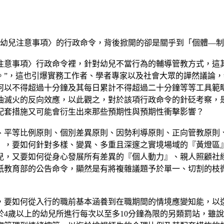
與管教幼兒注意事項〉的行政命令，背後掀開的卻是關乎到「個體—
注意事項〉行政命令裡，針對幼兒不當行為的輔導管教方式，這
。”，這也引爆實務工作者、學者專家以及社會大眾的譁然議論，
何以不得超過十分鐘及其每日累計不得超過二十分鐘等等工具範
油滅火的反向效應，以此觀之，對於該項行政命令的針砭考察，
配套措施又可能會衍生出來那些預期性與預期性衝擊影響？
、平等比例原則、個別差異原則、因勢利導原則、正向管教原則
』，要如何針對多樣、變異、多重且深邃之實境場域的『黃燈區
兒，又要如何從身心發展所有差異的『個人動力』、親人照顧社
紙教育部的公告命令，顯然是有將複雜議題予於單一、切割的枝
，要如何從入行的職前基本涵養到在職期間的情境應變知能，以
4歲以上的幼兒所進行每次以至多10分鐘為限的另類罰站，雖