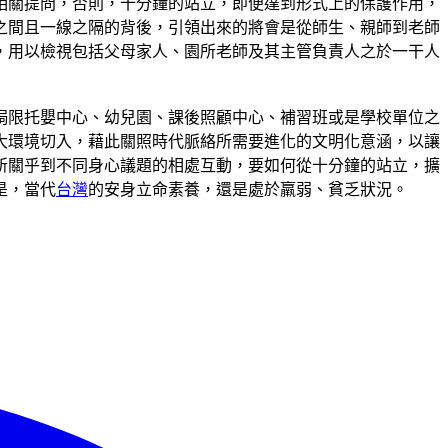
相關提問，否則，十分鐘的站立，即便達到形式上的保護作用，
之間且一線之隔的背後，引領出來的將會是從師生、親師到老師
，用以檢視包括父母家人、園所老師及其主管負責人之於一干人
侷限托嬰中心、幼兒園、課後照顧中心、補習班或是學校單位之
大環境切入，藉此關照時代脈絡所需要進化的文明化意涵，以讓
所關乎到不同身心議題的相處互動，要如何從十分鐘的站立，擴
是，當代
台灣
的安身立命素養，還是處於羸弱、貧乏狀況。