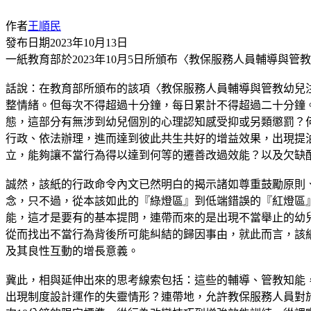
作者
王順民
發布日期
2023年10月13日
一紙教育部於2023年10月5日所頒布〈教保服務人員輔導
話說：在教育部所頒布的該項〈教保服務人員輔導與管教幼兒
整情緒。但每次不得超過十分鐘，每日累計不得超過二十分鐘
態，這部分有無涉到幼兒個別的心理認知感受抑或另類懲罰？
行政、依法辦理，進而達到彼此共生共好的增益效果，出現提
立，能夠讓不當行為得以達到何等的遷善改過效能？以及欠缺
誠然，該紙的行政命令內文已然明白的揭示諸如尊重鼓勵原則
念，只不過，從本該如此的『綠燈區』到低端錯誤的『紅燈區
能，這才是要有的基本提問，連帶而來的是出現不當舉止的幼
從而找出不當行為背後所可能糾結的歸因事由，就此而言，該
及其良性互動的增長意義。
冀此，相與延伸出來的思考線索包括：這些的輔導、管教知能
出現制度設計運作的失靈情形？連帶地，允許教保服務人員對於