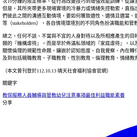
次10分鐘的限定標準、從行為改變技巧到增強效能訓練、從
但是，其所夾帶更多現場實境的冷暴力或情緒失控勒索，直指
們彼此之間的溝通互動情境，要如何獲致適性、適情且適當、
等（stakeholders），各自情境環境別的不同角色扮演職
總之，任何不該、不當與不宜的人身對待以及所相應產生的目
類的『機構虐待』，而是早於佈滿私領域的『家庭虐待』，以
關懷倫理的規範性命題，鑲嵌於認知態度、自我覺察、內在轉
及到包括親職教育、子職教育、性別教育、倫理教育、情緒教
（本文曾刊登於112.10.13 晴天社會福利協會官網）
關鍵字
教保服務人員輔導與管教幼兒注意事項
最佳利益
職能素養
分享