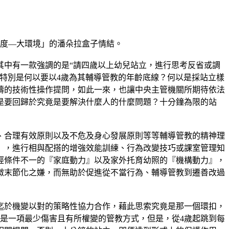
制度—大環境」的潘朵拉盒子情結。
其中有一款強調的是“請四歲以上幼兒站立，進行思考反省或調
特別是何以要以4歲為其輔導管教的年齡底線？何以是採站立樣
疇的技術性操作提問，如此一來，也讓中央主管機關所期待依法
是要回歸於究竟是要解決什麼人的什麼問題？十分鐘為限的站
、合理有效原則以及不危及身心發展原則等等輔導管教的精神理
』，進行相與配搭的增強效能訓練、行為改變技巧或課室管理知
經條件不一的『家庭動力』以及家外托育幼照的『機構動力』，
微末節化之嫌，而無助於促進從不當行為、輔導管教到遷善改過
迄於機變以對的策略性協力合作，藉此思索究竟是那一個環扣，
說是一項最少傷害且有所權變的管教方式，但是，從4歲起跳到每