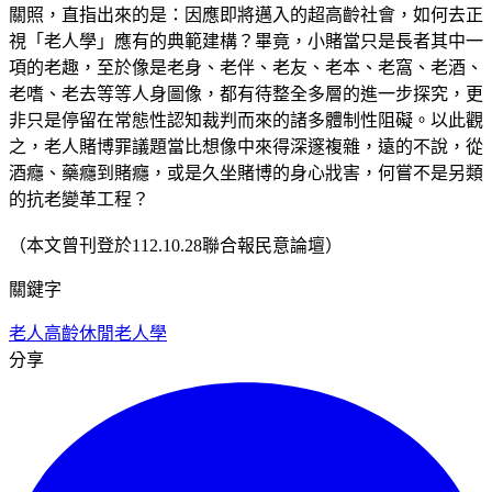
關照，直指出來的是：因應即將邁入的超高齡社會，如何去正
視「老人學」應有的典範建構？畢竟，小賭當只是長者其中一
項的老趣，至於像是老身、老伴、老友、老本、老窩、老酒、
老嗜、老去等等人身圖像，都有待整全多層的進一步探究，更
非只是停留在常態性認知裁判而來的諸多體制性阻礙。以此觀
之，老人賭博罪議題當比想像中來得深邃複雜，遠的不說，從
酒癮、藥癮到賭癮，或是久坐賭博的身心戕害，何嘗不是另類
的抗老變革工程？
（本文曾刊登於112.10.28聯合報民意論壇）
關鍵字
老人
高齡休閒
老人學
分享