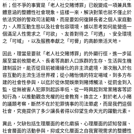
析；但不爭的事實是「老人社交賭博罪」已蛻變成一項兼具集
體意涵的整體性社會現象。這樣一來，解決對策也就不僅止於
依法究辦的警政司法範疇，而是要如何復歸長者之個人家庭動
力、人際互動生態以及社會包容環境，據以思考如何能營造一
個滿足人性需求之「可欲」、友善對待之「可遇」、安全環境
之「可域」，以及服務奉獻之「可譽」的高齡樂活天地。
因此，理當是要就「老人社交賭博罪」的外顯行徑，進一步延
展至當前攸關老人、長者等高齡人口族群的生存、生活與生機
建制設計，能否從目前被邊緣化的非主流處境，漸次融入於包
容互動的主流生活世界裡；從小賭怡情的特定場域，到多方布
建的社會性參與，以迄於從休閒娛樂到賭博觸法、從罰金到入
監、從無被害人犯罪到起訴率低、從一時興起到常業賭客等認
知行為，以推動觀念充權的社會教育。換言之，對於老人小賭
的議題考察，斷然不在於犯罪情事的司法懲處，而是我們這個
社會，究竟提供了多少讓長者得以仰望生命天光的躍動元素。
冀此，欠缺包括生理層面的老化磨損、心理層面的認知發展、
社會層面的活動參與，抑或文化層面之自我實現需求的整體性