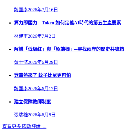
魏國彥
2026年7月16日
算力即國力 Token 如何定義AI時代的第五生產要素
林建甫
2026年7月2日
解構「低級紅」與「極端獨」─尋找兩岸的歷史共鳴箱
黃士修
2026年6月29日
登革熱來了 蚊子比鼠更可怕
魏國彥
2026年6月17日
建立保障教師制度
張瑞雄
2026年6月8日
查看更多
國政評論
→