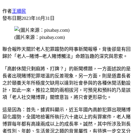
作者
王順民
發布日期
2023年10月31日
(圖片來源：pixabay.com)
聯合報昨天關於老人犯罪趨勢的時事新聞報導，背後卻是有回
歸於「老人─賭博─老人賭博觸法」命題旨趣的深究與思索。
「高齡休閒只剩麻將、打牌？」的新聞標題，一方面述說的是
長者出現賭博犯罪增溫的反差現象，另一方面，則是道盡長者
之於頤養天年所極度欠缺用以達到社會參與的各種休閒活動設
計，如此一來，推拉之間的兩相拔河，可預見和預料的乃是該
項「老人社交賭博罪」關懷意旨，將只會更形惡化。
這是因為：首先，據資料顯示，近五年國內高齡犯罪出現賭博
惡化趨勢，全國地檢署所執行六十歲以上的有罪案件，老人賭
博罪每年都有高達兩成以上的成長率。誠然，其中所涉及到長
者性別、年齡、生活景況之類的背景屬性，有待進一步交叉分