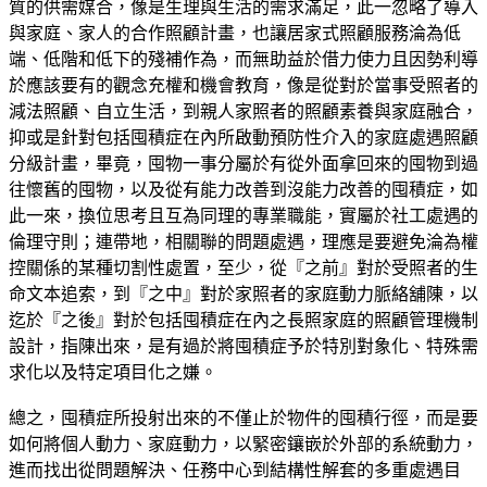
質的供需媒合，像是生理與生活的需求滿足，此一忽略了導入
與家庭、家人的合作照顧計畫，也讓居家式照顧服務淪為低
端、低階和低下的殘補作為，而無助益於借力使力且因勢利導
於應該要有的觀念充權和機會教育，像是從對於當事受照者的
減法照顧、自立生活，到親人家照者的照顧素養與家庭融合，
抑或是針對包括囤積症在內所啟動預防性介入的家庭處遇照顧
分級計畫，畢竟，囤物一事分屬於有從外面拿回來的囤物到過
往懷舊的囤物，以及從有能力改善到沒能力改善的囤積症，如
此一來，換位思考且互為同理的專業職能，實屬於社工處遇的
倫理守則；連帶地，相關聯的問題處遇，理應是要避免淪為權
控關係的某種切割性處置，至少，從『之前』對於受照者的生
命文本追索，到『之中』對於家照者的家庭動力脈絡舖陳，以
迄於『之後』對於包括囤積症在內之長照家庭的照顧管理機制
設計，指陳出來，是有過於將囤積症予於特別對象化、特殊需
求化以及特定項目化之嫌。
總之，囤積症所投射出來的不僅止於物件的囤積行徑，而是要
如何將個人動力、家庭動力，以緊密鑲嵌於外部的系統動力，
進而找出從問題解決、任務中心到結構性解套的多重處遇目