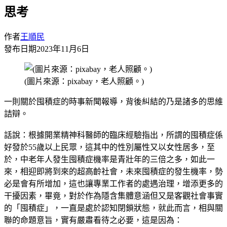
思考
作者
王順民
發布日期
2023年11月6日
(圖片來源：pixabay，老人照顧。)
一則關於囤積症的時事新聞報導，背後糾結的乃是諸多的思維
詰辯。
話說：根據開業精神科醫師的臨床經驗指出，所謂的囤積症係
好發於55歲以上民眾，這其中的性別屬性又以女性居多，至
於，中老年人發生囤積症機率是青壯年的三倍之多，如此一
來，相迎即將到來的超高齡社會，未來囤積症的發生機率，勢
必是會有所增加，這也讓專業工作者的處遇治理，增添更多的
干擾因素，畢竟，對於作為隱含集體意涵但又是客觀社會事實
的「囤積症」，一直是處於認知閉鎖狀態，就此而言，相與關
聯的命題意旨，實有嚴肅看待之必要，這是因為：