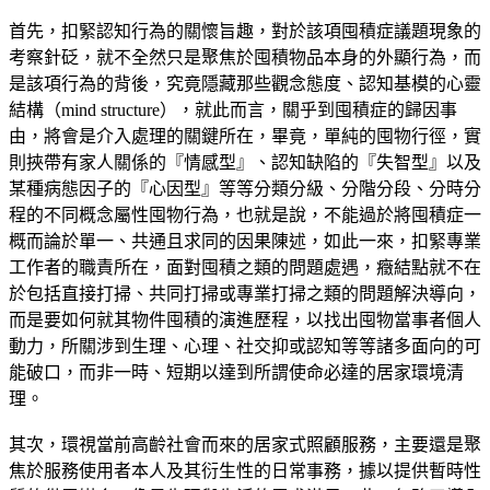
首先，扣緊認知行為的關懷旨趣，對於該項囤積症議題現象的
考察針砭，就不全然只是聚焦於囤積物品本身的外顯行為，而
是該項行為的背後，究竟隱藏那些觀念態度、認知基模的心靈
結構（mind structure），就此而言，關乎到囤積症的歸因事
由，將會是介入處理的關鍵所在，畢竟，單純的囤物行徑，實
則挾帶有家人關係的『情感型』、認知缺陷的『失智型』以及
某種病態因子的『心因型』等等分類分級、分階分段、分時分
程的不同概念屬性囤物行為，也就是說，不能過於將囤積症一
概而論於單一、共通且求同的因果陳述，如此一來，扣緊專業
工作者的職責所在，面對囤積之類的問題處遇，癥結點就不在
於包括直接打掃、共同打掃或專業打掃之類的問題解決導向，
而是要如何就其物件囤積的演進歷程，以找出囤物當事者個人
動力，所關涉到生理、心理、社交抑或認知等等諸多面向的可
能破口，而非一時、短期以達到所謂使命必達的居家環境清
理。
其次，環視當前高齡社會而來的居家式照顧服務，主要還是聚
焦於服務使用者本人及其衍生性的日常事務，據以提供暫時性