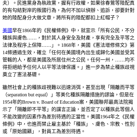
夫）。民進黨身為執政黨，握有行政權，如果徐春鶯等陸配真
的有勾結對岸的叛國行為，為何不加以偵辦、追訴，卻要針對
她的陸配身分大做文章，將所有的陸配都扣上紅帽子？
美國
早在1866年的《民權條例》中，就宣示「所有公民，不分
種族與膚色……，對於其人身安全及財產，享有完全及平等之
法律及程序上保障……」。1868年，美國《憲法增修條文》第
14條通過生效，確立「任何在美國境內出生或歸化美國並受其
管轄的人，都是美國及所居住州之公民。任何一州，……均不
得拒絕給予任何人以平等法律保護。」進一步為禁止種族歧視
奠立了憲法基礎。
雖然社會上的種族歧視難以迅速消弭，甚至出現「隔離而平等
（separation but equal）」等美化種族隔離措施的謬論，但是在
1954年的Brown v. Board of Education案，美國聯邦最高法院揭
示了「隔離即不平等」的讜言正論，並否定了以種族此等個人
不能改變的因素作為差別待遇的正當性。美國1964年之《民權
條例》中，也進而禁止雇主基於「種族」、膚色、宗教、性別
或「原始國籍」，對員工為差別待遇。