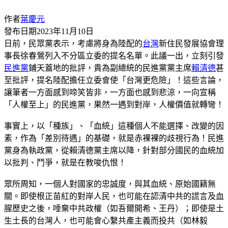
作者
葉慶元
發布日期
2023年11月10日
日前，民眾黨表示，考慮將身為陸配的
台灣
新住民發展協會理
事長徐春鶯列入不分區立委的提名名單。此議一出，立刻引發
民進黨
鋪天蓋地的批評，貴為副總統的民進黨黨主席
賴清德
甚
至批評，提名陸配擔任立委會使「台灣更危險」！這些言論，
讓筆者一方面感到啼笑皆非，一方面也感到悲涼，一向宣稱
「人權至上」的民進黨，果然一遇到對岸，人權價值就轉彎！
事實上，以「種族」、「血統」這種個人不能選擇、改變的因
素，作為「差別待遇」的基礎，就是赤裸裸的歧視行為！民進
黨身為執政黨，從賴清德黨主席以降，針對部分國民的血統加
以批判、鬥爭，就是在教唆仇恨！
眾所周知，一個人對國家的忠誠度，與其血統、原始國籍無
關。即使根正苗紅的對岸人民，也可能在認清中共的謊言及血
腥歷史之後，唾棄中共政權（如吾爾開希、王丹）；即使是土
生土長的台灣人，也可能會心繫共產主義而投共（如林毅