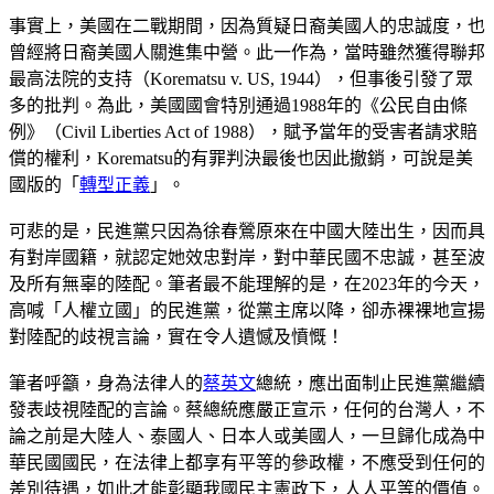
事實上，美國在二戰期間，因為質疑日裔美國人的忠誠度，也
曾經將日裔美國人關進集中營。此一作為，當時雖然獲得聯邦
最高法院的支持（Korematsu v. US, 1944），但事後引發了眾
多的批判。為此，美國國會特別通過1988年的《公民自由條
例》（Civil Liberties Act of 1988），賦予當年的受害者請求賠
償的權利，Korematsu的有罪判決最後也因此撤銷，可說是美
國版的「
轉型正義
」。
可悲的是，民進黨只因為徐春鶯原來在中國大陸出生，因而具
有對岸國籍，就認定她效忠對岸，對中華民國不忠誠，甚至波
及所有無辜的陸配。筆者最不能理解的是，在2023年的今天，
高喊「人權立國」的民進黨，從黨主席以降，卻赤裸裸地宣揚
對陸配的歧視言論，實在令人遺憾及憤慨！
筆者呼籲，身為法律人的
蔡英文
總統，應出面制止民進黨繼續
發表歧視陸配的言論。蔡總統應嚴正宣示，任何的台灣人，不
論之前是大陸人、泰國人、日本人或美國人，一旦歸化成為中
華民國國民，在法律上都享有平等的參政權，不應受到任何的
差別待遇，如此才能彰顯我國民主憲政下，人人平等的價值。