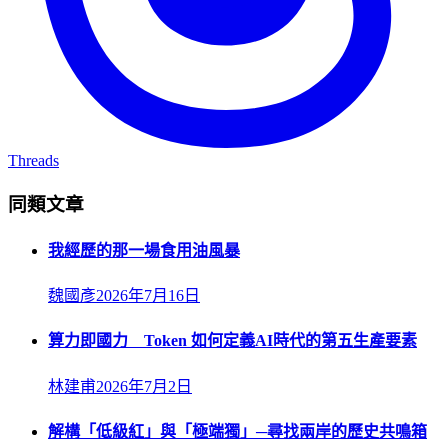
Threads
同類文章
我經歷的那一場食用油風暴
魏國彥
2026年7月16日
算力即國力 Token 如何定義AI時代的第五生產要素
林建甫
2026年7月2日
解構「低級紅」與「極端獨」─尋找兩岸的歷史共鳴箱