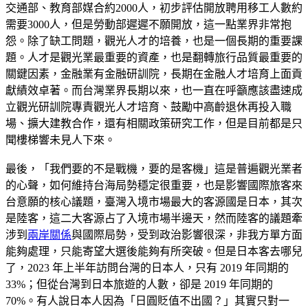
交通部、教育部媒合約2000人，初步評估開放聘用移工人數約
需要3000人，但是勞動部遲遲不願開放，這一點業界非常抱
怨。除了缺工問題，觀光人才的培養，也是一個長期的重要課
題。人才是觀光業最重要的資產，也是翻轉旅行品質最重要的
關鍵因素，金融業有金融研訓院，長期在金融人才培育上面貢
獻績效卓著。而台灣業界長期以來，也一直在呼籲應該盡速成
立觀光研訓院專責觀光人才培育、鼓勵中高齡退休再投入職
場、擴大建教合作，還有相關政策研究工作，但是目前都是只
聞樓梯響未見人下來。
最後，「我們要的不是戰機，要的是客機」這是普遍觀光業者
的心聲，如何維持台海局勢穩定很重要，也是影響國際旅客來
台意願的核心議題，臺灣入境市場最大的客源國是日本，其次
是陸客，這二大客源占了入境市場半邊天，然而陸客的議題牽
涉到
兩岸關係
與國際局勢，受到政治影響很深，非我方單方面
能夠處理，只能寄望大選後能夠有所突破。但是日本客去哪兒
了，2023 年上半年訪問台灣的日本人，只有 2019 年同期的
33%；但從台灣到日本旅遊的人數，卻是 2019 年同期的
70%。有人說日本人因為「日圓貶值不出國？」其實只對一