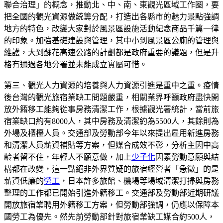
聯合治理」的概念，推動北、中、南、東觀光區域工作圈，要
把全國的觀光資源做統籌分配，打造出各縣市的魅力景點強調
地方的特色，改變大家對於風景區設施活動紀念商品千篇一律
的印象。加強基礎建設與管理，其中小到風景區公廁的管理與
維護，大到蘇花高速公路的計劃都是政府重要的議題，但是升
格有通過各地分署並未能成立實屬可惜。
第三、觀光人力資源的培養與人力資源引進是重中之重。疫情
後台灣的觀光旅宿業缺工問題嚴重，相關業界呼籲政府盡快開
放外籍移工能夠從事房務清潔工作，根據觀光署統計，當前旅
宿業缺口約有8000人，其中房務及清潔約為5500人，其餘則為
外場及櫃檯人員。交通部及勞動部今年以來提出雇用新進房務
和清潔人員薪資補貼等方案，但媒合成效不彰，分析主因中高
齡者留不住，年輕人不願意做，加上
少子化
因素勞動意願與結
構都在改變，這一點絕非外界質疑的旅宿經營者「急徵」的是
薪資低廉的
勞工
，日本許多旅館、機場等場域清潔打掃與房務
整理的工作都已開始引進外籍移工。交通部及勞動部近期研議
開放旅宿業聘用外籍移工方案，但勞動部強調，仍應以保障本
國勞工為優先。然先前勞動部針對旅宿業缺工媒合約500人，