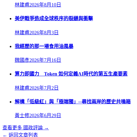
林建甫
2026年8月10日
美伊戰爭造成全球秩序的裂縫與衝擊
林建甫
2026年8月3日
我經歷的那一場食用油風暴
魏國彥
2026年7月16日
算力即國力 Token 如何定義AI時代的第五生產要素
林建甫
2026年7月2日
解構「低級紅」與「極端獨」─尋找兩岸的歷史共鳴箱
黃士修
2026年6月29日
查看更多
國政評論
→
← 返回文章列表