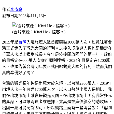
作者
李奇嶽
發布日期
2023年11月13日
(圖片來源：Kiwi He，陸客。)
2015年是
台灣
入境旅遊人數首度突破1000萬人次，也意味著台
灣正式步入了觀光大國的行列。之後入境旅遊人數也是穩定在
千萬人次以上緩步成長。今年是疫後開放國門的第一年，政府
的目標定在600萬人次應可順利達標，2024年目標定在1200萬
人，也預告著台灣明年要正式回歸觀光大國的行列。然而我們
真的凖備好了嗎？
台灣的觀光長年皆是岀境大於入境，以台灣2300萬人，2019年
岀境人次一年可達1700萬人次，以人口數與出國人是相比，我
們在出境市場上確實是觀光大國。在出境市場上面有非常多元
的產品，可以讓消費者來選擇，尤其是在廉價航空的助攻底下
出國一趟可能萬餘即可，所以網路上面有一些聲音說：「窮到
只能去日本、去墾丁不如去沖繩。」很多人覺得國內旅遊很