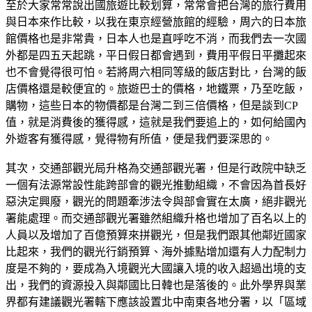
至於大家常常說出國旅遊比較划算，常常會把台灣的旅行費用
與日本來作比較，以我在東京經營旅館的經驗，周六的日本旅
館價格也是非常貴，日本人也是直呼吃不消，而我們去一次國
外都是四五天起跳，平日假日都會遇到，費用平假日平攤起來
也不會覺得很可怕。若將周六相同等級的飯店對比，台灣的飯
店價格還是較便宜的。旅遊巴士的價格，地鐵票，乃至吃飯，
購物，這些日本的物價都是台灣二到三倍價格，但是談到CP
值，就是消費後的獲得感，這就是我們要追上的，如何給國內
外遊客有獲得感，覺得物有所值，便是我們要深思的。
其次，交通部觀光局升格為交通部觀光署，但是行政院中缺乏
一個有法源常設性能跨部會的觀光推動組織，不會因為首長好
惡決定興廢，觀光的問題牽涉法令與部會實在太廣，絕非觀光
署能處理。而交通部觀光署雖然組織升格也增加了百名以上的
人員以及增加了百億預算來拼觀光，但是我們跟其他鄰近國家
比起來，我們的觀光行銷預算、海外據點增加還有人力配制力
度是不夠的，要成為入境觀光大國讓入境的收入超過出境的支
出，我們的資源投入與鄰國比日韓也是落後的。此外學界與業
界都有建議觀光署轄下應該設置北中南東各地分署，以「區域