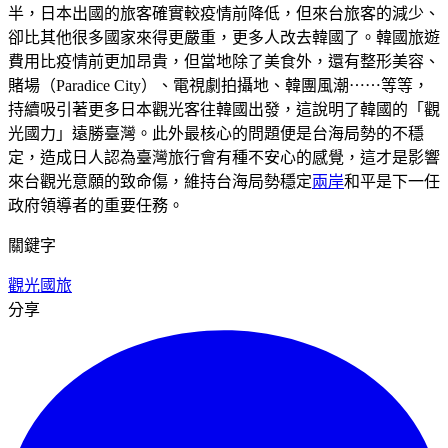
半，日本出國的旅客確實較疫情前降低，但來台旅客的減少、
卻比其他很多國家來得更嚴重，更多人改去韓國了。韓國旅遊
費用比疫情前更加昂貴，但當地除了美食外，還有整形美容、
賭場（Paradice City）、電視劇拍攝地、韓團風潮⋯⋯等等，
持續吸引著更多日本觀光客往韓國出發，這說明了韓國的「觀
光國力」遠勝臺灣。此外最核心的問題便是台海局勢的不穩
定，造成日人認為臺灣旅行會有種不安心的感覺，這才是影響
來台觀光意願的致命傷，維持台海局勢穩定
兩岸
和平是下一任
政府領導者的重要任務。
關鍵字
觀光
國旅
分享