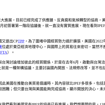
有重大進展，目前已經完成了供應鏈、反貪腐和氣候轉型的協商，美
6月初簽署第一階段協議後，就一直沒有實質進展，現在看到IP
又退出CP
TPP
，為了圍堵中國經貿勢力過於擴張，美國在2022
灣
位處於東亞經濟地理中心，與國際上的貿易往來密切，當然不
（
FTA
）。
台灣討論增加彼此的經貿關係，於是在去年6月，啟動與台灣洽
上就是一種架構協議，主要討論國內開放、法規修改等，並不包括
因此美國在推動台美貿易倡議時，其內容就比IPEF多很多，包
比較困難；但只要台灣與美國能夠完成協商，顯示開放的決心，未來
們看到美國宣布IPEF的協商已有進展，我們想要問的是，13