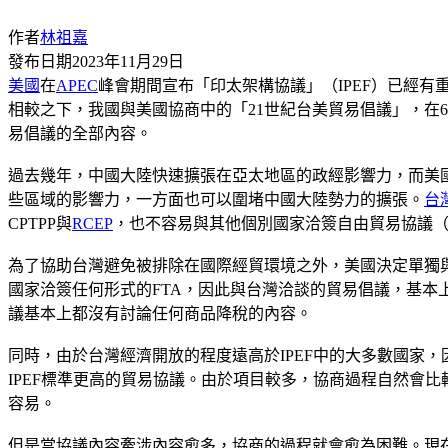
作者
林祖嘉
發布日期
2023年11月29日
美國
在
APEC
峰會期間宣布「印太架構協議」（IPEF）已經
相較之下，我國與美國協商中的「21世紀台美貿易倡議」，在
易倡議的全部內容。
過去幾年，中國大陸快速擴張在亞太地區的政經影響力，而美國
些區域的影響力，一方面也可以圍堵中國大陸勢力的擴張。
台
CPTPP與
RCEP
，也不容易與其他個別國家洽簽自由貿易協議
為了協助台灣避免被排除在國際經貿環境之外，美國決定單獨與
國家洽簽任何形式的FTA，因此與台灣洽談的貿易倡議，基本
議基本上都沒有討論任何商品降稅的內容。
同時，由於台灣經濟開放的程度遠高於IPEF中的大多數國家，
IPEF標準更高的貿易協議。由於項目較多，協商過程自然會
容易。
但是當協議內容牽涉內容愈多，協商的過程就會愈為困難。現在我