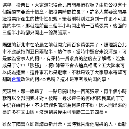
選舉」投票日，大家還記得台北市開票過程嗎？由於公投有十
個議題需要蓋十個章，把投票時間拉長了，許多人質疑邊開票
邊投票所產生的技術性犯規。筆者則特別注意到一件更不可思
議的事情，那就是前面三個半小時開出約一百萬張票，後面的
三個半小時卻只開出十餘萬張票。
隔壁的新北市在凌晨之前就開完兩百多萬張票了，照理說台北
市不應該拖到翌日兩點半。這件事，當時中選會未說清楚，可
是做為當事人的柯P，有秉持一貫求真的態度去了解嗎？若換
成是丁守中「險勝」，柯P陣營不會去追真相嗎？五大弊案可
以成為避案，這件事若也是避案，不就是毀了大家原本寄望可
翻轉
台灣
政治的柯P本色嗎？這才是筆者最納悶的事。
照理說，那一晚過了十一點已開出約一百萬張票，再半個小時
就可以全部開完才對。彼時，尋求連任的柯P和國民黨的丁守
中仍在纏鬥中，不少媒體名嘴認為柯連任不妙，因未開出來的
票許多在文山區。沒想到最後由柯險勝三二五四票。
雖然丁陣營立即聲請重新計票，當時我告訴他周邊的人，重新