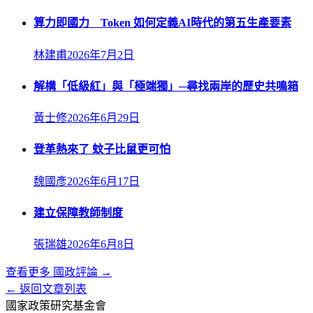
算力即國力 Token 如何定義AI時代的第五生產要素
林建甫
2026年7月2日
解構「低級紅」與「極端獨」─尋找兩岸的歷史共鳴箱
黃士修
2026年6月29日
登革熱來了 蚊子比鼠更可怕
魏國彥
2026年6月17日
建立保障教師制度
張瑞雄
2026年6月8日
查看更多
國政評論
→
← 返回文章列表
國家政策研究基金會