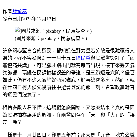
作者
薛承泰
發布日期
2023年12月12日
(圖片來源：pixabay，民意調查。)
許多關心藍白合的選民，都知道在野力量若分散是很難贏得大
選的。好不容易盼到十一月十五日
國民黨
與民眾黨簽訂了「兩
黨協商共識」，可是腳才踏出門就有雜音出現，接下來幾天氣
氛詭譎，環繞在民調抽樣誤差的爭議，是三趴還是六趴？儘管
如此，仍有不少人寄望好酒沉甕底，好事總會多磨。然而，就
在廿四日柯與侯先後前往中選會登記的那一刻，希望政黨輪替
的選民們洩氣了。
相信多數人看不懂，這場戲怎麼開始，又怎麼結束？真的是因
為民調抽樣誤差的解讀，在兩黨間存在「天」與「大」的「誤
差」嗎？
一樣是十一月廿四日，卻是五年前；那天是「九合一地方公職