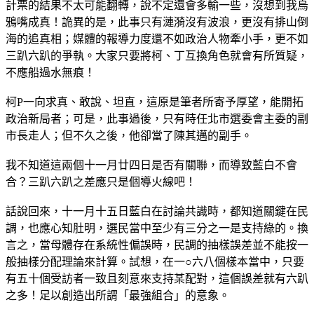
計票的結果不太可能翻轉，說不定還會多輸一些，沒想到我烏
鴉嘴成真！詭異的是，此事只有漣漪沒有波浪，更沒有排山倒
海的追真相；媒體的報導力度還不如政治人物牽小手，更不如
三趴六趴的爭執。大家只要將柯、丁互換角色就會有所質疑，
不應船過水無痕！
柯P一向求真、敢說、坦直，這原是筆者所寄予厚望，能開拓
政治新局者；可是，此事過後，只有時任北市選委會主委的副
市長走人；但不久之後，他卻當了陳其邁的副手。
我不知道這兩個十一月廿四日是否有關聯，而導致藍白不會
合？三趴六趴之差應只是個導火線吧！
話說回來，十一月十五日藍白在討論共識時，都知道關鍵在民
調，也應心知肚明，選民當中至少有三分之一是支持綠的。換
言之，當母體存在系統性偏誤時，民調的抽樣誤差並不能按一
般抽樣分配理論來計算。試想，在一○六八個樣本當中，只要
有五十個受訪者一致且刻意來支持某配對，這個誤差就有六趴
之多！足以創造出所謂「最強組合」的意象。