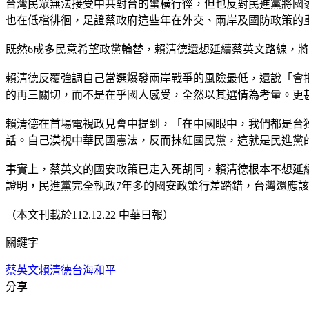
台灣民眾無法接受中共對台的蠻橫行徑，但也反對民進黨將國
也在低檔徘徊，足證蔡政府這些年在外交、兩岸及國防政策的
既然6成多民意希望政黨輪替，賴清德還想延續蔡英文路線，
賴清德反覆強調自己當選爆發兩岸戰爭的風險最低，還說「會
的再三關切，而不是在乎國人感受，全然以其選情為考量。更
賴清德在首場電視政見會中提到，「在中國眼中，我們都是台
話。自己漠視中華民國憲法，反而抹紅國民黨，這就是民進黨
事實上，蔡英文的國安政策已走入死胡同，賴清德根本不想延
證明，民進黨完全執政7年多的國安政策行差踏錯，台灣還應
（本文刊載於112.12.22 中華日報）
關鍵字
蔡英文
賴清德
台海和平
分享