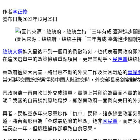
作者
李正修
發布日期
2023年12月25日
(圖片來源：總統府，總統主持「三年有成 臺灣進步關鍵
總統大選
進入最後不到一個月的倒數時刻，也代表著蔡政府即
在這次選舉中的政策檢驗重點項目，更是其副手、
民進黨
總統
蔡政府擅於大內宣，將出包不斷的外交工作及兵凶戰危的
兩岸
當9個邦交國紛紛選擇與中國大陸建交時，外交部長吳釗燮雖
蔡政府雖一再自吹其外交成績單，實際上常卻淪為華而不實的
呢？我國的自貿談判原地踏步，顯然蔡政府一面倒向美日的外
再者，民進黨多年來惡意炒作「仇中」民粹，諸多綠營政客刻
道，將台海形容為「全球最危險的地區」絕非
國民黨
，而是多
延長為一年，但這種操作卻導致自食惡果。