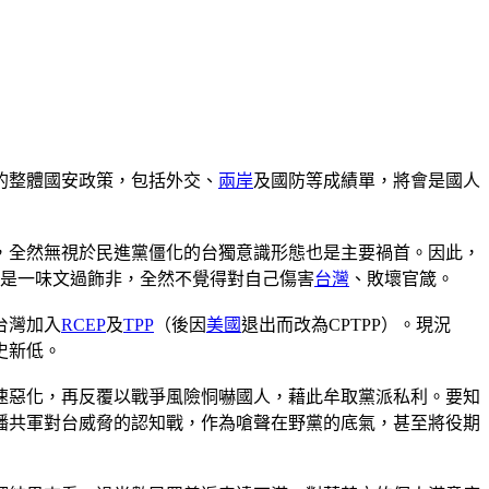
的整體國安政策，包括外交、
兩岸
及國防等成績單，將會是國人
，全然無視於民進黨僵化的台獨意識形態也是主要禍首。因此，
只是一味文過飾非，全然不覺得對自己傷害
台灣
、敗壞官箴。
台灣加入
RCEP
及
TPP
（後因
美國
退出而改為CPTPP）。現況
史新低。
速惡化，再反覆以戰爭風險恫嚇國人，藉此牟取黨派私利。要知
播共軍對台威脅的認知戰，作為嗆聲在野黨的底氣，甚至將役期