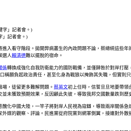
字」記者會。)
將進入看守階段。拋開弊病叢生的內政問題不論，蔡總統這些年
候選人
賴清德
難以擺脫的宿命。
關係
轉換成強化自我防衛能力的國防戰備，並僅歸咎於對岸打壓
然口稱願負起政治責任，甚至化身為戰狼以掩飾其失職，但實則
過場，徒留更多難解問題。
蔡英文
初上任時，信誓旦旦地要帶領
交並未獲致預期效果，反因顧此失彼，導致我邦交國數量跌到歷
意醜化中國大陸，一竿子將對岸人民視為寇讎，導致兩岸關係急
家外媒的觀察、評論。民進黨從府院黨到網軍側翼，接連對外散