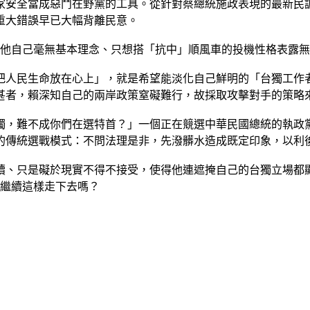
家安全當成惡鬥在野黨的工具。從針對蔡總統施政表現的最新民
重大錯誤早已大幅背離民意。
將他自己毫無基本理念、只想搭「抗中」順風車的投機性格表露
把人民生命放在心上」，就是希望能淡化自己鮮明的「台獨工作
甚者，賴深知自己的兩岸政策窒礙難行，故採取攻擊對手的策略
獨，難不成你們在選特首？」一個正在競選中華民國總統的執政
的傳統選戰模式：不問法理是非，先潑髒水造成既定印象，以利
續、只是礙於現實不得不接受，使得他連遮掩自己的台獨立場都
該繼續這樣走下去嗎？