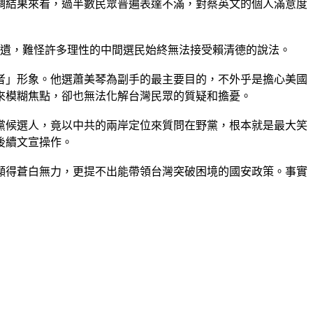
調結果來看，過半數民眾普遍表達不滿，對蔡英文的個人滿意度
無遺，難怪許多理性的中間選民始終無法接受賴清德的說法。
者」形象。他選蕭美琴為副手的最主要目的，不外乎是擔心美國
來模糊焦點，卻也無法化解台灣民眾的質疑和擔憂。
黨候選人，竟以中共的兩岸定位來質問在野黨，根本就是最大笑
後續文宣操作。
顯得蒼白無力，更提不出能帶領台灣突破困境的國安政策。事實