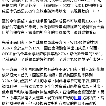
是標準的「內溫外冷」。無論如何，2023年我國1.42%的經濟
成長率仍然是2009年全球金融海嘯以來，表現最差的一年。
至於今年展望，主計總處預估經濟成長率可以達到3.35%，這
個預估可能過於樂觀；因為影響去年國際經濟的幾個重要因素
目前仍然存在，讓我們對今年的景氣預估，很難樂觀看待。
先看正面因素，在全球貿易量成長方面，WTO預估會達到
3.3%，高於去年的1.5%，因此會帶動台灣出口成長。然而，
OECD預估今年全球經濟成長率為2.7%，略低於去年的2.9%；
也就是說，全球貿易轉好的同時，全球景氣預估並沒有太好。
另一方面，今年國際間仍然有許多不確定因素，對台灣的衝擊
依然很大。首先，國際通膨持續，最近美國通膨率降到
3.2%，但仍然高於過往的水準，因此聯準會可能不會那麼快
調降利率，一般認為要到下半年才會看到聯準會降息。其次，
俄烏戰爭和以哈衝突尚無結束跡象，石油價格會劇烈波動。第
三，今年美國進入大選年，現在作風狂野的
川普
民調領先，當
選的機率很高，他已經揚言要對所有國家的進口產品徵稅