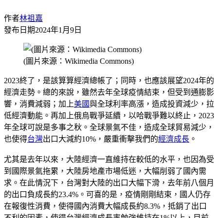
作者
林祖嘉
發布日期
2024年1月9日
(圖片來源：Wikimedia Commons)
2023終了，是該算算經濟總帳了；同時，也應該展望2024年的
經濟走勢。總的來說，雖然去年全球疫情結束，但受到通膨影
響，消費減弱；加上
美國
與全球利率高漲，造成投資減少，拉
低經濟動能。再加上俄烏戰爭延續，以哈戰爭難以終止，2023
年全球可說是多事之秋。全球景氣不佳，造成全球貿易減少，
也使得
台灣
出口大減約10%，嚴重衝擊我們的
經濟成長
。
尤其是去年以來，大陸經濟一直維持在較低的水平，也因為受
到國際景氣拖累，大陸房地產市場低迷，大幅削弱了國內需
求。在此情況下，台灣對大陸的出口大幅下滑，去年前八個月
的出口負成長約23.4%。可喜的是，疫情剛剛結束，國人仍存
在報復性消費，使得國內消費大幅成長約8.3%，抵銷了出口
不利的因素，使得台灣經濟成長率勉強維持在1%以上，目前