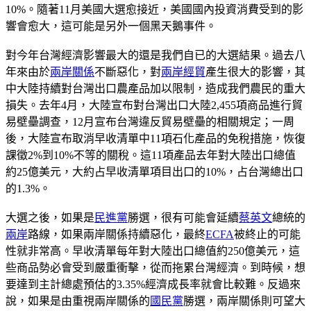
10%。隨著11月美國大選愈接近，美國國內投資消費受到的影
響會愈大，這可能是另外一個黑天鵝事件。
對今年台灣經濟影響最大的還是我們自已的大選結果。過去八
年來由於
兩岸關係
不斷惡化，對
兩岸經貿
產生很大的影響，其
中大陸持續對台灣出口農產品加以限制，造成我們農民的重大
損失。去年4月，大陸宣布對台灣出口大陸2,455項商品進行貿
易壁壘調查，12月宣布台灣違反貿易壁壘的相關規定；一周
後，大陸宣布取消早收清單中11項石化產品的免稅措施，恢復
課徵2%到10%不等的關稅。這11項產品去年對大陸出口總值
約25億美元，大約占早收清單項目出口的10%，占台灣總出口
的1.3%。
大選之後，如果是
民進黨
勝選，很有可能會延續
蔡英文
總統的
兩岸
路線，如果兩岸關係持續惡化，最終
ECFA
被終止的可能
性就非常高。早收清單每年對大陸出口總值約250億美元，這
些商品勢必會受到嚴重衝擊，從而拖累台灣經濟。到時候，想
要達到主計總處預估的3.35%經濟成長率就會比較難。反過來
說，如果是由重視兩岸關係的
國民黨
勝選，兩岸關係則可望大