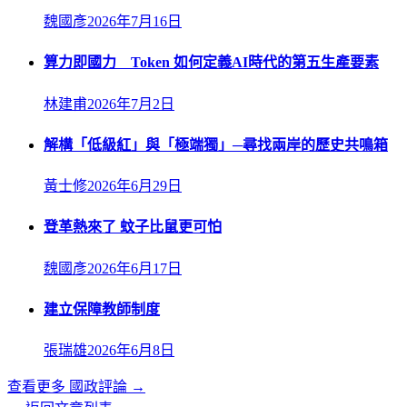
魏國彥
2026年7月16日
算力即國力 Token 如何定義AI時代的第五生產要素
林建甫
2026年7月2日
解構「低級紅」與「極端獨」─尋找兩岸的歷史共鳴箱
黃士修
2026年6月29日
登革熱來了 蚊子比鼠更可怕
魏國彥
2026年6月17日
建立保障教師制度
張瑞雄
2026年6月8日
查看更多
國政評論
→