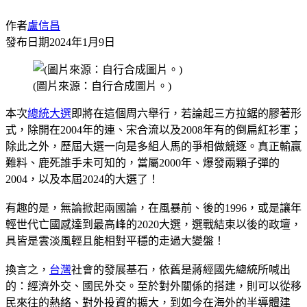
作者
盧信昌
發布日期
2024年1月9日
(圖片來源：自行合成圖片。)
本次
總統大選
即將在這個周六舉行，若論起三方拉鋸的膠著形
式，除開在2004年的連、宋合流以及2008年有的倒扁紅衫軍；
除此之外，歷屆大選一向是多組人馬的爭相做競逐。真正輸贏
難料、鹿死誰手未可知的，當屬2000年、爆發兩顆子彈的
2004，以及本屆2024的大選了！
有趣的是，無論掀起兩國論，在風暴前、後的1996，或是讓年
輕世代亡國感達到最高峰的2020大選，選戰結束以後的政壇，
具皆是雲淡風輕且能相對平穩的走過大變盤！
換言之，
台灣
社會的發展基石，依舊是蔣經國先總統所喊出
的：經濟外交、國民外交。至於對外關係的搭建，則可以從移
民來往的熱絡、對外投資的擴大，到如今在海外的半導體建