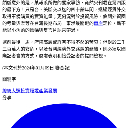
頗感意外的是，某報系所做的獨家專訪，竟然只刊載在第四版
的最下方！只是台、美斷交以迄的四十餘年間，透過經貿外交
取得軍備購買的實質能量；更何況對於投資風險，攸關外資圈
的考量與渠等在台灣長期布局！事涉最關鍵的
兩岸
定位，斷不
能以小角落的篇幅與隻言片語來帶過。
選前最後一周，府院高層或許有不得不然的苦衷；但對於二千
三百萬人的安危，以及台灣經濟外交路線的延續，則必須以國
際記者會的方式，嚴肅表明和接受記者的提問檢視。
(本文刊於2024年01月09日 聯合報)
關鍵字
總統大選
投資環境
產業發展
分享