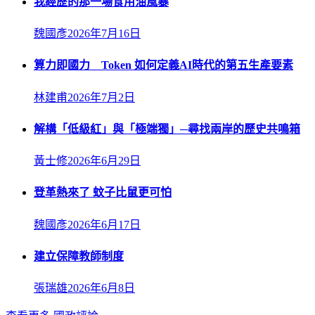
我經歷的那一場食用油風暴
魏國彥
2026年7月16日
算力即國力 Token 如何定義AI時代的第五生產要素
林建甫
2026年7月2日
解構「低級紅」與「極端獨」─尋找兩岸的歷史共鳴箱
黃士修
2026年6月29日
登革熱來了 蚊子比鼠更可怕
魏國彥
2026年6月17日
建立保障教師制度
張瑞雄
2026年6月8日