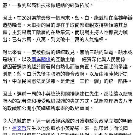
廠，一系列以高科技來做鏈結的經貿拓展。
因此，在2024選前最後一個周末，藍、白、綠競相在高雄舉辦
造勢晚會，大車拚的目的即在爭取南部鄉親支持與傾聽其意
願；主要是農工階層的在地集氣，而現場主持人也都賣力喊
出：已有六萬、八萬，到突破十二萬的人氣指標。
對比來看，一度被強調的總統政見，無論三缺的缺電、缺水或
是缺工，以及
兩岸關係
的互動主軸 — 經貿深化與人民關係，
都因著選情的趨於膠著與白熱化而被棄置！代之而起的爭議，
則是：藍、白所先後主張過的聯合政府，以及由賴陣營所提
出，中華民國憲法是災難、是走進「三位一體」的統一陷阱。
因此，選前一周的小英總統與閣揆陳建仁先生，都陸續以總統
府內的記者會和接受親綠媒體的專訪方式，試圖整理過去八年
的政績和公開小英總統所擘畫的政經藍圖。
令人遺憾的是，這一類政經路線的具體辯駁與政見立場的明確
化，
柯文哲
先生以他要繼承小英路線，來一語帶過；而侯陣