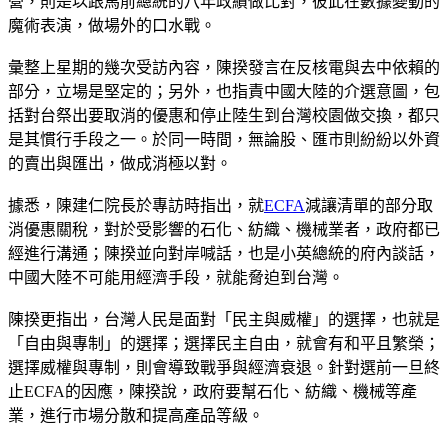
營，則是以跟馬前總統的八年政績做比對，彼此在數據變動的
魔術表演，做場外的口水戰。
彙整上星期的幾次受訪內容，陳揆發言在反核電與去中依賴的
部分，立場是堅定的；另外，也指責中國大陸的介選意圖，包
括對台祭出要取消的優惠和停止陸生到台灣校園做交換，都只
是其慣行手段之一。於同一時間，無論股、匯市則紛紛以外資
的賣出與匯出，做成消極以對。
據悉，陳建仁院長於專訪時指出，就
ECFA
減讓清單的部分取
消優惠關稅，對於受影響的石化、紡織、機械業者，政府都已
經進行溝通；陳揆並向對岸喊話，也是小英總統的府內談話，
中國大陸不可能用經濟手段，就能脅迫到台灣。
陳揆更指出，台灣人民是面對「民主與威權」的選擇，也就是
「自由與專制」的選擇；選擇民主自由，就會有和平且繁榮；
選擇威權與專制，則會導致戰爭與經濟衰退。針對選前一旦終
止ECFA的因應，陳揆說，政府要幫石化、紡織、機械等產
業，進行市場分散和提高產品等級。