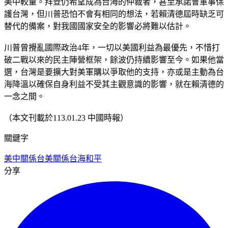
美中較量。拜登仍希望成為台海的仲裁者，甚至承諾會軍事保
護台灣，但川普恐怕不會有相同的想法，若賴清德屆時缺乏可
替代的備案，對我國國家安全的影響必將難以估計。
川普曾攪亂國際政治4年，一切以美國利益為最優先，不惜打
破二戰以來的民主陣營框架，餘波仍持續影響至今。如果他當
選，台灣是要擴大對美軍購以爭取他的支持，亦或是主動為台
海降溫以確保自身利益不受其主觀意識的影響，就在賴清德的
一念之間。
（本文刊載於113.01.23 中國時報）
關鍵字
美中關係
台美關係
台海和平
分享