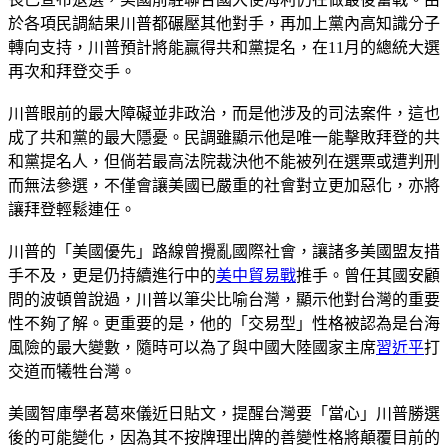
於各項民調結果川普都碾壓其他對手，再加上黨內高知識分子
轉向支持，川普預計將能贏得共和黨提名，在11月的總統大選
再次和拜登交手。
川普眼前的最大障礙並非政治，而是他涉及的司法案件，這也
成了共和黨的最大隱憂。民調雖顯示他是唯一能擊敗拜登的共
和黨提名人，但倘若最高法院裁決他不能被列在選票或遭判刑
而無法參選，不僅會讓美國已嚴重的社會對立更加惡化，亦將
讓拜登輕鬆連任。
川普的「美國優先」路線曾攪亂國際社會，讓諸多美國盟友措
手不及，更是仍持續進行中的
美中貿易戰
推手。曾任其國安顧
問的波頓曾說過，川普以筆尖比喻台灣，顯示他對台灣的重要
性不夠了解。更重要的是，他的「交易型」性格被認為是台海
風險的最大變數，隨時可以為了與中國大陸國家主席
習近平
打
交道而犧牲台灣。
美國智庫學者葛來儀近日貼文，提醒台灣要「當心」川普勝選
後的可能變化，因為其不按牌理出牌的善變性格將顛覆目前的