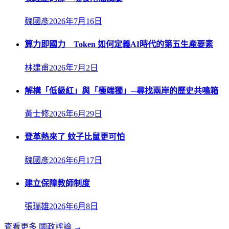
魏國彥
2026年7月16日
算力即國力 Token 如何定義AI時代的第五生產要素
林建甫
2026年7月2日
解構「低級紅」與「極端獨」─尋找兩岸的歷史共鳴箱
黃士修
2026年6月29日
登革熱來了 蚊子比鼠更可怕
魏國彥
2026年6月17日
建立保障教師制度
張瑞雄
2026年6月8日
查看更多
國政評論
→