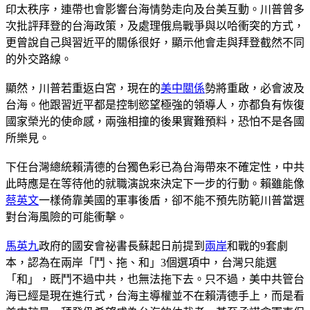
印太秩序，連帶也會影響台海情勢走向及台美互動。川普曾多
次批評拜登的台海政策，及處理俄烏戰爭與以哈衝突的方式，
更曾說自己與習近平的關係很好，顯示他會走與拜登截然不同
的外交路線。
顯然，川普若重返白宮，現在的
美中關係
勢將重啟，必會波及
台海。他跟習近平都是控制慾望極強的領導人，亦都負有恢復
國家榮光的使命感，兩強相撞的後果實難預料，恐怕不是各國
所樂見。
下任台灣總統賴清德的台獨色彩已為台海帶來不確定性，中共
此時應是在等待他的就職演說來決定下一步的行動。賴雖能像
蔡英文
一樣倚靠美國的軍事後盾，卻不能不預先防範川普當選
對台海風險的可能衝擊。
馬英九
政府的國安會祕書長蘇起日前提到
兩岸
和戰的9套劇
本，認為在兩岸「鬥、拖、和」3個選項中，台灣只能選
「和」，既鬥不過中共，也無法拖下去。只不過，美中共管台
海已經是現在進行式，台海主導權並不在賴清德手上，而是看