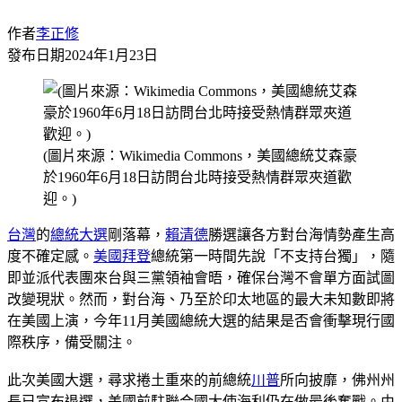
作者
李正修
發布日期
2024年1月23日
(圖片來源：Wikimedia Commons，美國總統艾森豪
於1960年6月18日訪問台北時接受熱情群眾夾道歡
迎。)
台灣
的
總統大選
剛落幕，
賴清德
勝選讓各方對台海情勢產生高
度不確定感。
美國
拜登
總統第一時間先說「不支持台獨」，隨
即並派代表團來台與三黨領袖會晤，確保台灣不會單方面試圖
改變現狀。然而，對台海、乃至於印太地區的最大未知數即將
在美國上演，今年11月美國總統大選的結果是否會衝擊現行國
際秩序，備受關注。
此次美國大選，尋求捲土重來的前總統
川普
所向披靡，佛州州
長已宣布退選，美國前駐聯合國大使海利仍在做最後奮戰。由