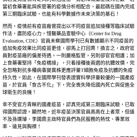
當初食藥署能與疾管署的疫情分析相配合，最起碼在國內完成
第三期臨床試驗，也能有科學數據作未來決策的基石！
然而，疫情前有疫苗廠曾提出以不同疫苗追加接種等臨床試驗
作法，盡防疫心力，惜醫藥品查驗中心（Center for Drug
Evaluation, CDE）官員未察國際學刊已有數據顯示不同疫苗的
追加免疫效果比同疫苗更佳，卻馬上打回票！換言之，政府官
員對疫苗廠的偏差待遇，一則嚴格監管，另則卻官官相護；加
上食藥署堅持「免疫橋接」，只看接種後兩週的抗體效價，完
全忽略對抗多種病毒變異株更應評量T細胞免疫及抗體的免疫
持久性。如此，在國際學刊發表證實科學評量較優的一國產疫
苗，於官員「食古不化」下，完全喪失降低國內死亡與促進全
球衛生的良機！
幸不受官方青睞的國產疫苗，認真完成第三期臨床試驗，已取
得國際認證。顯然地，近年疫苗決策官員高高在上者眾，但遠
不及孫運璿、李國鼎主政時官員們為民服務的熱忱、專業效
率、遠見與胸襟！