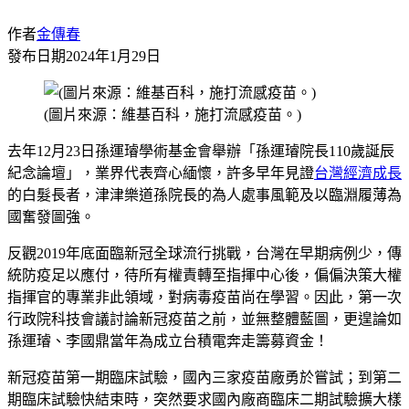
作者
金傳春
發布日期
2024年1月29日
(圖片來源：維基百科，施打流感疫苗。)
去年12月23日孫運璿學術基金會舉辦「孫運璿院長110歲誕辰
紀念論壇」，業界代表齊心緬懷，許多早年見證
台灣
經濟成長
的白髮長者，津津樂道孫院長的為人處事風範及以臨淵履薄為
國奮發圖強。
反觀2019年底面臨新冠全球流行挑戰，台灣在早期病例少，傳
統防疫足以應付，待所有權責轉至指揮中心後，偏偏決策大權
指揮官的專業非此領域，對病毒疫苗尚在學習。因此，第一次
行政院科技會議討論新冠疫苗之前，並無整體藍圖，更遑論如
孫運璿、李國鼎當年為成立台積電奔走籌募資金！
新冠疫苗第一期臨床試驗，國內三家疫苗廠勇於嘗試；到第二
期臨床試驗快結束時，突然要求國內廠商臨床二期試驗擴大樣