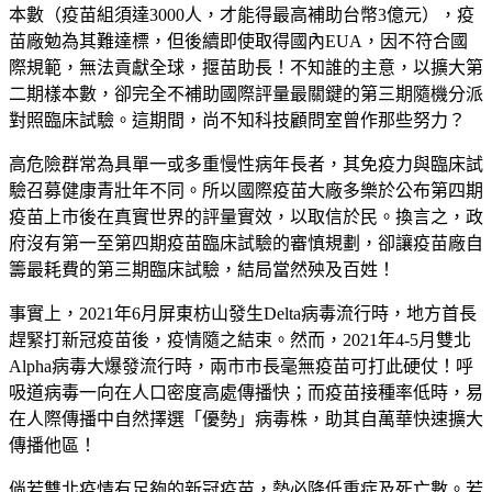
本數（疫苗組須達3000人，才能得最高補助台幣3億元），疫
苗廠勉為其難達標，但後續即使取得國內EUA，因不符合國
際規範，無法貢獻全球，揠苗助長！不知誰的主意，以擴大第
二期樣本數，卻完全不補助國際評量最關鍵的第三期隨機分派
對照臨床試驗。這期間，尚不知科技顧問室曾作那些努力？
高危險群常為具單一或多重慢性病年長者，其免疫力與臨床試
驗召募健康青壯年不同。所以國際疫苗大廠多樂於公布第四期
疫苗上市後在真實世界的評量實效，以取信於民。換言之，政
府沒有第一至第四期疫苗臨床試驗的審慎規劃，卻讓疫苗廠自
籌最耗費的第三期臨床試驗，結局當然殃及百姓！
事實上，2021年6月屏東枋山發生Delta病毒流行時，地方首長
趕緊打新冠疫苗後，疫情隨之結束。然而，2021年4-5月雙北
Alpha病毒大爆發流行時，兩市市長毫無疫苗可打此硬仗！呼
吸道病毒一向在人口密度高處傳播快；而疫苗接種率低時，易
在人際傳播中自然擇選「優勢」病毒株，助其自萬華快速擴大
傳播他區！
倘若雙北疫情有足夠的新冠疫苗，勢必降低重症及死亡數。若