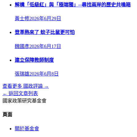
解構「低級紅」與「極端獨」─尋找兩岸的歷史共鳴箱
黃士修
2026年6月29日
登革熱來了 蚊子比鼠更可怕
魏國彥
2026年6月17日
建立保障教師制度
張瑞雄
2026年6月8日
查看更多
國政評論
→
← 返回文章列表
國家政策研究基金會
頁面
關於基金會