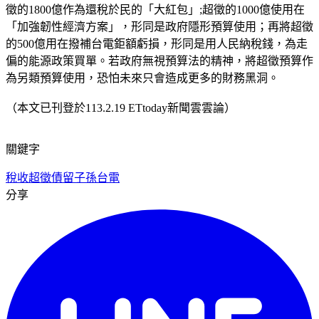
徵的1800億作為還稅於民的「大紅包」;超徵的1000億使用在
「加強韌性經濟方案」，形同是政府隱形預算使用；再將超徵
的500億用在撥補台電鉅額虧損，形同是用人民納稅錢，為走
偏的能源政策買單。若政府無視預算法的精神，將超徵預算作
為另類預算使用，恐怕未來只會造成更多的財務黑洞。
（本文已刊登於113.2.19 ETtoday新聞雲雲論）
關鍵字
稅收超徵
債留子孫
台電
分享