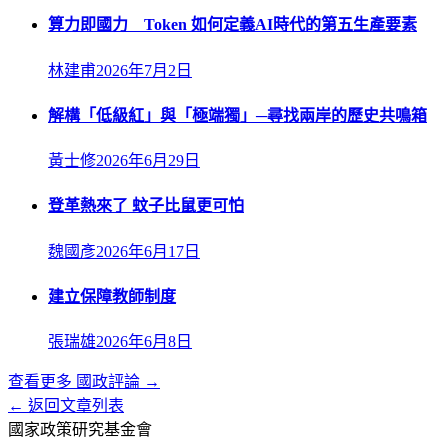
算力即國力 Token 如何定義AI時代的第五生產要素
林建甫
2026年7月2日
解構「低級紅」與「極端獨」─尋找兩岸的歷史共鳴箱
黃士修
2026年6月29日
登革熱來了 蚊子比鼠更可怕
魏國彥
2026年6月17日
建立保障教師制度
張瑞雄
2026年6月8日
查看更多
國政評論
→
← 返回文章列表
國家政策研究基金會