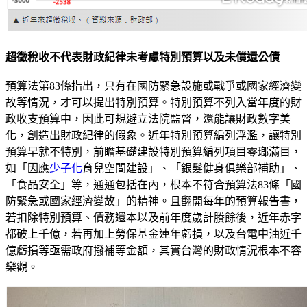
超徵稅收不代表財政紀律未考慮特別預算以及未償還公債
預算法第83條指出，只有在國防緊急設施或戰爭或國家經濟變
故等情況，才可以提出特別預算。特別預算不列入當年度的財
政收支預算中，因此可規避立法院監督，還能讓財政數字美
化，創造出財政紀律的假象。近年特別預算編列浮濫，讓特別
預算早就不特別，前瞻基礎建設特別預算編列項目零瑯滿目，
如「因應
少子化
育兒空間建設」、「銀髮健身俱樂部補助」、
「食品安全」等，通通包括在內，根本不符合預算法83條「國
防緊急或國家經濟變故」的精神。且翻開每年的預算報告書，
若扣除特別預算、債務還本以及前年度歲計賸餘後，近年赤字
都破上千億，若再加上勞保基金連年虧損，以及台電中油近千
億虧損等亟需政府撥補等金額，其實台灣的財政情況根本不容
樂觀。