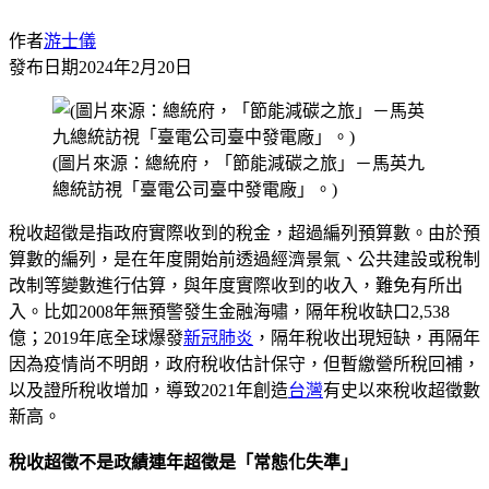
作者
游士儀
發布日期
2024年2月20日
(圖片來源：總統府，「節能減碳之旅」－馬英九
總統訪視「臺電公司臺中發電廠」。)
稅收超徵是指政府實際收到的稅金，超過編列預算數。由於預
算數的編列，是在年度開始前透過經濟景氣、公共建設或稅制
改制等變數進行估算，與年度實際收到的收入，難免有所出
入。比如2008年無預警發生金融海嘯，隔年稅收缺口2,538
億；2019年底全球爆發
新冠肺炎
，隔年稅收出現短缺，再隔年
因為疫情尚不明朗，政府稅收估計保守，但暫繳營所稅回補，
以及證所稅收增加，導致2021年創造
台灣
有史以來稅收超徵數
新高。
稅收超徵不是政績連年超徵是「常態化失準」