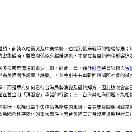
碰頭，商談以哈衝突及中東情勢，也提到俄烏戰爭的後續發展；
的密集磋商，雙邊關係似有趨緩跡象，才會在各自新聞稿形容這
國多次密集溝通的重要一環。經此一會，預計
拜登
將會很快與
習
是為美陸關係設置「護欄」，並導引中共重新回歸國際社會的遊
爭，而是華府如何看待台海局勢演變及最終解方，因此這次會談
登在舊金山「拜習會」承諾的行動；三、台海與紅海問題不能相
排舉行，以降低競爭失控淪為衝突的風險，畢竟雙邊關係回歸常
牽動國際秩序變化的重大事件，若台美陸三方皆沒有逾越現行三