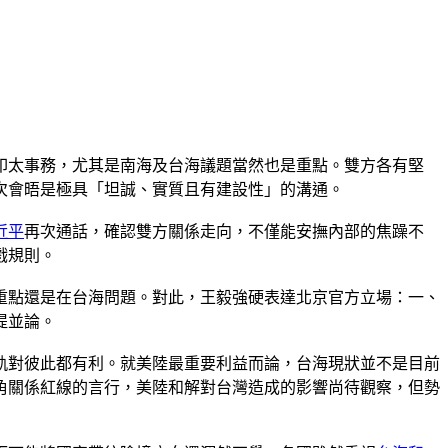
印太事務，尤其是南海及台海議題當然也是重點。雙方各有堅
次會晤是極具「坦誠、實質且有建設性」的溝通。
近平
再次通話，確認雙方關係走向，不僅能安撫內部的焦躁不
戲規則。
重點還是在台海問題。對此，王毅強硬表達北京官方立場：一、
提並論。
軌對彼此都有利。就美陸最重要利益而論，台海現狀並不是目前
角關係紅線的言行，美陸和解對台灣造成的影響尚待觀察，但勢