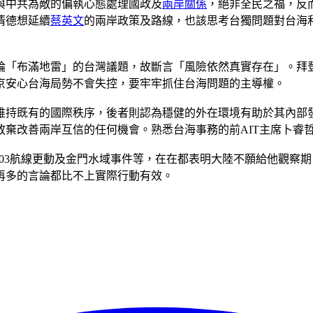
與中共為敵的偏執心態處理國政及
兩岸關係
，絕非全民之福，反
清德想延續
蔡英文
的兩岸政策及路線，也該思考台獨問題對台海
論「布滿地雷」的台灣議題，故斷言「風險依然真實存在」。拜
京安心台海局勢不會失控，要牢牢抓住台海問題的主導權。
維持既有的國際秩序，後者則認為穩健的外在環境有助於其內部
棄改善兩岸互信的任何機會。熟悉台海事務的前AIT主席卜睿
03航線更動及金門水域事件等，在在都表明大陸不願給他觀察
再多的言論都比不上實際行動有效。