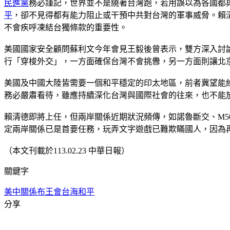
民進黨
務必謹記，世界並不是繞著台灣跑，若用誤以為各國都
平
，卻不見得都有能力阻止或干預中共對台灣的軍事威脅。賴
不會疾呼凍結台獨條款的重要性。
美國國家安全顧問蘇利文今年會見王毅後曾表示，雙方深入討
行「穿梭外交」，一方面確保台灣不會挑釁，另一方面則讓北
美國及中國大陸皆需要一個和平穩定的印太地區，前者冀望能
務必嚴肅看待，雖應持續深化台灣與國際社會的往來，也不能放
賴清德即將上任，但兩岸關係近期狀況頻傳，如諾魯斷交、M5
定兩岸關係已是首要任務，玩弄文字遊戲已難欺瞞國人，因為
（本文刊載於113.02.23 中華日報）
關鍵字
美中關係
布王會
台海和平
分享