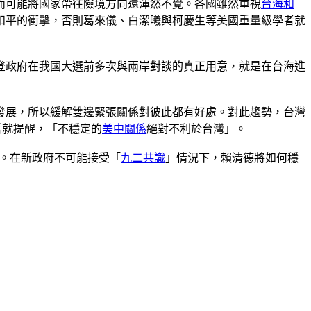
而可能將國家帶往險境方向還渾然不覺。各國雖然重視
台海和
和平的衝擊，否則葛來儀、白潔曦與柯慶生等美國重量級學者就
登政府在我國大選前多次與兩岸對談的真正用意，就是在台海進
發展，所以緩解雙邊緊張關係對彼此都有好處。對此趨勢，台灣
哲就提醒，「不穩定的
美中關係
絕對不利於台灣」。
期。在新政府不可能接受「
九二共識
」情況下，賴清德將如何穩