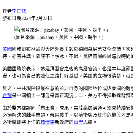
作者
李正修
發布日期
2024年2月23日
(圖片來源：pixabay，美國、中國、競爭。)
美國
國務卿布林肯與大陸外長王毅於德國慕尼黑安全會議再次
持、亦有共識，雖談不上融冰，不過，美陸高層經過這段時間
美國國務院表示，這是拜習會之後的高層會談，也是本年度兩
安，也可為自己的連任之路打好基礎。美國的立場很清楚，就
反之，中共現階段最在意的並非自身的國際地位或與美國的競
台灣
是中國領土一部分是真正現況；二、美方不得採取違背拜
由於雙方都認同「布王會」成果，美陸高層溝通可望會持續安
必須解決的棘手問題，俄烏戰爭、以哈衝突及紅海危機等才是
必衝擊即將上任的
賴清德
新政府的
兩岸
思維。