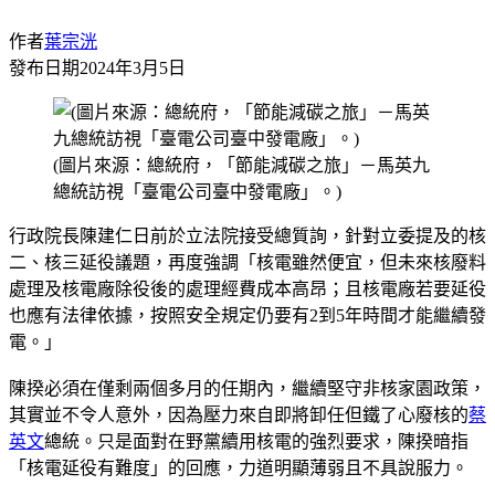
作者
葉宗洸
發布日期
2024年3月5日
(圖片來源：總統府，「節能減碳之旅」－馬英九
總統訪視「臺電公司臺中發電廠」。)
行政院長陳建仁日前於立法院接受總質詢，針對立委提及的核
二、核三延役議題，再度強調「核電雖然便宜，但未來核廢料
處理及核電廠除役後的處理經費成本高昂；且核電廠若要延役
也應有法律依據，按照安全規定仍要有2到5年時間才能繼續發
電。」
陳揆必須在僅剩兩個多月的任期內，繼續堅守非核家園政策，
其實並不令人意外，因為壓力來自即將卸任但鐵了心廢核的
蔡
英文
總統。只是面對在野黨續用核電的強烈要求，陳揆暗指
「核電延役有難度」的回應，力道明顯薄弱且不具說服力。