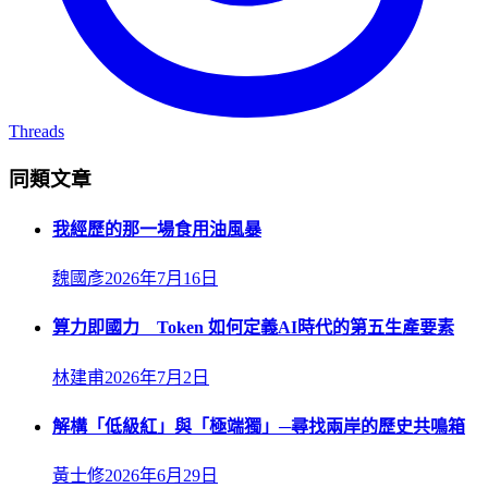
Threads
同類文章
我經歷的那一場食用油風暴
魏國彥
2026年7月16日
算力即國力 Token 如何定義AI時代的第五生產要素
林建甫
2026年7月2日
解構「低級紅」與「極端獨」─尋找兩岸的歷史共鳴箱
黃士修
2026年6月29日