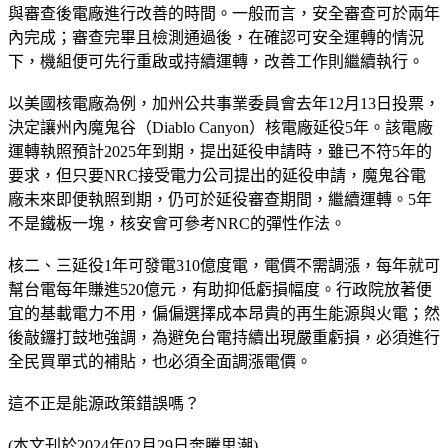
與審查後電廠進行改善的時間。一般而言，安全審查可於兩年
內完成；審查完畢且檢測通過後，在確認可安全運轉的情況
下，機組便可先行重啟或持續運轉，改善工作則繼續執行。
以美國核電廠為例，加州公共事業委員會去年12月13日投票，
決定讓州內魔鬼谷（Diablo Canyon）核電廠延役5年。該電廠
運轉執照預計2025年到期，提出延役申請時，雖已不符5年的
要求，但只要NRC接受電力公司提出的延役申請，魔鬼谷電
廠未來即便執照到期，仍可於延役審查期間，繼續運轉。5年
不是鐵板一塊，核安會可參考NRC的彈性作法。
核二、三延役1年可發電310億度電，電價不需調漲，每年就可
幫台電每年賺進520億元，有助抑低虧損幅度。行政院放著便
宜的基載電力不用，偏偏選擇成本昂貴的再生能源與火電；然
後敲鑼打鼓地強調，為避免台電持續出現嚴重虧損，必須進行
全民買單式的補貼，也必須全面調漲電價。
這不正是能源政策錯誤嗎？
(本文刊於2024年02月29日奔騰思潮)