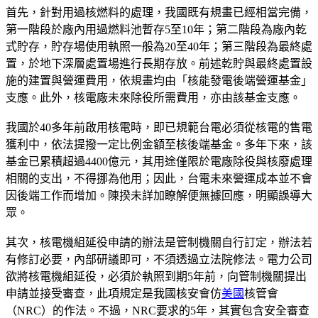
首先，針對用過核燃料的處理，我國既有規畫已經相當完備，
第一階段於廠內用過燃料池暫存5至10年；第二階段為廠內乾
式貯存，貯存場使用執照一般為20至40年；第三階段為最終處
置，於地下深層處置場進行長期存放。前述乾貯與最終處置設
施的建置與營運費用，依規畫均由「核能發電後端營運基金」
支應。此外，核電廠未來除役所需費用，亦由該基金支應。
我國於40多年前啟用核電時，即已規範台電必須從核電的售電
獲利中，依法提撥一定比例金額至核後端基金。多年下來，該
基金已累積超過4400億元，其用途僅限於電廠除役與核廢處理
相關的支出，不得挪為他用；因此，台電未來營運成本並不會
因後端工作而增加。陳揆未詳加瞭解便無據回應，明顯誤導大
眾。
其次，核電機組延役申請的辦法是管制機關自行訂定，辦法若
有修訂必要，內部研議即可，不須透過立法院修法。電力公司
欲將核電機組延役，必須於執照到期5年前，向管制機關提出
申請並接受審查，此項規定是我國核安會仿
美國
核管會
（NRC）的作法。不過，NRC要求的5年，其實包含安全審查