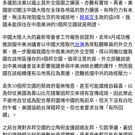
多援助法案以遏止其外交版圖之擴張，亦難有實效。再者，美
國密切關注中國大陸在全球各地區的勢力擴張，有時仍力有未
逮，無法有效阻擋北京的攻城掠地。
蔡英文
主政的這8年，我
國未能保住在中南美洲的5個邦交國就是例證。
中國大陸人大的最新常委會工作報告就提到，去年8月成功推
進說服中美洲議會以中國大陸取代
台灣
為常駐觀察員的外交方
案，進一步壓縮我國在中南美洲的外交空間，得以伺機拉攏我
國在該地區僅存的4個邦交國。值得注意的是，外交部雖說退
出中美洲議會並未影響我國參與中美洲統合體的運作，然而我
國在該組織僅有瓜地馬拉為奧援，恐難抵擋中共的政經壓力。
丟失10個邦交國的蔡政府毫無悔意、甚至可能還暗自竊喜，以
為仰仗美國為靠山比花錢鞏固邦交來得有宣傳成效，因此樂此
不疲地自甘成為配合華府圍堵中國的馬前卒。但天下沒有白吃
的午餐，美國協助台灣穩邦交，但也會要求台灣「有所回
饋」。
之前台灣對非邦交國的立陶宛金援超過友邦，引起爭議，最近
對印度頻頻示好的舉動也值得觀察，兩者背後都可能有美國授