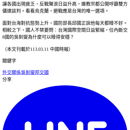
讓各國出現疲乏，反戰聲浪日益升高，連教宗都公開呼籲雙方
儘速談判。看看烏克蘭，避戰應是台灣的唯一選項。
面對台海對抗態勢上升，國防部長邱國正說他每天都睡不好。
相較之下，國人不禁要問：台灣國際空間日益緊縮，任內斷交
8國的吳釗燮為什麼可以睡得安穩？
（本文刊載於113.03.11 中國時報）
關鍵字
外交關係
吳釗燮
邦交國
分享