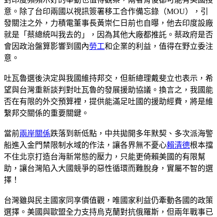
意。除了台印兩國以視訊簽署移工合作備忘錄（MOU），引
發關注之外，力積電董事長黃崇仁日前也自曝，他去印度設廠
就是「蔡總統叫我去的」，因為其他大廠都推託。蔡政府是否
會因政治盤算影響到國內
勞工
和企業的利益，值得在野立委注
意。
吐瓦魯選後決定與我國維持邦交，但新總理戴斐立也表示，希
望與台灣重新談判對吐瓦魯的發展援助協議。換言之，我國能
否在有限的外交預算裡，提供能滿足吐國的援助經費，將是維
繫邦交關係的重要關鍵。
當前
兩岸關係
跌落到新低點，中共拋開多年默契、多次派海警
船進入金門禁限制水域的作法，讓各界無不憂心
賴清德
根本擋
不住北京打造台海新常態的壓力，只能更倚賴美國的有限幫
助，讓台灣陷入大國競爭的惡性循環而難脫身，實屬不智的選
擇！
台灣雖與民主國家同享價值觀，唯國家利益仍牽動各國的政策
選擇。美國與歐盟全力支持烏克蘭對抗俄羅斯，但兩年戰事已