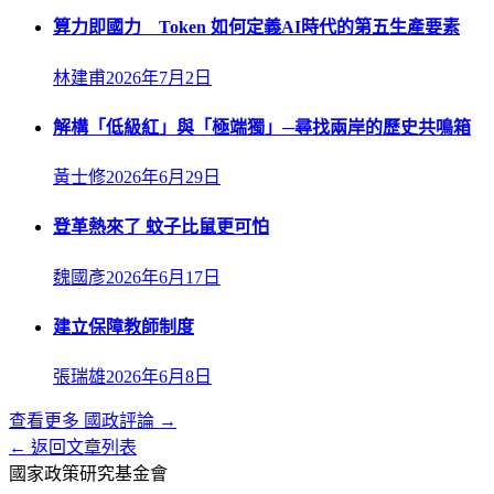
算力即國力 Token 如何定義AI時代的第五生產要素
林建甫
2026年7月2日
解構「低級紅」與「極端獨」─尋找兩岸的歷史共鳴箱
黃士修
2026年6月29日
登革熱來了 蚊子比鼠更可怕
魏國彥
2026年6月17日
建立保障教師制度
張瑞雄
2026年6月8日
查看更多
國政評論
→
← 返回文章列表
國家政策研究基金會