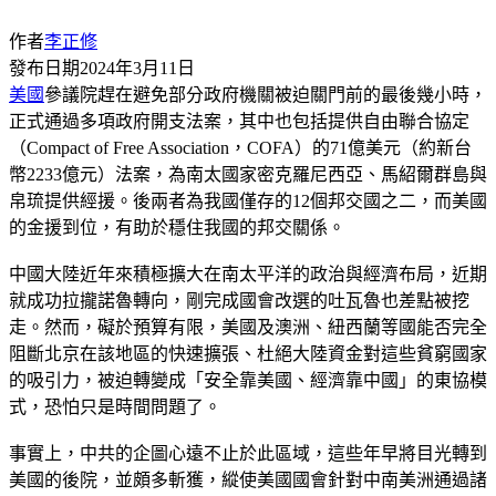
作者
李正修
發布日期
2024年3月11日
美國
參議院趕在避免部分政府機關被迫關門前的最後幾小時，
正式通過多項政府開支法案，其中也包括提供自由聯合協定
（Compact of Free Association，COFA）的71億美元（約新台
幣2233億元）法案，為南太國家密克羅尼西亞、馬紹爾群島與
帛琉提供經援。後兩者為我國僅存的12個邦交國之二，而美國
的金援到位，有助於穩住我國的邦交關係。
中國大陸近年來積極擴大在南太平洋的政治與經濟布局，近期
就成功拉攏諾魯轉向，剛完成國會改選的吐瓦魯也差點被挖
走。然而，礙於預算有限，美國及澳洲、紐西蘭等國能否完全
阻斷北京在該地區的快速擴張、杜絕大陸資金對這些貧窮國家
的吸引力，被迫轉變成「安全靠美國、經濟靠中國」的東協模
式，恐怕只是時間問題了。
事實上，中共的企圖心遠不止於此區域，這些年早將目光轉到
美國的後院，並頗多斬獲，縱使美國國會針對中南美洲通過諸