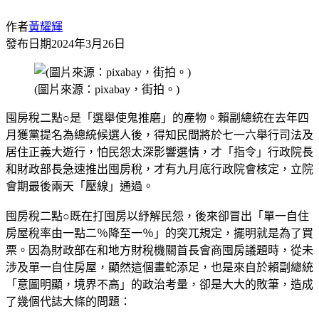
作者
黃耀輝
發布日期
2024年3月26日
(圖片來源：pixabay，街拍。)
囤房稅二點○是「選舉使鬼推磨」的產物。賴副總統在去年四
月獲黨提名為總統候選人後，得知民間將於七一六舉行司法及
居住正義大遊行，怕民怨太深影響選情，才「指令」行政院長
和財政部長急速推出囤房稅，才有九月底行政院會核定，立院
會期最後兩天「壓線」通過。
囤房稅二點○既在打囤房以紓解民怨，後來卻冒出「單一自住
房屋稅率由一點二％降至一％」的突兀規定，擺明就是為了買
票。因為財政部在和地方財稅機關首長會商囤房議題時，從未
涉及單一自住房屋，顯然這個畫蛇添足，也是來自於賴副總統
「意圖明顯，境界不高」的政治考量，卻是大大的敗筆，造成
了幾個代誌大條的問題：