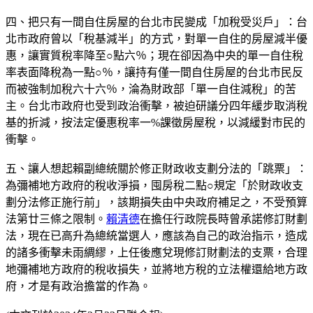
四、把只有一間自住房屋的台北市民變成「加稅受災戶」：台
北市政府曾以「稅基減半」的方式，對單一自住的房屋減半優
惠，讓實質稅率降至○點六％；現在卻因為中央的單一自住稅
率表面降稅為一點○％，讓持有僅一間自住房屋的台北市民反
而被強制加稅六十六％，淪為財政部「單一自住減稅」的苦
主。台北市政府也受到政治衝擊，被迫研議分四年緩步取消稅
基的折減，按法定優惠稅率一%課徵房屋稅，以減緩對市民的
衝擊。
五、讓人想起賴副總統關於修正財政收支劃分法的「跳票」：
為彌補地方政府的稅收淨損，囤房稅二點○規定「於財政收支
劃分法修正施行前」，該期損失由中央政府補足之，不受預算
法第廿三條之限制。
賴清德
在擔任行政院長時曾承諾修訂財劃
法，現在已高升為總統當選人，應該為自己的政治指示，造成
的諸多衝擊未雨綢繆，上任後應兌現修訂財劃法的支票，合理
地彌補地方政府的稅收損失，並將地方稅的立法權還給地方政
府，才是有政治擔當的作為。