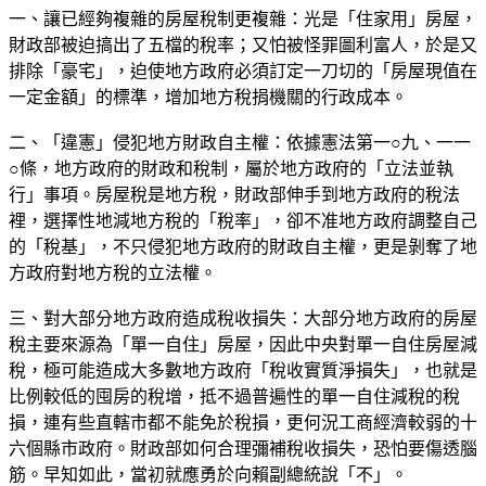
一、讓已經夠複雜的房屋稅制更複雜：光是「住家用」房屋，
財政部被迫搞出了五檔的稅率；又怕被怪罪圖利富人，於是又
排除「豪宅」，迫使地方政府必須訂定一刀切的「房屋現值在
一定金額」的標準，增加地方稅捐機關的行政成本。
二、「違憲」侵犯地方財政自主權：依據憲法第一○九、一一
○條，地方政府的財政和稅制，屬於地方政府的「立法並執
行」事項。房屋稅是地方稅，財政部伸手到地方政府的稅法
裡，選擇性地減地方稅的「稅率」，卻不准地方政府調整自己
的「稅基」，不只侵犯地方政府的財政自主權，更是剝奪了地
方政府對地方稅的立法權。
三、對大部分地方政府造成稅收損失：大部分地方政府的房屋
稅主要來源為「單一自住」房屋，因此中央對單一自住房屋減
稅，極可能造成大多數地方政府「稅收實質淨損失」，也就是
比例較低的囤房的稅增，抵不過普遍性的單一自住減稅的稅
損，連有些直轄市都不能免於稅損，更何況工商經濟較弱的十
六個縣市政府。財政部如何合理彌補稅收損失，恐怕要傷透腦
筋。早知如此，當初就應勇於向賴副總統說「不」。