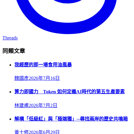
Threads
同類文章
我經歷的那一場食用油風暴
魏國彥
2026年7月16日
算力即國力 Token 如何定義AI時代的第五生產要素
林建甫
2026年7月2日
解構「低級紅」與「極端獨」─尋找兩岸的歷史共鳴箱
黃士修
2026年6月29日