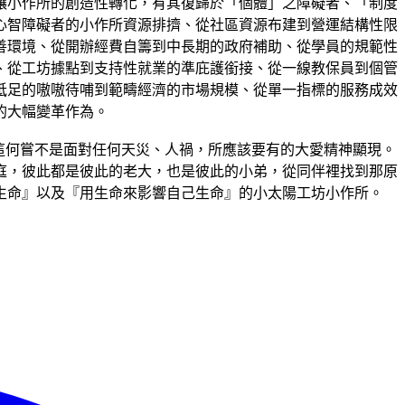
讓小作所的創造性轉化，有其復歸於「個體」之障礙者、「制度
心智障礙者的小作所資源排擠、從社區資源布建到營運結構性限
善環境、從開辦經費自籌到中長期的政府補助、從學員的規範性
、從工坊據點到支持性就業的準庇護銜接、從一線教保員到個管
胝足的嗷嗷待哺到範疇經濟的市場規模、從單一指標的服務成效
的大幅變革作為。
這何嘗不是面對任何天災、人禍，所應該要有的大愛精神顯現。
庭，彼此都是彼此的老大，也是彼此的小弟，從同伴裡找到那原
生命』以及『用生命來影響自己生命』的小太陽工坊小作所。