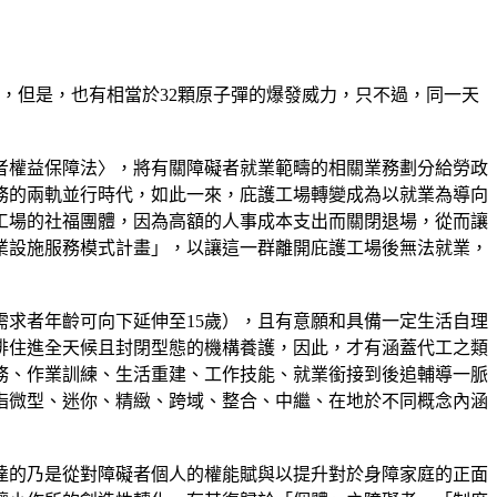
的7.3級，但是，也有相當於32顆原子彈的爆發威力，只不過，同一天
礙者權益保障法〉，將有關障礙者就業範疇的相關業務劃分給勞政
務的兩軌並行時代，如此一來，庇護工場轉變成為以就業為導向
工場的社福團體，因為高額的人事成本支出而關閉退場，從而讓
作業設施服務模式計畫」，以讓這一群離開庇護工場後無法就業，
需求者年齡可向下延伸至15歲），且有意願和具備一定生活自理
排住進全天候且封閉型態的機構養護，因此，才有涵蓋代工之類
務、作業訓練、生活重建、工作技能、就業銜接到後追輔導一脈
指微型、迷你、精緻、跨域、整合、中繼、在地於不同概念內涵
達的乃是從對障礙者個人的權能賦與以提升對於身障家庭的正面