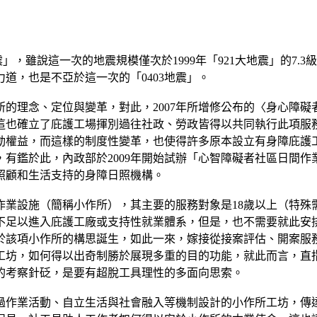
403地震」，雖說這一次的地震規模僅次於1999年「921大地震」
道，也是不亞於這一次的「0403地震」。
的理念、定位與變革，對此，2007年所增修公布的〈身心障
這也確立了庇護工場揮別過往社政、勞政皆得以共同執行此項服
動權益，而這樣的制度性變革，也使得許多原本設立有身障庇護
有鑑於此，內政部於2009年開始試辦「心智障礙者社區日間
照顧和生活支持的身障日照機構。
業設施（簡稱小作所），其主要的服務對象是18歲以上（特殊
不足以進入庇護工廠或支持性就業體系，但是，也不需要就此安
於該項小作所的構思誕生，如此一來，嫁接從接案評估、開案服
工坊，如何得以出奇制勝於展現多重的目的功能，就此而言，直
的考察針砭，是要有超脫工具理性的多面向思索。
過作業活動、自立生活與社會融入等機制設計的小作所工坊，傳