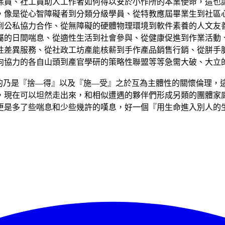
保員、社工員助人工作者如何得以安於小作所的本業使命，這也
，像是從心智障礙者到分類分級學員、從特教應屆畢業生到社區
到公私協力合作、從無障礙的硬體物理環境到軟件素養的人文友
屬的日間喘息、從適性生活到社會參與、從健康促進到作業活動
性差異服務、從社政工坊產能核薪到手作產品銷售行銷、從胼手
向協力的各自山頭到產官學研的策略性聯盟等等急需大破、大立
露的乃是『捨—得』以及『施—受』之於互為主體性的關懷倫理，
，現在可以坦然走出來，和相似遭遇的夥伴們形成另類的團體家
更是多了些喘息和少些幾許的嘆息，好一個『用生命進入別人的