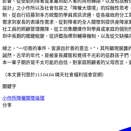
影響、從受助的障者或家屬到助人者的角色轉換，以及包括教
設計」之小作所以及社會包容之「障權大環境」的綜融性思考
制、從自行招募到多方統整的學員資訊流通、從各級政府分工
需求到家長的表達性需求、從對障者的全人關懷到提供身障家
社工員的照顧管理團隊、從工坊集體運作到學員或家庭的個別
到中長期的關鍵蛻變、從評鑑指標到輔導機制，以及從欠缺橫
總之，“一切善的事件，皆源自於善的意志。”，其所顯現展
誠然，古早的年代，是被家長藏匿和覺得不光彩的這群孩子們
本一輩子期許是不太可能的自信，對家庭照顧者的父母而言，
（本文曾刊登於113.04.04 晴天社會福利協會官網）
關鍵字
小作所
障權
關懷倫理
分享