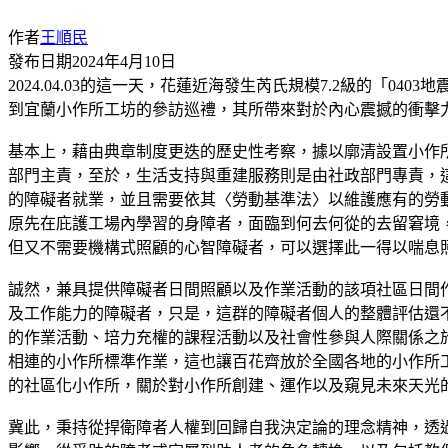
作者
王順民
發布日期
2024年4月10日
2024.04.03的這一天，花蓮近海發生芮氏規模7.2級的「0
到宜蘭小作所工坊的參訪巡禮，其所帶來對於內心震撼的衝擊力
基本上，藉由典章制度更迭的歷史性考察，據以廓清設置小作所
部門主責，至於，生活支持與重建服務則是由社政部門專責，
的障礙者就業，並且需要依其〈勞動基準法〉以維護應有的勞
原先在庇護工場內學習的身障者，面臨到何去何從的去留窘境，
但又不需要機構式照顧的心智障礙者，可以選擇此一得以喘息
誠然，兼具提供障礙者日間照顧以及作業活動的該項社區日間作
及工作能力的障礙者，只是，這群的障礙者個人的整體評估還
的作業活動、培力充權的課程活動以及社會性參與人際關係之
相連的小作所標準作業，這也讓百花齊放於全國各地的小作所
的社區化小作所，關於對小作所創建、運作以及窺見未來天光
冀此，秉持從捍衛障者人權到回歸自我決定論的理念精神，透