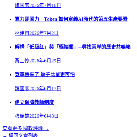
魏國彥
2026年7月16日
算力即國力 Token 如何定義AI時代的第五生產要素
林建甫
2026年7月2日
解構「低級紅」與「極端獨」─尋找兩岸的歷史共鳴箱
黃士修
2026年6月29日
登革熱來了 蚊子比鼠更可怕
魏國彥
2026年6月17日
建立保障教師制度
張瑞雄
2026年6月8日
查看更多
國政評論
→
← 返回文章列表