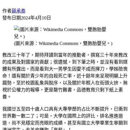
作者
薛承泰
發布日期
2024年4月10日
(圖片來源：Wikimedia Commons，雙胞胎嬰兒。)
教改三十年了，期待拜讀到當年的推動者，撰寫三十年來教改
的成果及對國家的貢獻；很遺憾，到下筆之時，並沒有看到媒
體有所露出，而是看到大一男學生因愛不成而揮刀，學姊險喪
命！還有關於青少年的自殺死亡率，近十餘年來呈現明顯上升
趨勢，至於校園亂象與脫序，以及關於年輕人在街頭火拚、無
視於公權力的報導，更是罄竹難書，品德教育只剩下紙上素
養。
我國廿五至四十歲人口具有大專學歷的占比不斷提升，已衝到
世界數一數二了；可是，大學在國際上的評比，排名進進退
退，尚不見穩定而亮眼的成績，甚至有國立大學畢業生寧願到
澳洲宰牛、去羊皮賺取「高薪」！