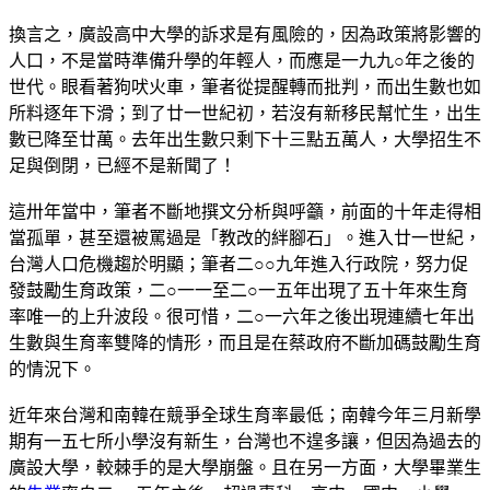
換言之，廣設高中大學的訴求是有風險的，因為政策將影響的
人口，不是當時準備升學的年輕人，而應是一九九○年之後的
世代。眼看著狗吠火車，筆者從提醒轉而批判，而出生數也如
所料逐年下滑；到了廿一世紀初，若沒有新移民幫忙生，出生
數已降至廿萬。去年出生數只剩下十三點五萬人，大學招生不
足與倒閉，已經不是新聞了！
這卅年當中，筆者不斷地撰文分析與呼籲，前面的十年走得相
當孤單，甚至還被罵過是「教改的絆腳石」。進入廿一世紀，
台灣人口危機趨於明顯；筆者二○○九年進入行政院，努力促
發鼓勵生育政策，二○一一至二○一五年出現了五十年來生育
率唯一的上升波段。很可惜，二○一六年之後出現連續七年出
生數與生育率雙降的情形，而且是在蔡政府不斷加碼鼓勵生育
的情況下。
近年來台灣和南韓在競爭全球生育率最低；南韓今年三月新學
期有一五七所小學沒有新生，台灣也不遑多讓，但因為過去的
廣設大學，較棘手的是大學崩盤。且在另一方面，大學畢業生