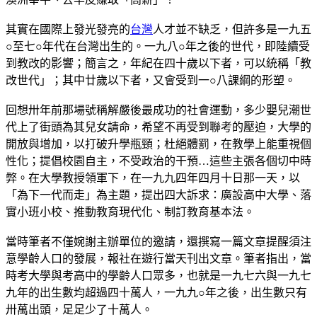
其實在國際上發光發亮的
台灣
人才並不缺乏，但許多是一九五
○至七○年代在台灣出生的。一九八○年之後的世代，即陸續受
到教改的影響；簡言之，年紀在四十歲以下者，可以統稱「教
改世代」；其中廿歲以下者，又會受到一○八課綱的形塑。
回想卅年前那場號稱解嚴後最成功的社會運動，多少嬰兒潮世
代上了街頭為其兒女請命，希望不再受到聯考的壓迫，大學的
開放與增加，以打破升學瓶頸；杜絕體罰，在教學上能重視個
性化；提倡校園自主，不受政治的干預…這些主張各個切中時
弊。在大學教授領軍下，在一九九四年四月十日那一天，以
「為下一代而走」為主題，提出四大訴求：廣設高中大學、落
實小班小校、推動教育現代化、制訂教育基本法。
當時筆者不僅婉謝主辦單位的邀請，還撰寫一篇文章提醒須注
意學齡人口的發展，報社在遊行當天刊出文章。筆者指出，當
時考大學與考高中的學齡人口眾多，也就是一九七六與一九七
九年的出生數均超過四十萬人，一九九○年之後，出生數只有
卅萬出頭，足足少了十萬人。