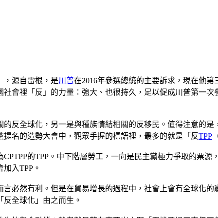
AGA），源自雷根，是
川普
在2016年參選總統的主要訴求，現在他
國社會裡「反」的力量：強大、也很持久，足以促成川普第一次
關的反全球化，另一是與種族情結相關的反移民。值得注意的是
主黨提名的造勢大會中，觀眾手握的標語裡，最多的就是「反
TPP
為CPTPP的TPP。中下階層勞工，一向是民主黨極力爭取的票
加入TPP。
而言必然有利。但是在貿易增長的過程中，社會上會有全球化的
「反全球化」由之而生。