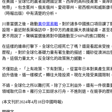
在美國，全球化的贏者是跨國企業、西岸的高科技產業、東岸
地帶」，包含賓州、俄亥俄州、愛荷華州、密西根州和威斯康辛
（時報出版）中有清楚的分析。
川普當選之後，啟動
美中貿易戰
，對於諸多中國進口項目課了
設限。最近財長葉倫訪中，對中方的產能擴大表達疑慮，甚至
更不用說了，聲稱當選後將對中國啟動至少60%的進口關稅。
在這樣的連串打擊下，全球化已經死亡了嗎？還是看起來受挫
歷程」，對於全球化基礎力量有著生動的描述：鐵砂從澳洲出
為，這個力量太大，反全球化的政策無力撼動。
不僅如此，「上有政策、下有對策」，從當年日本對美產生貿
迫升值後，循一樣模式，轉往大陸投資。現在大陸受美國限制
不過，全球化之所以難打死，除了分工利益外，還有一件很重
領域取代日本。雁行分工如逆水行舟，不進則退。在競爭的歷
(本文刊於2024年4月18日中國時報)
關鍵字