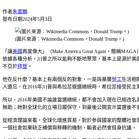
作者
朱雲鵬
發布日期
2024年5月3日
(圖片來源：Wikimedia Commons，Donald Trump。)
「讓
美國
再度偉大」（Make America Great Again，簡稱M
依據各種分析，川普之所以能夠不斷地聚眾，基本上是源於美
不亞於
拜登
。
他在反什麼？基本上有兩個反的對象，一是與基層
勞工
生活相
人遺忘，在2016年川普與希拉蕊競選總統時，希拉蕊接受民
所以，2016年美國不論誰當選總統，都不會加入現在已經改名
無助；她對全球化的立場日趨保守，到最後公開宣示當選後不會
從經濟理論來看，全球化增進貿易，對於參與國家的整體社會
一個社會如果缺乏補償與移轉的機制，輸者必然會挺身抗議，