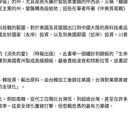
停留」的州，尤其是原先屬於製造業重鎮的中西部，又稱「鐵鏽
持民主黨的州，變盤轉為投給他；這些在筆者所著《中美貿易戰》
了科技戰的範圍，對於美國及其盟國出口到中國大陸的高科技產品
國友好國家（友岸）投資，以及到美國鄰國（近岸）投資。川普
的《消失的愛》（時報出版）。此書舉一個鐵砂到鋼板的「生命
運到美國賓州製成高級鋼板，最後賣給波音和特斯拉等。該書認
、韓投資，輸出原料，由台韓加工後銷往美國。台灣對美順差被
的全球化」。
化。例如南韓，從代工位階比台灣低，到超過台灣，甚至在許多
效率。這是全球化屢被打擊，但愈戰愈勇的最有力基礎。