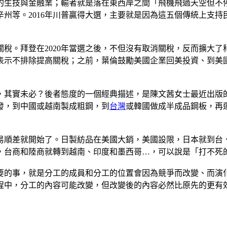
的生技與金融業；輸者就是落在東西岸之間「飛機飛過天空但不
州等。2016年川普贏得大選，主要就是因為這五個傳統上支
關稅。拜登在2020年當選之後，不但沒有取消關稅，反而擴大
表示不排除提高關稅；之前，葉倫鼓勵美國企業回美投資、到美
，其實未必？後者態度的一個經典描述，是陳文茜女士最近出版
發，到中國或越南製成粗鋼，到
台灣
或韓國做成半成品鋼板，再
易順差就開始了。日製紡品在美國大銷，美國設限，日本就到台
，台商和陸商就轉到越南、印度和墨西哥…，可以說是「打不死
要的事，就是分工的成員和分工的位置會因為競爭而改變、而演
程中，分工的內容可能改變，但改變後的內容必然比原先的更有