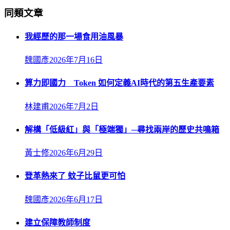
同類文章
我經歷的那一場食用油風暴
魏國彥
2026年7月16日
算力即國力 Token 如何定義AI時代的第五生產要素
林建甫
2026年7月2日
解構「低級紅」與「極端獨」─尋找兩岸的歷史共鳴箱
黃士修
2026年6月29日
登革熱來了 蚊子比鼠更可怕
魏國彥
2026年6月17日
建立保障教師制度