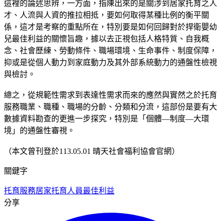
這裡的論述思辨，一方面，指陳出來的是關涉到居家托育之人
才、人流與人資的推拉相抵，要如何取得某種比例的衡平關
係，這才是考察的重點所在，特別要是如何回歸對於捍衛嬰幼
兒最佳利益的關懷旨趣，據以去正視包括人格特質、自我概
念、社會歷練、勞動條件、職場環境、生命事件、制度保障，
抑或是從個人動力到家庭動力及其外部系統動力的通盤性檢視
與檢討。
總之，從規範性需求到表達性需求而來的應然與實然之於托育
服務職業、職種、職場的分齡、分類和分流，這部份是要有大
數據資料勘查的更進一步探究，特別是「個體—制度—大環
境」的通盤性審視。
（本文曾刊登於113.05.01 晴天社會福利協會官網）
關鍵字
托育服務
居家托育人員
最佳利益
分享