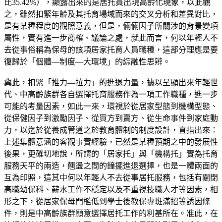
比35.42%），顯露出來的是居托員出現高齡化現象，以此觀
之，雖然扣緊年齡及其托育場域而來的交叉分析和差異對比，
是有某種程度的觀照意義，但是，倆倆因子所關涉的背景變項
屬性，實有進一步商榷、議論之處，就此而言，何以年輕人不
去從事俗稱為保母的該項居家托育人員職種，這部分理應是要
復歸於「個體—制度—大環境」的綜融性思辨。
冀此，扣緊「推力—拉力」的進退力量，據以呈顯出來年輕世
代、中高齡族群各自選擇托育服務作為一項工作職種，進一步
可能的考量因素，如此一來，環視於從居家型態到機構型態、
從保健因子到激勵因子、從買方到賣方、從生命事件到家庭動
力，以迄於從養成管道之於教育體制的制度設計，直指出來：
上述集體意涵的客觀事實經驗，已然是某種預期之中的發展性
後果，更確切地說，所謂的「居家托」與「機構托」實為托育
服務天平的兩造，翹盪之間的鐘擺進退選擇，也是一體兩面的
互為印照，這其中何以年輕人不去從事居托服務，包括有關閉
高職幼保科、薪水工作不穩定以及不重視技職人才等因素，相
形之下，從居家保母門檻低到學士後教保專班滿招等誘因條
件，則是中高齡族群願意選擇居托工作的利基所在。准此，在