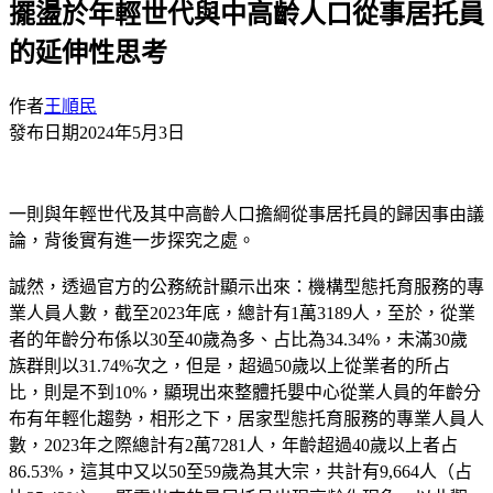
擺盪於年輕世代與中高齡人口從事居托員
的延伸性思考
作者
王順民
發布日期
2024年5月3日
一則與年輕世代及其中高齡人口擔綱從事居托員的歸因事由議
論，背後實有進一步探究之處。
誠然，透過官方的公務統計顯示出來：機構型態托育服務的專
業人員人數，截至2023年底，總計有1萬3189人，至於，從業
者的年齡分布係以30至40歲為多、占比為34.34%，未滿30歲
族群則以31.74%次之，但是，超過50歲以上從業者的所占
比，則是不到10%，顯現出來整體托嬰中心從業人員的年齡分
布有年輕化趨勢，相形之下，居家型態托育服務的專業人員人
數，2023年之際總計有2萬7281人，年齡超過40歲以上者占
86.53%，這其中又以50至59歲為其大宗，共計有9,664人（占