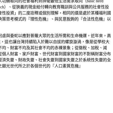
向的社會福利到捍衛最低生活需求取向（basic need
approach）、從狹義的現金給付轉向教育職訓與公共服務的社會性投
會性投資」的二度詮釋或個別理解，相同的還是處於某種福利國
決策思考模式的『理性危機』、與民意脫鉤的『合法性危機』以
何虛與委蛇以應對普羅大眾的生活所需和生命機運，近年來，高
藥劑，如此一來，這也讓台灣持續陷入於難以自拔的螺旋漩渦，像是從學校大
不均、財富不均及其社會不均的赤裸景象；從徵稅、加稅、減
從個人財富、家戶財富、世代財富到國家財富的不對稱財富分布
經濟失靈、財政失靈、社會失靈到國家失靈之於系統性失靈的全
之銀光世代所之於各個世代的『人口素質危機』