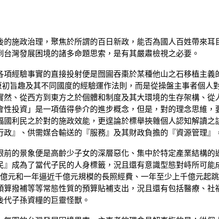
後的施政治理，聚焦於所謂的百日新政，能否為國人百姓帶來耳
到台灣發展困境的諸多命題思索，是有其嚴肅檢視之必要。
各項經驗事實的直接投射便是囫圇吞棗於某種他山之石移植主義
tment）的原初旨趣及其不同國度的經驗運作法則，而是從操盤主事
實然、從西方到東方之於個體和制度及其大環境的生存架構、從
會性投資」是一項值得參介的進步概念，但是，對的理念思維，
福國利民之於對的施政效能，更遑論於標舉挾雜個人認知解讀之
行政』、供需媒合輸送的『服務』及其財政負擔的『資源管理』
眼前的景象便是高齡少子女的深層惡化、集中於特定產業結構的
民』成為了當代子民的人身標籤，況且還有意識型態對峙所可能
百億元和一年逼近千億元規模的長照經費、一年至少上千億元起
預算撥補等等常態性質的預算貼補支出，況且還有包括醫療、社
後代子孫資糧的巨靈怪獸。