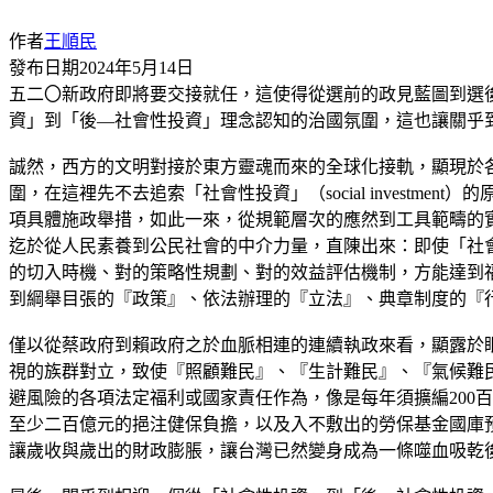
作者
王順民
發布日期
2024年5月14日
五二〇新政府即將要交接就任，這使得從選前的政見藍圖到選
資」到「後—社會性投資」理念認知的治國氛圍，這也讓關乎
誠然，西方的文明對接於東方靈魂而來的全球化接軌，顯現於
圍，在這裡先不去追索「社會性投資」（social inves
項具體施政舉措，如此一來，從規範層次的應然到工具範疇的
迄於從人民素養到公民社會的中介力量，直陳出來：即使「社
的切入時機、對的策略性規劃、對的效益評估機制，方能達到
到綱舉目張的『政策』、依法辦理的『立法』、典章制度的『
僅以從蔡政府到賴政府之於血脈相連的連續執政來看，顯露於
視的族群對立，致使『照顧難民』、『生計難民』、『氣候難
避風險的各項法定福利或國家責任作為，像是每年須擴編200
至少二百億元的挹注健保負擔，以及入不敷出的勞保基金國庫
讓歲收與歲出的財政膨脹，讓台灣已然變身成為一條噬血吸乾