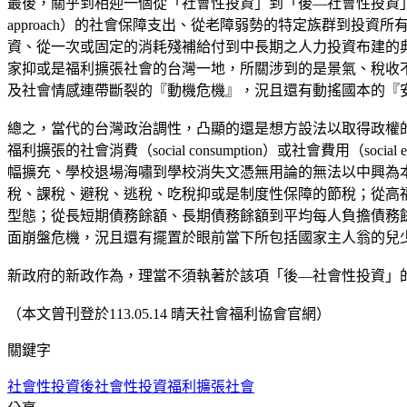
最後，關乎到相迎一個從「社會性投資」到「後—社會性投資」氛
approach）的社會保障支出、從老障弱勢的特定族群到投資所有人
資、從一次或固定的消耗殘補給付到中長期之人力投資布建的
家抑或是福利擴張社會的台灣一地，所關涉到的是景氣、稅收
及社會情感連帶斷裂的『動機危機』，況且還有動搖國本的『
總之，當代的台灣政治調性，凸顯的還是想方設法以取得政權
福利擴張的社會消費（social consumption）或社會費
幅擴充、學校退場海嘯到學校消失文憑無用論的無法以中興為
稅、課稅、避稅、逃稅、吃稅抑或是制度性保障的節稅；從高
型態；從長短期債務餘額、長期債務餘額到平均每人負擔債務
面崩盤危機，況且還有擺置於眼前當下所包括國家主人翁的兒
新政府的新政作為，理當不須執著於該項「後—社會性投資」
（本文曾刊登於113.05.14 晴天社會福利協會官網）
關鍵字
社會性投資
後社會性投資
福利擴張社會