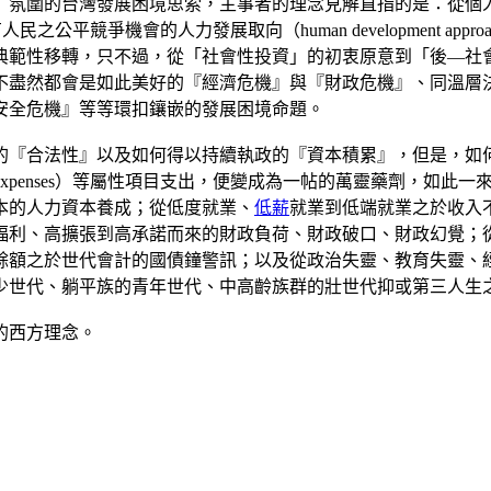
圍的台灣發展困境思索，主事者的理念見解直指的是：從個人功績取
民之公平競爭機會的人力發展取向（human development 
典範性移轉，只不過，從「社會性投資」的初衷原意到「後—社
不盡然都會是如此美好的『經濟危機』與『財政危機』、同溫層
安全危機』等等環扣鑲嵌的發展困境命題。
的『合法性』以及如何得以持續執政的『資本積累』，但是，如
用（social expenses）等屬性項目支出，便變成為一帖的萬靈
本的人力資本養成；從低度就業、
低薪
就業到低端就業之於收入
福利、高擴張到高承諾而來的財政負荷、財政破口、財政幻覺；
餘額之於世代會計的國債鐘警訊；以及從政治失靈、教育失靈、
少世代、躺平族的青年世代、中高齡族群的壯世代抑或第三人生
的西方理念。