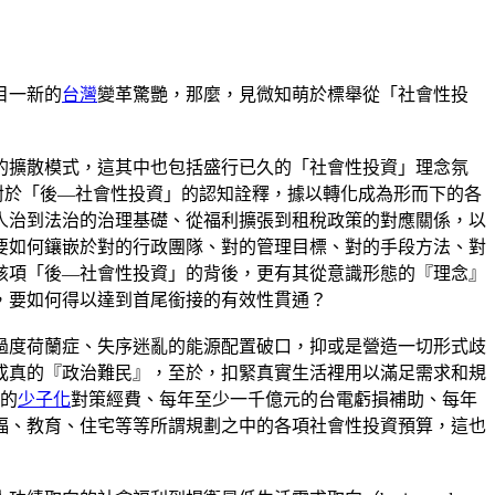
目一新的
台灣
變革驚艷，那麼，見微知萌於標舉從「社會性投
的擴散模式，這其中也包括盛行已久的「社會性投資」理念氛
者個人對於「後—社會性投資」的認知詮釋，據以轉化成為形而下的各
人治到法治的治理基礎、從福利擴張到租稅政策的對應關係，以
要如何鑲嵌於對的行政團隊、對的管理目標、對的手段方法、對
該項「後—社會性投資」的背後，更有其從意識形態的『理念』
，要如何得以達到首尾銜接的有效性貫通？
過度荷蘭症、失序迷亂的能源配置破口，抑或是營造一切形式歧
成真的『政治難民』，至於，扣緊真實生活裡用以滿足需求和規
跳的
少子化
對策經費、每年至少一千億元的台電虧損補助、每年
福、教育、住宅等等所謂規劃之中的各項社會性投資預算，這也