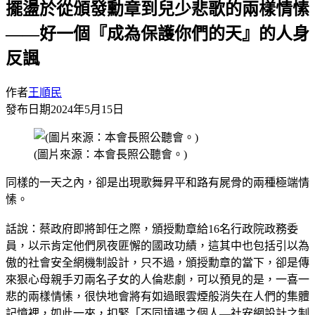
擺盪於從頒發勳章到兒少悲歌的兩樣情愫
——好一個『成為保護你們的天』的人身
反諷
作者
王順民
發布日期
2024年5月15日
(圖片來源：本會長照公聽會。)
同樣的一天之內，卻是出現歌舞昇平和路有屍骨的兩種極端情
愫。
話說：蔡政府即將卸任之際，頒授勳章給16名行政院政務委
員，以示肯定他們夙夜匪懈的國政功績，這其中也包括引以為
傲的社會安全網機制設計，只不過，頒授勳章的當下，卻是傳
來狠心母親手刃兩名子女的人倫悲劇，可以預見的是，一喜一
悲的兩樣情愫，很快地會將有如過眼雲煙般消失在人們的集體
記憶裡，如此一來，扣緊「不同境遇之個人—社安網設計之制