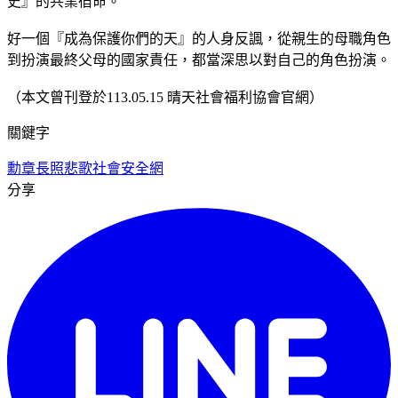
史』的共業宿命。
好一個『成為保護你們的天』的人身反諷，從親生的母職角色
到扮演最終父母的國家責任，都當深思以對自己的角色扮演。
（本文曾刊登於113.05.15 晴天社會福利協會官網）
關鍵字
勳章
長照悲歌
社會安全網
分享