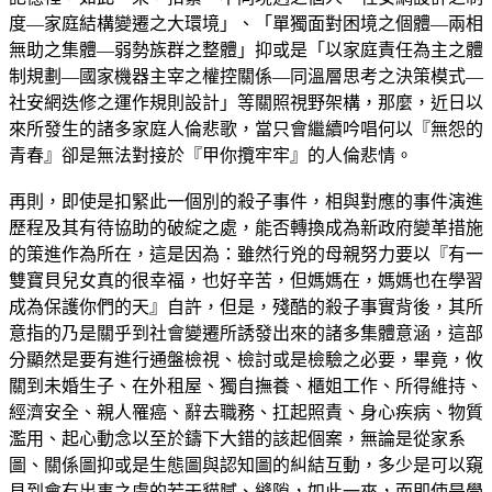
度—家庭結構變遷之大環境」、「單獨面對困境之個體—兩相
無助之集體—弱勢族群之整體」抑或是「以家庭責任為主之體
制規劃—國家機器主宰之權控關係—同溫層思考之決策模式—
社安網迭修之運作規則設計」等關照視野架構，那麼，近日以
來所發生的諸多家庭人倫悲歌，當只會繼續吟唱何以『無怨的
青春』卻是無法對接於『甲你攬牢牢』的人倫悲情。
再則，即使是扣緊此一個別的殺子事件，相與對應的事件演進
歷程及其有待協助的破綻之處，能否轉換成為新政府變革措施
的策進作為所在，這是因為：雖然行兇的母親努力要以『有一
雙寶貝兒女真的很幸福，也好辛苦，但媽媽在，媽媽也在學習
成為保護你們的天』自許，但是，殘酷的殺子事實背後，其所
意指的乃是關乎到社會變遷所誘發出來的諸多集體意涵，這部
分顯然是要有進行通盤檢視、檢討或是檢驗之必要，畢竟，攸
關到未婚生子、在外租屋、獨自撫養、櫃姐工作、所得維持、
經濟安全、親人罹癌、辭去職務、扛起照責、身心疾病、物質
濫用、起心動念以至於鑄下大錯的該起個案，無論是從家系
圖、關係圖抑或是生態圖與認知圖的糾結互動，多少是可以窺
見到會有出事之虞的若干貓膩、縫隙，如此一來，而即使是學