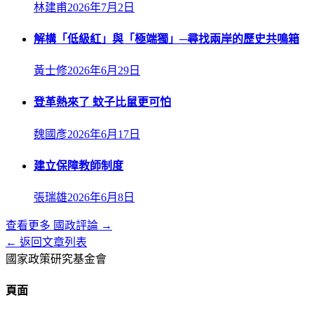
林建甫
2026年7月2日
解構「低級紅」與「極端獨」─尋找兩岸的歷史共鳴箱
黃士修
2026年6月29日
登革熱來了 蚊子比鼠更可怕
魏國彥
2026年6月17日
建立保障教師制度
張瑞雄
2026年6月8日
查看更多
國政評論
→
← 返回文章列表
國家政策研究基金會
頁面