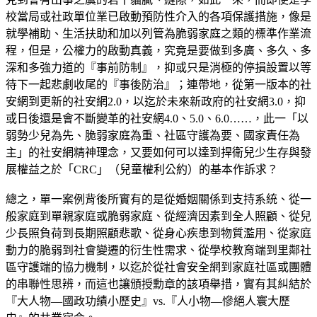
校當局或社政單位業已啟動預防性介入的各項保護措施，像是
就學補助、生活扶助和加以列管為脆弱家庭之類的標準作業流
程，但是，公權力的啟動真義，究竟是要做到多廣、多久、多
深和多強力道的『事前防制』，抑或只是消極的停損設置以等
待下一起悲劇收尾的『事後防治』；連帶地，從第一版本的社
安網到更新的社安網2.0，以迄於未來新政府的社安網3.0，抑
或日後還是會不斷變革的社安網4.0、5.0、6.0……，此一「以
弱勢少兒為先、脆弱家庭為重、社區守護為要、國家責任為
主」的社安網精神理念，又要如何可以達到捍衛兒少生存與發
展權益之於「CRC」（兒童權利公約）的基本作訴求？
總之，單一案例背後所實有的是從婚姻關係到支持系統、從一
般家庭到單親家庭或脆弱家庭、從經濟因素到全人照顧、從兒
少長照負荷到長期照顧悲歌、從身心疾患到物質濫用、從家庭
動力的脆弱到社會變遷的衍生性需求、從學校教育端到里鄰社
區守護端的協力機制，以迄於從社會安全網到家庭社區或團體
的串聯性思辨，而這也讓頒授勳章的該項舉措，實有其糾結於
『大人物—國政功績小歷史』vs.『人小物—慘絕人寰大歷