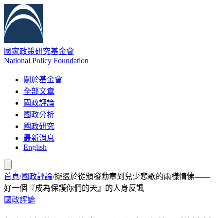
國家政策研究基金會
National Policy Foundation
關於基金會
全部文章
國政評論
國政分析
國政研究
最新消息
English
首頁
/
國政評論
/
擺盪於從頒發勳章到兒少悲歌的兩樣情愫——
好一個『成為保護你們的天』的人身反諷
國政評論