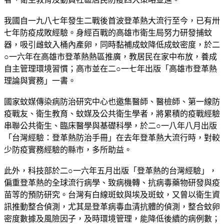
我國自一九八七年發生二戰後首波登革熱大流行至今，已有卅
七年防疫成敗經驗。身經百戰的高雄市衛生局努力研發捕蚊
器，吸引雌蚊入桶內產卵，同時黏補成蚊降低成蚊密度，於二
○一六年在高雄市登革熱熱區推廣，教居民在家中布放，養成
自主管理環境習慣；高市並在二○一七年出版「高雄市登革熱
理論與實務」一書。
國家蚊媒傳染病防治研究中心也邀集醫師、醫檢師、第一線防
疫戰友、衛生教育、蚊媒及公共衛生學者，將累積的疫戰經驗
串聯公共衛生、臨床醫學與基礎科學，於二○一八年八月出版
「台灣經驗：登革熱防治手冊」在去年登革熱大流行時，對較
少防疫實務經驗的縣市，多所助益。
此外，科技部於二○一六年五月出版「登革熱的台灣經驗」，
偏重登革熱的全球流行病學、致病機轉、抗病毒藥物研發與疫
苗等的預防研究。台灣有白線斑蚊與埃及斑蚊，又曾以衛生資
訊推動整合偵測，尤其是登革病毒血清抗體的偵測，整合蚊卵
密度數據及風險因子，及時環境管理，能降低後續的病例數；