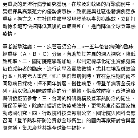
更重要的是流行病學研究發現，在埃及斑蚊區的群聚病例中，
易選擇具高繁殖力的優勢病毒株，致家庭與社區後發病例更多
重症。換言之，在社區中盡早發現登革病毒與病媒蚊，立即打
斷傳染鏈可快速降低其後的重症與死亡，進而降溫全球登革熱
疫情。
筆者誠摯建議：一、疾管署須公布二○一五年後各病例的臨床
輕重症（Ａ、Ｂ、Ｃ）分類，有助於其差異的深入探究，降低
致死率。二、國衛院應學新加坡，以制定標準化衛生資訊蒐集
每位感染者的臨床、流行病學及實驗數據，尤其在埃及斑蚊流
行區，凡有老人重症／死亡與群聚病例時，宜在急性期的兩不
同發病日採檢，擇不同年齡層、慢性病患，得登革病毒全長序
列，藉以徹底明瞭致重症的分子機轉，供高效防疫、改進治療
與研發疫苗參考。三、台灣的科研機構及登革熱防治的衛生、
環保等單位，除應持續評估防疫成效外，更需與東南亞國家推
動跨國研究。四、行政院科技會報辦公室、國衛院與國科會應
召開「登革熱科研防治貢獻全球衛生」的國內專家研討會與國
際會議，集思廣益共謀全球衛生福祉。