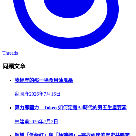
Threads
同類文章
我經歷的那一場食用油風暴
魏國彥
2026年7月16日
算力即國力 Token 如何定義AI時代的第五生產要素
林建甫
2026年7月2日
解構「低級紅」與「極端獨」─尋找兩岸的歷史共鳴箱