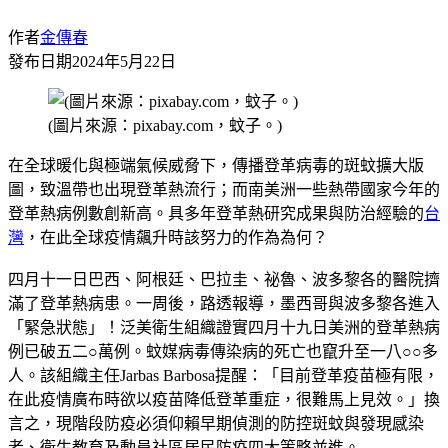
作者
金傳春
發布日期
2024年5月22日
(圖片來源：pixabay.com，蚊子。)
在全球暖化與極端氣候威脅下，傳播登革病毒的斑蚊擴大版
圖，致溫帶也出現登革熱流行；而南美洲一些熱帶國家今年的
登革熱病例數創新高。具多年登革熱研究成果與防治經驗的
台
灣
，在此全球疫情飆升時該努力的作為為何？
四月十一日巴西、阿根廷、巴拉圭、祕魯、波多黎各的醫院擠
滿了登革熱病患。一周後，路透報導，墨西哥與波多黎各進入
「緊急狀態」！泛美衛生組織證實四月十九日美洲的登革熱病
例已破五二○萬例。蚊媒病毒傳染病的死亡也竄升至一八○○多
人。該組織主任Jarbas Barbosa提醒：「目前登革疫苗極有限，
在此疫情廣布時欲以疫苗降低登革重症，很難馬上見效。」換
言之，現階段防疫必須仰賴早期偵測的防控斑蚊與發現感染
者、衛生教育及動員社區居民防疫四大策略並進。