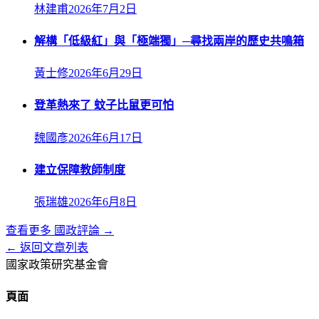
林建甫
2026年7月2日
解構「低級紅」與「極端獨」─尋找兩岸的歷史共鳴箱
黃士修
2026年6月29日
登革熱來了 蚊子比鼠更可怕
魏國彥
2026年6月17日
建立保障教師制度
張瑞雄
2026年6月8日
查看更多
國政評論
→
← 返回文章列表
國家政策研究基金會
頁面