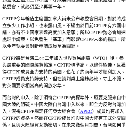
執委會，就必須至少再等一年。
CPTPP今年輪值主席國加拿大尚未公布執委會日期，對於將成
立多少工作小組，也未露口風。不過由於目前CPTPP有六國申
請，亦有不少國家表達高度加入意願；所以CPTPP勢必會加速
處理申請案，以免發生「塞車」而影響CPTPP未來的擴展，所
以今年執委會對新申請成員至為關鍵。
CPTPP將是台灣二○○二年加入世界貿易組織（WTO）後，參
與最重要的國際經貿協定。CPTPP標準高，以條件極佳，且獲
得CPTPP成員全力支持的英國，也花了約兩年半才順利加入。
CPTPP成員支持歸支持，但在談判桌上錙銖必較，寸土不讓，
對英國要求相當高的開放水準。
而台灣的申入，除了須符合CPTPP高標準外，還要克服來自中
國大陸的阻礙。中國大陸自台灣申入以來，即全力反對台灣加
入，漠視CPTPP規定任何亞太經合會（
APEC
）成員均有加入
CPTPP的資格。然而在CPTPP成員均與中國大陸有正式外交關
係，且與大陸經貿互動密切。在未來幾個月期間，台灣如何爭