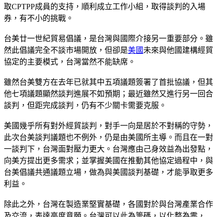
取CPTPP成員的支持，順利成立工作小組，取得談判的入場
券，有不小的挑戰。
台美廿一世紀貿易倡議，是台灣與國際介接另一重要部分。雖
然此倡議完全不談市場開放，但卻是
美國
未來與他國建構經貿
協定的主要模式，台灣當然不能缺席。
雖然台美雙方在去年已就其中五項議題簽署了首批協議，但其
他七項議題顯然談判進展不如預期；最近雖然又進行另一回合
談判，但距完成談判，仍有不少關卡需要克服。
美國幾乎所有對外經貿談判，對手一向是居於不對稱的守勢，
此次台美談判議題也不例外，仍是由美國所主導。而且在一對
一談判下，台灣面對壓力更大。台灣應由己身效益為出發點，
向美方提出更多需求；並掌握美國在推動其他協定過程中，與
台美倡議共通議題立場，做為與美國談判基礎，才能爭取更多
利益。
除此之外，台灣在製造業堅實基礎，各國對於與台灣產業合作
及交流，表達高度意願。台灣可以此為籌碼，以化整為零，