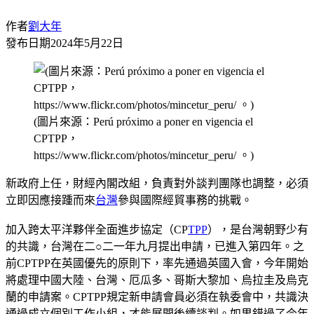
作者
劉大年
發布日期
2024年5月22日
(圖片來源：Perú próximo a poner en vigencia el
CPTPP，
https://www.flickr.com/photos/mincetur_peru/ 。)
新政府上任，財經內閣改組，負責對外談判團隊也調整，必須
立即因應接踵而來
台灣
參與國際經貿事務的挑戰。
加入跨太平洋夥伴全面進步協定（CP
TPP
），是台灣朝野少有
的共識，台灣在二○二一年九月提出申請，已進入第四年。之
前CPTPP在英國優先的原則下，率先通過英國入會，今年開始
將處理中國大陸、台灣、厄瓜多、哥斯大黎加、烏拉圭及烏克
蘭的申請案。CPTPP規定新申請會員必須在執委會中，共識決
通過成立個別工作小組，才能展開後續談判。如果錯過了今年