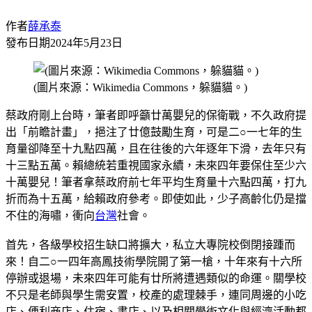
作者
薛承泰
發布日期
2024年5月23日
(圖片來源：Wikimedia Commons，躲貓貓。)
蔡政府剛上台時，筆者即呼籲廿萬嬰兒的保衛戰，不久政府提
出「前瞻計畫」，挹注了廿億鼓勵生育，可是二○一七年的生
育量卻降至十九點四萬，且在往後的六年逐年下滑，去年只有
十三點五萬。賴總統若重視國家永續，未來四年要保住至少六
十萬嬰兒！筆者拿蔡政府前七年平均生育量十六點四萬，打九
折而為十五萬，給賴政府參考。即使如此，少子高齡化仍是擋
不住的海嘯，衝向
台灣
社會。
首先，各級學校招生缺口將擴大，私立大專院校倒閉接踵而
來！自二○一四年高鳳技術學院開了第一槍，十年來有十六所
停辦或退場，未來四年可能有廿所將遭遇類似的命運。關學校
不只是老師與學生需安置，校產的處理棘手，連同周邊的小吃
店、便利商店、住宿、書店、以及相關學術文化與經濟活動都