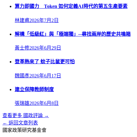
算力即國力 Token 如何定義AI時代的第五生產要素
林建甫
2026年7月2日
解構「低級紅」與「極端獨」─尋找兩岸的歷史共鳴箱
黃士修
2026年6月29日
登革熱來了 蚊子比鼠更可怕
魏國彥
2026年6月17日
建立保障教師制度
張瑞雄
2026年6月8日
查看更多
國政評論
→
← 返回文章列表
國家政策研究基金會