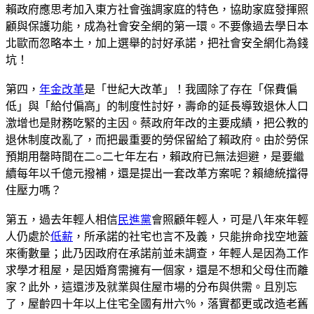
賴政府應思考加入東方社會強調家庭的特色，協助家庭發揮照
顧與保護功能，成為社會安全網的第一環。不要像過去學日本
北歐而忽略本土，加上選舉的討好承諾，把社會安全網化為錢
坑！
第四，
年金改革
是「世紀大改革」！我國除了存在「保費偏
低」與「給付偏高」的制度性討好，壽命的延長導致退休人口
激增也是財務吃緊的主因。蔡政府年改的主要成績，把公教的
退休制度改亂了，而把最重要的勞保留給了賴政府。由於勞保
預期用罄時間在二○二七年左右，賴政府已無法迴避，是要繼
續每年以千億元撥補，還是提出一套改革方案呢？賴總統擋得
住壓力嗎？
第五，過去年輕人相信
民進黨
會照顧年輕人，可是八年來年輕
人仍處於
低薪
，所承諾的社宅也言不及義，只能拚命找空地蓋
來衝數量；此乃因政府在承諾前並未調查，年輕人是因為工作
求學才租屋，是因婚育需擁有一個家，還是不想和父母住而離
家？此外，這還涉及就業與住屋市場的分布與供需。且別忘
了，屋齡四十年以上住宅全國有卅六％，落實都更或改造老舊