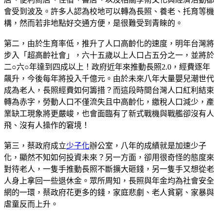
會受到波及。許多人認為校地可以轉為長照、養老、托育等機
構，然而若非地點好交通方便，是很難受到青睞的。
第二，由於生育率低，推升了人口高齡化的速度，明年台灣將
步入「超高齡社會」，六十五歲以上人口占五分之一，並將於
二○六○年達到四成以上！政府近年來推動長照2.0，經費逐年
飆升，今後每年將投入千億元。由於未來八年大量嬰兒潮世代
成為老人，長照經費如何籌措？而這段時間台灣人口紅利結束
轉為赤字，勞動人口不僅流失且中高齡化，繳稅人口減少，產
業缺工現象將更嚴峻，也會面臨有了新式戰機與戰艦卻沒有人
飛、沒有人操作的窘境！
第三，蔡政府成立
少子化
辦公室，八年的成績就是加速少子
化，顯然不知如何投資未來？另一方面，卻用很奇怪的態度來
對待老人，一隻手推動長照不斷擴大砸錢，另一隻手又想從老
人身上拿回一些退休金。眾所周知，長照與年金均為社會安全
網的一環，蔡政府花更多的錢，家庭悲劇、老人貧窮、家暴與
虐童反而上升。