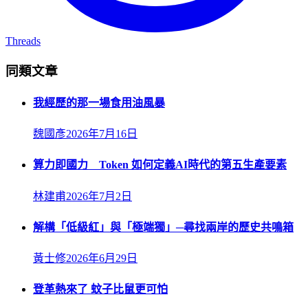
Threads
同類文章
我經歷的那一場食用油風暴
魏國彥
2026年7月16日
算力即國力 Token 如何定義AI時代的第五生產要素
林建甫
2026年7月2日
解構「低級紅」與「極端獨」─尋找兩岸的歷史共鳴箱
黃士修
2026年6月29日
登革熱來了 蚊子比鼠更可怕