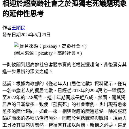
相迎於超高齡社會之於孤獨老死議題現象
的延伸性思考
作者
王順民
發布日期
2024年5月29日
(圖片來源：pixabay，高齡社會。)
一則攸關到超高齡社會客觀事實的老權變遷趨向，背後實有其
進一步思辨的深究之處。
話說：根據內政部的《僅老年人口居住宅數》資料顯示，僅有
一名65歲老人的獨居宅數，已經從2013年的29.4萬宅一舉擴及
至2022年的52.8萬宅，這十年期間成長近八成，然而，隨其獨
居戶的日漸增多，致使『孤獨死』的社會案例，也出現有愈來
愈多的變化趨向，如此一來，相與對應的變遷意涵，除卻服務
輸送而來的各種防治措施外，回應於包括戰略與戰術、規範與
工具及其實然與應然，皆須有其加以解構、新構之必要，這是