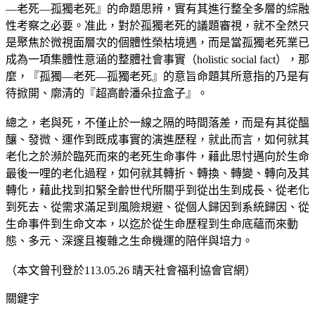
—老死—孤獨老死』的命題思辨，實有其進行整全多層的綜融
性考察之必要。准此，對於孤獨老死的議題審視，就不全然只
是聚焦於微視面層次的個體性榮枯境遇，而是當孤獨老死業已
成為一項集體性意涵的整體社會事實（holistic social fact），那
麼，『孤獨—老死—孤獨老死』的意旨命題其所意指的乃是有
待掀開、廓清的『超高齡潘朵拉盒子』。
總之，老與死，不僅止於一線之隔的時間落差，而是有其從醞
釀、發微、運作到既成事實的演進歷程，就此而言，如何就其
老化之於瀕於臨死而來的老死生命事件，藉此思忖邁向於生命
最後一哩的老化過程，如何就其轉折、轉換、轉變、轉向及其
轉化，藉此找到扣緊全齡世代所關乎到從出生到成長、從老化
到死去、從需求滿足到風險規避、從個人歸因到系統歸因、從
生命事件到生命文本，以迄於從生命歷程到生命底蘊而來動
態、多元、深邃且複雜之生命機運的陪伴與培力。
（本文曾刊登於113.05.26 晴天社會福利協會官網）
關鍵字