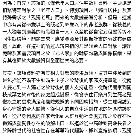
因為：首先，該項的《僅老年人口居住宅數》資料，主要還是
扣緊特定對象之「老年人口」、特別項目之「獨自居住」及其
特殊需求之「孤獨老死」而來的大數據基礎分析，但是，這當
中亦有其從65歲以上的既老到65歲以下的非老族群、從狹義的
一人獨老到廣義的時段獨自一人，以至於從自宅到租屋等等不
同生態環境、問題需求、應變資源及其照顧計畫的分殊布建處
遇。冀此，在這裡的論述思辨直指的乃是涵蓋人口對象、議題
範疇及其需要項目之於『老人學』的輪廓勾勒與圖像描繪，是
有其復歸於大數據資料全面勘察的必要。
其次，該項資料亦有其相與對應的變遷意涵，這其中涉及到的
是包括從不婚不生到婚生少子之於背後的家庭支持量能、從兩
人雙老到一人獨老之於背後的個人支持能量、從跨代闔家到開
枝散葉之於背後的家庭組成變遷、從食衣住行樂育到生死老殘
傷疾之於需求滿足和風險規避的不同因應措施、從生理照護到
身心守護的全人關懷、從個人的自立生活到在地的社區防護網
絡、從己身獨處的在家老化到人群互動社會處方籤之於存在性
孤獨與孤獨性存在的破解出口，以迄於從中高齡到高齡長者之
於跨齡世代的社會性存在等等時代趨勢，據以直指該項『孤獨