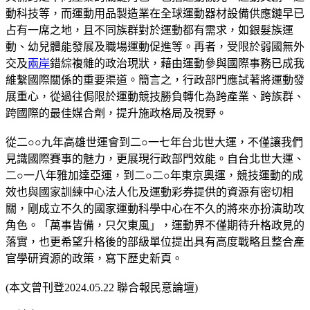
動科技等，而運動用品製造業在全球運動器材設備供應鏈早已
占有一席之地，且不同族群對於運動都有需求，如銀髮族運
動、幼兒體能發展及職場運動促進等。再者，受限於弱國無外
交及
兩岸
錯綜複雜的政治現狀，藉由運動參與國際事務已成我
維繫國際關係的重要渠道。簡言之，行政部門應試著將運動發
展重心，從過往侷限於運動競技勝負轉化為跨產業、跨族群、
跨國際的最佳媒合劑，提升施政格局及視野。
從二○○九年高雄世運會到二○一七年台北世大運，不僅讓我們
見識國際賽事的魅力，更展現行政部門效能。自台北世大運、
二○一八年雅加達亞運，到二○二○年東京奧運，競技運動的成
效也與國家訓練中心法人化及運動彩券提供的資源有密切相
關，剛成立不久的國家運動科學中心在不久的將來亦扮演助攻
角色。「萬事皆備，只欠東風」，運動界不僅期待升格政見的
落實，也更希望升格後的部級單位提出具有高度戰略且整合產
官學研資源的政策，寫下歷史新頁。
(本文曾刊登2024.05.22 聯合報民意論壇)