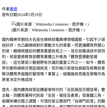
作者
黃煜
發布日期
2024年5月29日
(圖片來源：Wikimedia Commons，跑步機。)
國內職棒早期四大名投在總統就職典禮領唱國歌，引起不少球
迷好評，也凸顯總統對於運動文化的尊重。而更讓體育界關心
的是，賴總統選前的體育重要政見之一、並在就職演說中提到
的，就是要將教育部體育署獨立升格為「體育暨運動發展
部」，這也算是少數朝野有共識的重要工作之一。如今，體育
界也期待總統兌現這個政見，但升格只是增加員額及經費就會
解決體育界面臨的窘境嗎？事實上，組織施政思維及策略作為
將會決定升格成效。
首先，國內體育政策從體委會時代的「全民競技花開並蒂」雙
主軸，到體育署時代則是「全民、競技及產業」發展鐵三角，
組織架構也隨之調整。可惜的是公務部門「自掃門前雪」的觀
念，使得組織內部業務缺乏整合，單打獨鬥的結果自然是事倍