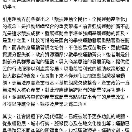
功半。
引用運動界前輩提出之「競技運動全民化、全民運動產業化」
的概念，是推動組織整合的重要架構。前者強調運動推廣不能
光是追求競技成就，發展運動金字塔並強調基層運動的普及，
是重中之重，比較可惜的是國內的學校運動發展重點著重在勝
負，而非終身運動習慣之培養，不僅容易揠苗助長，更使運動
資源分配失衡，政府資源獨厚少數學校運動菁英。後者則是針
對部分具群眾基礎的運動，導入商業思維的發展策略，提供便
民的行政服務以利產業發展。現階段福利式的補助政策形塑了
皆大歡喜的表象，但長期下來不僅弱化民間運動組織發展動
能，更無法厚實產業根基。基於組織欠缺整合，產業政策一直
無法融入核心產業，對此理應建構跨部門的商業發展功能小
組，並盤點各單位的產業或商業亮點以提出合宜的產業政策，
才得以呼應全民、競技及產業之鐵三角。
其次，社會變遷下的現代運動，已經被賦予更多功能的載體，
從永續發展、城市行銷、凝聚民心及在地文化輸出等；運動已
具備跨足不同產業的關鍵角色，包括運動觀光、運動文創、運