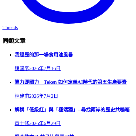
Threads
同類文章
我經歷的那一場食用油風暴
魏國彥
2026年7月16日
算力即國力 Token 如何定義AI時代的第五生產要素
林建甫
2026年7月2日
解構「低級紅」與「極端獨」─尋找兩岸的歷史共鳴箱
黃士修
2026年6月29日