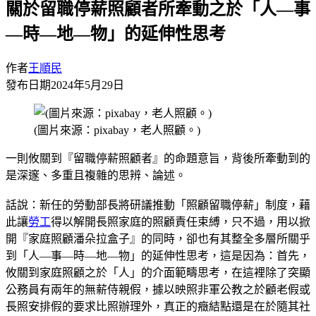
關於留職停薪照顧者所牽動之於「人—事
—時—地—物」的延伸性思考
作者
王順民
發布日期
2024年5月29日
(圖片來源：pixabay，老人照顧。)
一則攸關到『留職停薪照顧者』的命題意旨，背後所牽動到的
是深邃、多重且複雜的思辨、論述。
話說：新任的勞動部長將研議推動「照顧留職停薪」制度，藉
此讓
勞工
得以解開長照家庭的照顧責任束縛，只不過，用以掀
開『家庭照顧潘朵拉盒子』的同時，卻也有其整全多層所關乎
到「人—事—時—地—物」的延伸性思考，這是因為：首先，
攸關到家庭照顧之於「人」的介面範疇思考，在這裡除了突顯
公務員有兩年的無薪侍親假，據以映照非軍公教之於顧老假或
長照安排假的要求比照辦理外，真正的癥結點還是在於隨其社