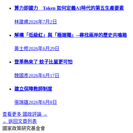
算力即國力 Token 如何定義AI時代的第五生產要素
林建甫
2026年7月2日
解構「低級紅」與「極端獨」─尋找兩岸的歷史共鳴箱
黃士修
2026年6月29日
登革熱來了 蚊子比鼠更可怕
魏國彥
2026年6月17日
建立保障教師制度
張瑞雄
2026年6月8日
查看更多
國政評論
→
← 返回文章列表
國家政策研究基金會