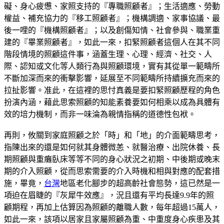
礙、身心疲憊、家照支持的『專職照顧者』；生活適應、勞動
權益、補充協力的『移工照顧者』；機構調適、家事協議、最
後一哩的『機構照顧者』；以及創傷知情、社會參與、職業重
建的『畢業照顧者』，如此一來，扣緊照顧者這個人在其不同
階段情境的照顧這件事，涵蓋生理、心理、經濟、社交、人
際、認知或文化等人類行為與照顧環境，實有其從單一範疇所
不斷加深而來的衝擊影響，延展至不同範疇所持續擴充而來的
拉扯影響。准此，在這裡的思忖真義是要扣緊照顧歷程的角色
扮演內涵，藉此思索照顧的知能素養要如何相乘以成為具體有
效的培力機制，而非一味淪為親情指稱的道德性包袱。
再則，攸關到家庭照顧之於「時」和「地」的介面範疇思考，
指陳出來的還是如何就其身體微恙、就醫治療、出院休養、長
期照顧與重癱臥床等等不同的身心狀況之初期、中後期或晚末
期的介入照顧，從而思索需要的介入時機和相與對應的配套措
施，畢竟，
台灣
地區老化腳步的超高齡社會態勢，這已然是一
項迫在眉睫的『灰犀牛效應』，況且還有平均長達9.9年的照
顧期程，再加上估算因為照顧的離職人數，每年超過15萬人，
如此一來，該項以居家且家屬照顧為重、中重度身心疾患及其