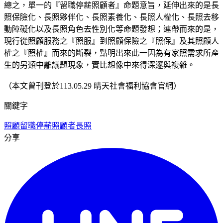
總之，單一的『留職停薪照顧者』命題意旨，延伸出來的是長
照保險化、長照夥伴化、長照素養化、長照人權化、長照去移
動障礙化以及長照角色去性別化等命題發想；連帶而來的是，
現行從照顧服務之『照服』到照顧保險之『照保』及其照顧人
權之『照權』而來的斷裂，點明出來此一因為有家照需求所產
生的另類中離議題現象，實比想像中來得深邃與複雜。
（本文曾刊登於113.05.29 晴天社會福利協會官網）
關鍵字
照顧留職停薪
照顧者
長照
分享