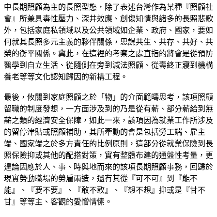
中長期照顧為主的長照型態，除了表述台灣作為某種『照顧社
會』所兼具毒性壓力、深井效應、創傷知情與諸多的長照悲歌
外，包括家庭私領域以及公共領域如企業、政府、國家，要如
何就其長照多元主義的夥伴關係，思謀共生、共存、共好、共
榮的衡平關係。冀此，在這裡的考察之處直指的將會是從預防
醫學到自立生活、從隨側在旁到減法照顧、從壽終正寢到機構
養老等等文化認知歸因的新構工程。
最後，攸關到家庭照顧之於「物」的介面範疇思考，該項照顧
留職的制度發想，一方面涉及到的乃是從有薪、部分薪給到無
薪之類的經濟安全保障，如此一來，該項因為就業工作所涉及
的留停津貼或照顧補助，其所牽動的會是包括勞工端、雇主
端、國家端之於多方責任的比例原則，這部分從就業保險到長
照保險抑或其他的配搭對策，實有整體布建的通盤性考量，更
遑論因應於人、事、時與地而來的該項長期照顧事務，回歸於
現實勞動職場的勞雇兩造，還有其從『可不可』到『能不
能』、『要不要』、『敢不敢』、『想不想』抑或是『甘不
甘』等等主、客觀的愛憎情愫。