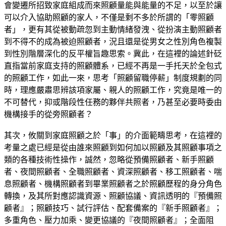
會變遷所招致家庭組成而來照顧量能與能量的不足，以至於讓
可以介入協助照顧的家人，不僅是剩不多於所謂的「零照顧
者」，更有其從被動疏忽到主動情緒發洩、從扮演主動照顧者
到不得不的成為被迫照顧者，況且還是從男女之性別角色複製
到性別階層深化的反平權旨趣思索。冀此，在這裡的論述針砭
直指當前家庭支持的照顧體系，已經不再是一手托天於全包式
的照顧工作，如此一來，思考「照顧留職停薪」制度規劃的同
時，理應嚴肅思辨該項家屬、親人的照顧工作，究竟是唯一的
不可替代，抑或階段性任務的夥伴共照者，乃甚至必要時委由
機構接手的從旁照顧者？
其次，攸關到家庭照顧之於「事」的介面範疇思考，在這裡的
考量之處已經是從由誰來照顧到如何加以照顧及其照顧事項之
類的各種技術性操作，誠然，忽略從預備照顧者、新手照顧
者、夜間照顧者、全職照顧者、資深照顧者、移工照顧者、喘
息照顧者、機構照顧者到畢業照顧者之於照顧歷程的身分角色
轉換，及其所對應認識資源、照顧協議、資訊透明的『預備照
顧者』；照顧技巧、試行評估、配套備案的『新手照顧者』；
多重角色、壓力加乘、變更協議的『夜間照顧者』；全面阻