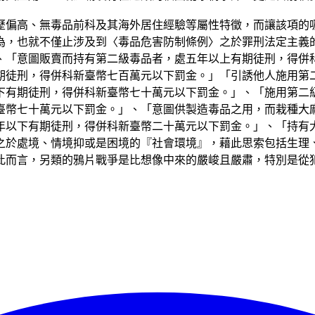
歷偏高、無毒品前科及其海外居住經驗等屬性特徵，而讓該項的
為，也就不僅止涉及到〈毒品危害防制條例〉之於罪刑法定主義
、「意圖販賣而持有第二級毒品者，處五年以上有期徒刑，得併
期徒刑，得併科新臺幣七百萬元以下罰金。」「引誘他人施用第
下有期徒刑，得併科新臺幣七十萬元以下罰金。」、「施用第二
臺幣七十萬元以下罰金。」、「意圖供製造毒品之用，而栽種大
年以下有期徒刑，得併科新臺幣二十萬元以下罰金。」、「持有
之於處境、情境抑或是困境的『社會環境』，藉此思索包括生理
此而言，另類的鴉片戰爭是比想像中來的嚴峻且嚴肅，特別是從