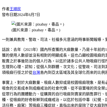
作者
王順民
發布日期
2024年6月7日
(圖片來源：pixabay，毒品。)
一則兼具教育、警政、司法、社福多元意涵的時事新聞報導，
話說：去年（2023年）國內所查獲的大麻數量，乃是十年前
獲的使用人數卻並沒有相對的明顯成長，這也凸顯校園吸麻的
販賣之於事後防治的個人行為，以迄於諸多公共人物吸麻行徑
生理到心理、認知；從個人到群體、次文化；從警政、司法到
項吸麻行徑之於從
台灣
島內到亞太區域及其全球化而來的比例
事實上，對於大麻數量、吸麻人數抑或是校園吸麻現象，是有
吸食的交易成本到成癮戒治的社會代價、從不容置喙的完全禁
從眾行為的團體動力、從購買的自行吸麻到賣家的銷售罪行、
種、從吸麻的好奇新鮮到成癮戒治，以迄於包括中毒（幻覺、
活任務、麻駕）等吸麻三種症狀，直指出來的是除了從大麻到