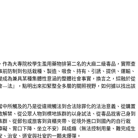
是，作為大專院校學生濫用藥物排第二名的大麻二級毒品，實際查
事前防制到包括栽種、製造、吸食、持有、引誘、提供、運輸、
變成為兼具某種集體性意涵的整體社會事實，換言之，綜融於從
會—法』，點明出來扣緊整全多層的關照視野，如何據以找出該
當中所觸及的乃是從違規觸法到合法除罪化的法治意義、從購置
放解禁、從公眾人物到標地族群的以身試法、從毒品戕害己身到
族群、從郵包或旅客到貨櫃夾帶、從境外進口到國內的自行栽
障礙、胃口下降、坐立不安）與成癮（無法控制用量、難完成生
安、治安、道安與社安的一顆未爆彈。