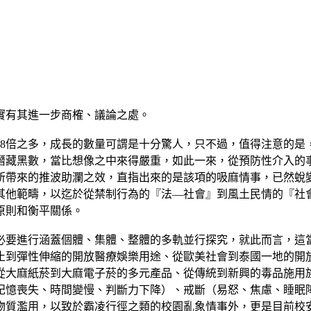
實有其進一步商榷、議論之處。
的18倍之多，成長的數量可謂是十分驚人，只不過，值得注意的
潛藏黑數，當比想像之中來得嚴重，如此一來，從預防性介入的
所帶來的推波助瀾之效，直指出來的是該項的吸麻情事，已然蛻
其他範疇，以迄於從禁制行為的『法—社會』到風土民情的『社
原則和衡平關係。
必要進行涵蓋個體、集體、整體的多軌並行探究，就此而言，這
止到彈性伸縮的開放醫療娛樂用途、從歐美社會到泰國一地的開
從大麻紙菸到大麻電子菸的多元產品、從傳統到新興的毒品施用
記憶喪失、時間變慢、判斷力下降）、戒斷（易怒、焦慮、睡眠
物質濫用，以致於霸凌行徑之類的校園亂象情事外，更是目前校