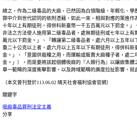
總之，作為二級毒品的大麻，已然因為白領階級、年輕化、學
罪中介到世代認同的依附憑藉，如此一來，相與對應的策進作
十年以上有期徒刑，得併科新臺幣一千五百萬元以下罰金。」
非法之方法使人施用第二級毒品者，處無期徒刑或七年以上有
萬元以下罰金。」、「轉讓第二級毒品者，處六月以上五年以
重二十公克以上者，處六月以上五年以下有期徒刑，得併科新
金。」、「意圖供栽種之用，而運輸或販賣大麻種子者，處二
金。」），而是要將該起個體吸麻的『人類行為』以鑲嵌集體
單一範疇的深度衝擊影響，以及跨域範疇的廣度拉扯影響，就
（本文曾刊登於113.06.02 晴天社會福利協會官網）
關鍵字
吸麻
毒品
罪刑法定主義
分享