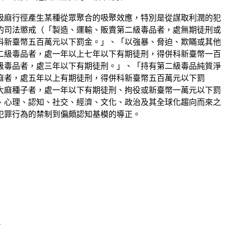
吸麻行徑產生某種從眾聚合的吸聚效應，特別是從謀取利潤的犯
的司法懲戒（「製造、運輸、販賣第二級毒品者，處無期徒刑或
科新臺幣五百萬元以下罰金。」、「以強暴、脅迫、欺瞞或其他
二級毒品者，處一年以上七年以下有期徒刑，得併科新臺幣一百
級毒品者，處三年以下有期徒刑。」、「持有第二級毒品純質淨
麻者，處五年以上有期徒刑，得併科新臺幣五百萬元以下罰
大麻種子者，處一年以下有期徒刑、拘役或新臺幣一萬元以下罰
、心理、認知、社交、經濟、文化、政治及其全球化趨向而來之
犯罪行為的禁制到偏頗認知基模的導正。