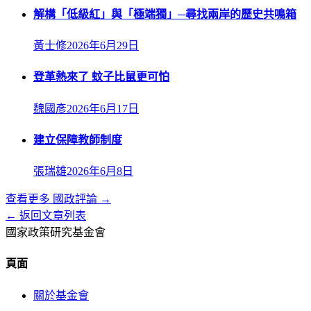
解構「低級紅」與「極端獨」─尋找兩岸的歷史共鳴箱
黃士修
2026年6月29日
登革熱來了 蚊子比鼠更可怕
魏國彥
2026年6月17日
建立保障教師制度
張瑞雄
2026年6月8日
查看更多
國政評論
→
← 返回文章列表
國家政策研究基金會
頁面
關於基金會