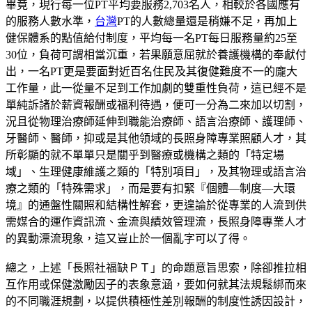
畢竟，現行每一位PT平均要服務2,703名人，相較於各國應有
的服務人數水準，
台灣
PT的人數總量還是稍嫌不足，再加上
健保體系的點值給付制度，平均每一名PT每日服務量約25至
30位，負荷可謂相當沉重，若果願意屈就於養護機構的奉獻付
出，一名PT更是要面對近百名住民及其復健難度不一的龐大
工作量，此一從量不足到工作加劇的雙重性負荷，這已經不是
單純訴諸於薪資報酬或福利待遇，便可一分為二來加以切割，
況且從物理治療師延伸到職能治療師、語言治療師、護理師、
牙醫師、醫師，抑或是其他領域的長照身障專業照顧人才，其
所彰顯的就不單單只是關乎到醫療或機構之類的「特定場
域」、生理健康維護之類的「特別項目」，及其物理或語言治
療之類的「特殊需求」，而是要有扣緊『個體—制度—大環
境』的通盤性關照和結構性解套，更遑論於從專業的人流到供
需媒合的運作資訊流、金流與績效管理流，長照身障專業人才
的異動漂流現象，這又豈止於一個亂字可以了得。
總之，上述「長照社福缺ＰＴ」的命題意旨思索，除卻推拉相
互作用或保健激勵因子的表象意涵，要如何就其法規鬆綁而來
的不同職涯規劃，以提供積極性差別報酬的制度性誘因設計，