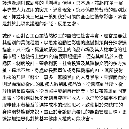
護遭逢剝削或剝奪的『剝權』情境，只不過，該起PT單一醫
事專業人力運用的突兀、迷亂現象，究竟係屬於暫時的個別狀
況，抑或冰凍三尺且一葉知秋於可能的全面性衝擊影響，這會
是對於此現象議題的針砭、反思之處。
誠然，面對百工百業皆然缺工的整體性社會事實，理當是要就
其個別的業態種類，以思索滾動性影響的應變對策與分殊處遇
措施，只不過，擺盪於績效至上的商品市場及其人權本位的社
福市場，這使得上述PT的首要職場選擇，便有其糾結於人性
誘因、制度設計、營收利潤、社會投資及其障權文明的多方拉
扯，遠地不說，身處於長照單位或身障機構的PT，其所投射
出來的乃是『錢少—事多—無願景』的人身景象，具體而微的
則是顯現於從PT的服務人數到服務品質、從醫院到診所、從
診所到長照場域、從長照場域到自行開業、從日夜輪班到固定
班表、從服務對象多元到自費療程收入，以迄於從醫事本位到
服務使用者權益等選擇成本的理性思考，致使對於欠缺PT的
身障弱勢族群來說，豈止於奢談健康老化的照顧管理目標，更
遑論加速惡化對於基本健康人權的可能戕害。