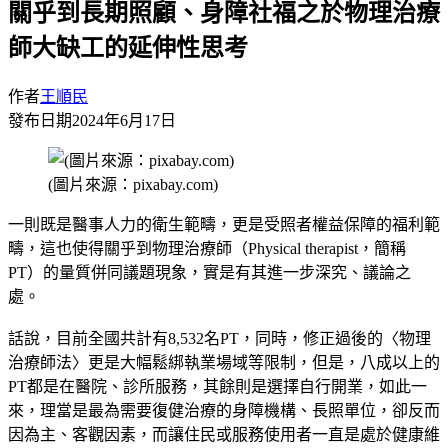
關乎到長期照顧、身障社福之於物理治療
師大缺工的延伸性思考
作者
王順民
發布日期
2024年6月17日
(圖片來源：pixabay.com)
一則既是醫事人力的衛生範疇，更是受照者權益保障的福利範
疇，這也使得關乎到物理治療師（Physical therapist，簡稱
PT）的量質併同議題現象，實是有其進一步深究、議論之
處。
話說，目前全國共計有8,532名PT，同時，修正過後的〈物理
治療師法〉更是大幅鬆綁執業場域等限制，但是，八成以上的
PT都是在醫院、診所服務，其餘則是選擇自行開業，如此一
來，理當是最為需要復健治療的身障機構、長照單位，卻反而
因為主、客觀因素，而讓住民或服務使用者一直是處於健康維