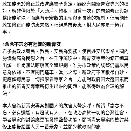
政策能勇於修正並改進應給予肯定，雖然有關新青安專案的檢
討，應非僅限於「人頭戶、轉租、限貸一次」的問題修正與調
整所能解決，而應有更宏觀的主軸與更長遠的規劃，但若能因
政策修正而能防患未然，杜絕房市後患，對人民亦是一椿好
事。
4念念不忘必有迴響的新青安
君子為政以養民、教民、安民為要務，使百姓安居樂業。國內
房價偏高為民怨之首，在千呼萬喚中，新青安專案的修正總算
出爐，雖尚無法瞭解其全盤規劃，唯房市政策的調整仍需以民
意為依歸，不宜閉門造車，當此之際，新政府不宜敝帚自珍，
更應傾聽民意，博採學者專家之言，方能對政府因大選因素而
推出的新青安專案所衍生出來的問題，能獲得較為合理的解
決。
本人曾為新青安專案對國人的危害大聲疾呼，所謂「念念不
忘，必有迴響，有燈就有人」，在政治高於一切的台灣社會，
學者專家的討論應更能發揮監督功能，願新青安專案的檢討與
修正能帶給國人另一番景象，並願少數政府的施