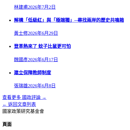
林建甫
2026年7月2日
解構「低級紅」與「極端獨」─尋找兩岸的歷史共鳴箱
黃士修
2026年6月29日
登革熱來了 蚊子比鼠更可怕
魏國彥
2026年6月17日
建立保障教師制度
張瑞雄
2026年6月8日
查看更多
國政評論
→
← 返回文章列表
國家政策研究基金會
頁面