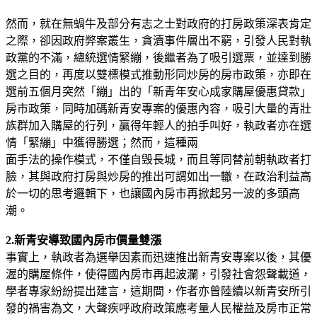
然而，就在無蝸牛及部分有志之士對政府的打房政策深表肯定
之際，卻因政府弊案叢生，貪瀆事件層出不窮，引發人民對執
政黨的不滿，總統選情緊繃，後繼者為了吸引選票，並達到勝
選之目的，再度以雙標模式推動形同炒房的房市政策，亦即在
選前五個月突然「繃」出的「新青年安心成家購屋優惠貸款」
房市政策，同時加碼新青安專案的優惠內容，吸引大量的青壯
族群加入購屋的行列，贏得年輕人的拍手叫好，執政者亦在選
情「緊繃」中獲得勝選；然而，這種兩
面手法的操作模式，不僅自毁長城，而且等同替前朝執政者打
臉，其與政府打房與炒房的推出可謂如出一轍，在政治利益高
於一切的思考邏輯下，也讓國內房市再掀起另一波的多頭高
潮。
2.新青安導致國內房市價量雙漲
事實上，執政者為選舉因素而迅速推出新青安專案以後，其優
渥的購屋條件，使得國內房市再起波瀾，引發社會怨聲載道，
學者專家紛紛提出建言，這期間，作者亦曾陸續以新青安所引
發的禍害為文，大聲疾呼政府政策應考量人民權益及房市正常