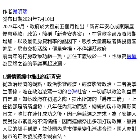
作者
謝明瑞
發布日期
2024年7月10日
2023年8月，政府於大選前五個月推出「新青年安心成家購屋
優惠貸款」政策，簡稱「新青安專案」，在貸款金額及寬限期
增加，以及最低房貸利率的誘因下，吸引大量購屋者與投機客
進駐，房市交投活絡，價量齊揚，不僅讓蔡政府
前兩年的打房政策功虧一簣，居住正義毁於一旦，也讓高
房價
為民怨之首的爭議再起波瀾。
1.選情緊繃中推出的新青安
從政治經濟的觀點，政治影響經濟，經濟影響政治，二者為孿
生關係，唯在政治凌駕一切的
台灣
社會，一切都以政治利益馬
首是瞻，如蔡政府在初選之際，提出所謂的「房市三箭」，上
任後卻是箭箭虛發，八年任內無功而返，總統的房市政策形同
具文，唯其在連任成功之後，因已無競選之需求，為了安撫人
民對房市紊亂的不滿情緒，因而連續祭出多項打房政策，贏得
人民的額手稱慶，並使國內房市價量變化漸趨合理，國人亦對
房市的正常發展持樂觀看法。