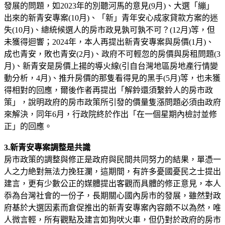
發展的問題，如2023年的別聽河馬的意見(9月)、大選「繃」
出來的新青安專案(10月)、「新」青年安心成家貸款方案的迷
失(10月)、總統候選人的房市政見孰可孰不可？(12月)等，但
未獲得迴響；2024年，本人再提出新青安專案與房價(1月)、
成也青安，敗也青安(2月)、政府不可輕忽的房價與房租問題(3
月)、新青安是房價上揚的導火線(引自台灣地區房地產行情變
動分析，4月)、推升房價的那隻看得見的黑手(5月)等，也未獲
得相對的回應，爾後作者再提出「解鈴還須繫鈴人的房市政
策」，說明政府的房市政策所引發的價量隻漲問題必須由政府
來解決，同年6月，行政院終於作出「在一個星期內檢討並修
正」的回應。
3.新青安專案調整是共識
房市政策的調整與修正是政府與民間共同努力的結果，單憑一
人之力絶對無法力挽狂瀾，這期間，有許多憂國憂民之士提出
建言，更有少數公正的媒體提出客觀而具體的修正意見，本人
忝為台灣社會的一份子，長期關心國內房市的發展，雖然對政
府基於大選因素而倉促推出的新青安專案內容頗不以為然，唯
人微言輕，所有觀點及建言如狗吠火車，但仍對於政府的房市