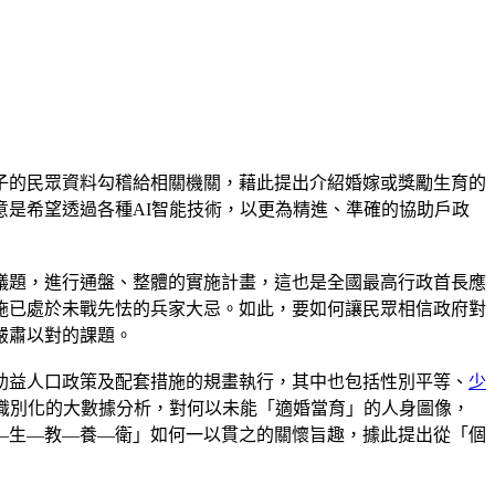
子的民眾資料勾稽給相關機關，藉此提出介紹婚嫁或獎勵生育的
是希望透過各種AI智能技術，以更為精進、準確的協助戶政
議題，進行通盤、整體的實施計畫，這也是全國最高行政首長應
施已處於未戰先怯的兵家大忌。如此，要如何讓民眾相信政府對
嚴肅以對的課題。
助益人口政策及配套措施的規畫執行，其中也包括性別平等、
少
識別化的大數據分析，對何以未能「適婚當育」的人身圖像，
—生—教—養—衛」如何一以貫之的關懷旨趣，據此提出從「個