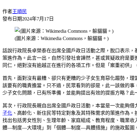
作者
王順民
發布日期
2024年7月17日
(圖片來源：Wikimedia Commons，躲貓貓。)
話說行政院長卓榮泰在出席全國戶政日活動之際，脫口表示，
策進作為。此言一出，自然引發社會譁然，甚或質疑政府是要
同仁，絕對沒有逾越正在進行的各項工作。但是「案重初供」
首先，面對沒有最糟、卻只有更糟的少子女生育惡化趨勢，理
該要有的職責擔當。只不過，民眾看到的卻是，此一該做的事
少子女化問題，已有所準備，並能夠提出有效的提振方略？此
其次，行政院長親自出席全國戶政日活動，本當是一次能夠借
子化
、高齡化、新住民等特定對象及其特殊需求的策進作為。
找出包括男女性別、生理年齡、家庭組成、教育程度、職業收
體—制度—大環境」到「個體—制度—具體措施」的施政藍圖