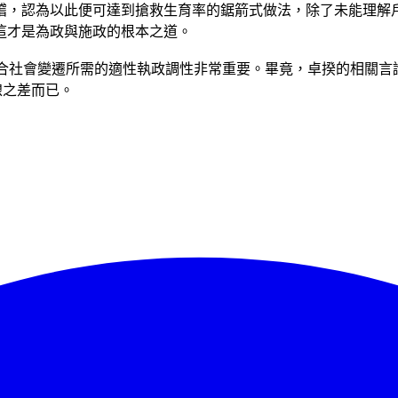
稽，認為以此便可達到搶救生育率的鋸箭式做法，除了未能理解
這才是為政與施政的根本之道。
遷所需的適性執政調性非常重要。畢竟，卓揆的相關言論，已讓同為「AI」
的一線之差而已。