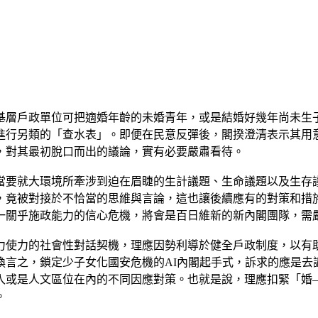
基層戶政單位可把適婚年齡的未婚青年，或是結婚好幾年尚未生
進行另類的「查水表」。即便在民意反彈後，閣揆澄清表示其用意
，對其最初脫口而出的議論，實有必要嚴肅看待。
當要就大環境所牽涉到迫在眉睫的生計議題、生命議題以及生存
，竟被對接於不恰當的思維與言論，這也讓後續應有的對策和措
一關乎施政能力的信心危機，將會是百日維新的新內閣團隊，需
力使力的社會性對話契機，理應因勢利導於健全戶政制度，以有
換言之，鎖定少子女化國安危機的AI內閣起手式，訴求的應是去
入或是人文區位在內的不同因應對策。也就是說，理應扣緊「婚
。