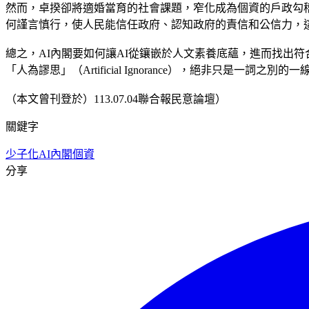
然而，卓揆卻將適婚當育的社會課題，窄化成為個資的戶政勾
何謹言慎行，使人民能信任政府、認知政府的責信和公信力，
總之，AI內閣要如何讓AI從鑲嵌於人文素養底蘊，進而找出符合社會變
「人為謬思」（Artificial Ignorance），絕非只是一詞之別
（本文曾刊登於）113.07.04聯合報民意論壇）
關鍵字
少子化
AI內閣
個資
分享