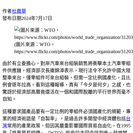
作者
杜震華
發布日期
2024年7月17日
(圖片來源：WTO，
https://www.flickr.com/photos/world_trade_organization/31
由於有立委擔心，對岸汽車來台組裝銷售將衝擊本土汽車零組
件供應鏈，經濟部次長連錦漳表示，現行法令不允許中國大陸
整車來台，僅零組件可來台組裝，但需一定比例國產化，且比
例會逐年拉高。看到這種報導，真有「今夕是何夕」之感，也
驚訝於經濟部高層竟還活在一個和國際脫離的平行世界而毫不
自知。
這種要求國產品要有一定比例的零組件必須國產化的規範，專
業的經濟術語是「自製率」，是過去許多開發中經濟體包括
台
灣
常用的產業政策，但因其嚴重影響國際貿易自由化，在1995
年「世界貿易組織」（WTO）的烏拉圭回合談判後，就被禁