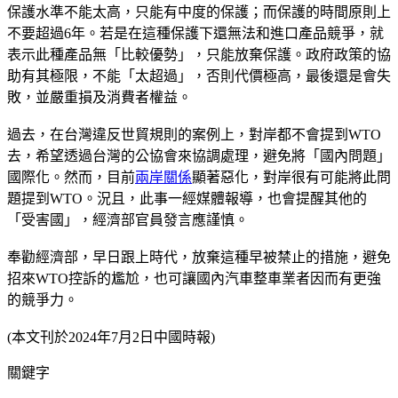
保護水準不能太高，只能有中度的保護；而保護的時間原則上
不要超過6年。若是在這種保護下還無法和進口產品競爭，就
表示此種產品無「比較優勢」，只能放棄保護。政府政策的協
助有其極限，不能「太超過」，否則代價極高，最後還是會失
敗，並嚴重損及消費者權益。
過去，在台灣違反世貿規則的案例上，對岸都不會提到WTO
去，希望透過台灣的公協會來協調處理，避免將「國內問題」
國際化。然而，目前
兩岸關係
顯著惡化，對岸很有可能將此問
題提到WTO。況且，此事一經媒體報導，也會提醒其他的
「受害國」，經濟部官員發言應謹慎。
奉勸經濟部，早日跟上時代，放棄這種早被禁止的措施，避免
招來WTO控訴的尷尬，也可讓國內汽車整車業者因而有更強
的競爭力。
(本文刊於2024年7月2日中國時報)
關鍵字