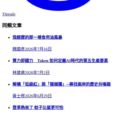
Threads
同類文章
我經歷的那一場食用油風暴
魏國彥
2026年7月16日
算力即國力 Token 如何定義AI時代的第五生產要素
林建甫
2026年7月2日
解構「低級紅」與「極端獨」─尋找兩岸的歷史共鳴箱
黃士修
2026年6月29日
登革熱來了 蚊子比鼠更可怕