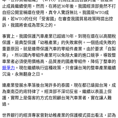
止成員繼續使用。然而，在將近30年後，我國經濟部竟然不打
自招公開宣稱還在使用，真令人驚訝無比。我國是WTO成
員，若WTO的任何「受害國」在審查我國貿易政策時提出控
訴，我國將會成為眾矢之的。
事實上，我國保護汽車產業已超過70年，到現在還在以高關稅
保護，是典型保護「幼稚產業」的失敗案例。一個造成失敗的
重要原因，就是連帶保護汽車的零組件產業。由於要求「自製
率」，所以國內零組件產業可以免除大量的進口競爭，導致整
車業者必須使用價格高、品質差的國產零組件，降低了整車的
競爭力
。現在繼續執行這種政策，只會讓台灣的整車產業繼續
沉淪，永無翻身之日。
連產業發展水準落後台灣許多的泰國，現在都已遠拋台灣，成
為東南亞的底特律了。經濟部不深切反省，繼續以表面上保
護，實際上是傷害的方式在照顧台灣汽車業者，實在讓人難
過。
世界銀行的經濟專家曾對幼稚產業的保護模式提出看法，認為